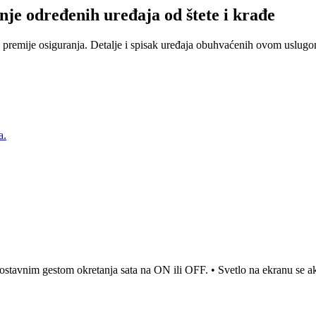
nje određenih uređaja od štete i krađe
 premije osiguranja. Detalje i spisak uređaja obuhvaćenih ovom uslugom
a.
jednostavnim gestom okretanja sata na ON ili OFF. • Svetlo na ekranu se 