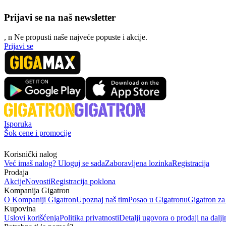
Prijavi se na naš newsletter
, n
N
e propusti naše najveće popuste i akcije.
Prijavi se
Isporuka
Šok cene i promocije
Korisnički nalog
Već imaš nalog? Uloguj se sada
Zaboravljena lozinka
Registracija
Prodaja
Akcije
Novosti
Registracija poklona
Kompanija Gigatron
O Kompaniji Gigatron
Upoznaj naš tim
Posao u Gigatronu
Gigatron za
Kupovina
Uslovi korišćenja
Politika privatnosti
Detalji ugovora o prodaji na dalji