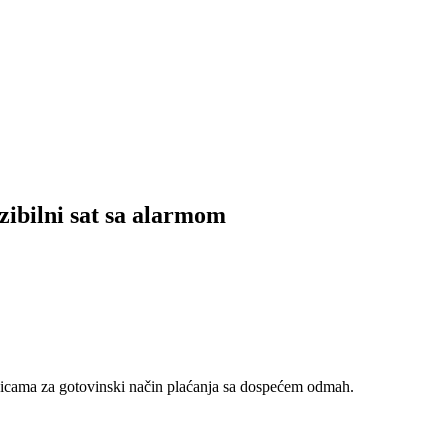
bilni sat sa alarmom
nicama za gotovinski način plaćanja sa dospećem odmah.