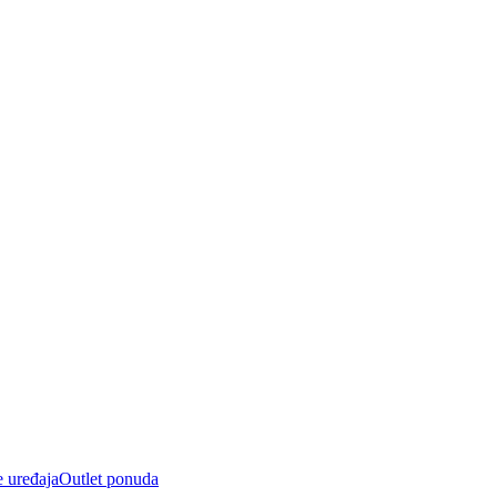
e uređaja
Outlet ponuda