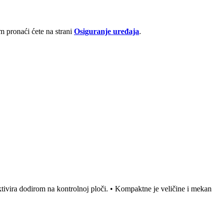
 pronaći ćete na strani
Osiguranje uređaja
.
aktivira dodirom na kontrolnoj ploči. • Kompaktne je veličine i mekan