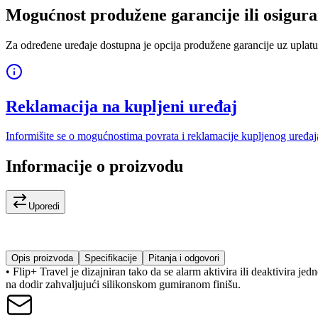
Mogućnost produžene garancije ili osigura
Za određene uređaje dostupna je opcija produžene garancije uz uplatu
Reklamacija na kupljeni uređaj
Informišite se o mogućnostima povrata i reklamacije kupljenog uređaj
Informacije o proizvodu
Uporedi
Opis proizvoda
Specifikacije
Pitanja i odgovori
• Flip+ Travel je dizajniran tako da se alarm aktivira ili deaktivira 
na dodir zahvaljujući silikonskom gumiranom finišu.