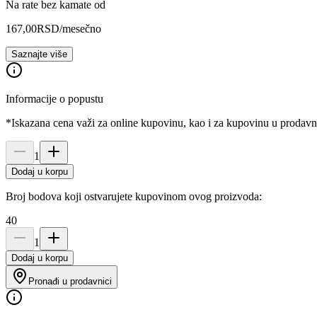
Na rate bez kamate od
167,00
RSD
/mesečno
Saznajte više
Informacije o popustu
*Iskazana cena važi za online kupovinu, kao i za kupovinu u prodav
1
Dodaj u korpu
Broj bodova koji ostvarujete kupovinom ovog proizvoda:
40
1
Dodaj u korpu
Pronađi u prodavnici