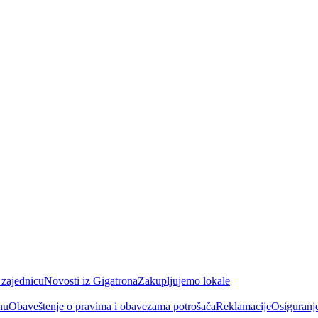
 zajednicu
Novosti iz Gigatrona
Zakupljujemo lokale
nu
Obaveštenje o pravima i obavezama potrošača
Reklamacije
Osiguranj