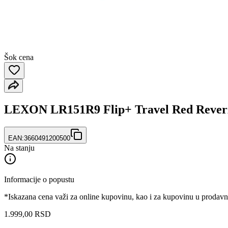
Šok cena
LEXON LR151R9 Flip+ Travel Red Reverzi
EAN:
3660491200500
Na stanju
Informacije o popustu
*Iskazana cena važi za online kupovinu, kao i za kupovinu u prodav
1.999
,
00
RSD