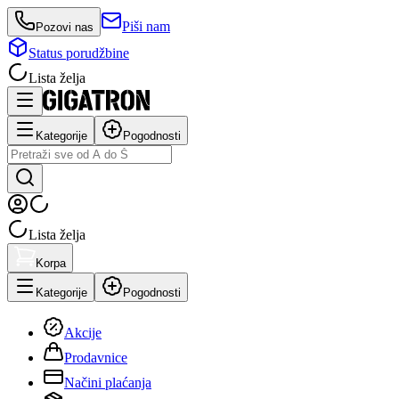
Piši nam
Pozovi nas
Status porudžbine
Lista želja
Kategorije
Pogodnosti
Lista želja
Korpa
Kategorije
Pogodnosti
Akcije
Prodavnice
Načini plaćanja