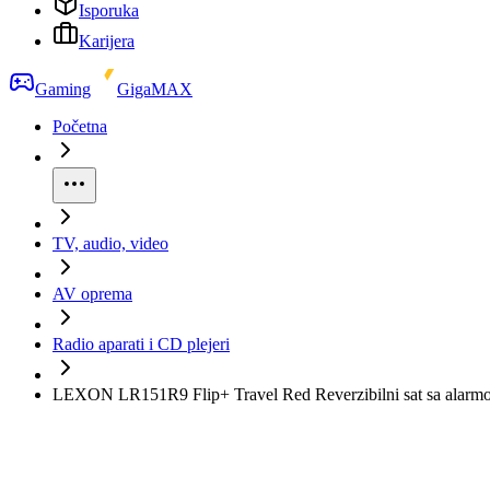
Isporuka
Karijera
Gaming
GigaMAX
Početna
TV, audio, video
AV oprema
Radio aparati i CD plejeri
LEXON LR151R9 Flip+ Travel Red Reverzibilni sat sa alarm