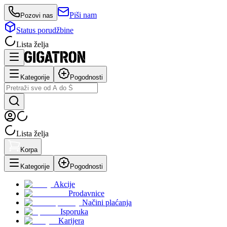
Piši nam
Pozovi nas
Status porudžbine
Lista želja
Kategorije
Pogodnosti
Lista želja
Korpa
Kategorije
Pogodnosti
Akcije
Prodavnice
Načini plaćanja
Isporuka
Karijera