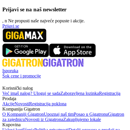
Prijavi se na naš newsletter
, n
N
e propusti naše najveće popuste i akcije.
Prijavi se
Isporuka
Šok cene i promocije
Korisnički nalog
Već imaš nalog? Uloguj se sada
Zaboravljena lozinka
Registracija
Prodaja
Akcije
Novosti
Registracija poklona
Kompanija Gigatron
O Kompaniji Gigatron
Upoznaj naš tim
Posao u Gigatronu
Gigatron
za zajednicu
Novosti iz Gigatrona
Zakupljujemo lokale
Kupovina
Uslovi korišćenja
Politika privatnosti
Detalji ugovora o prodaji na