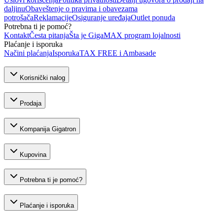
daljinu
Obaveštenje o pravima i obavezama
potrošača
Reklamacije
Osiguranje uređaja
Outlet ponuda
Potrebna ti je pomoć?
Kontakt
Česta pitanja
Šta je GigaMAX program lojalnosti
Plaćanje i isporuka
Načini plaćanja
Isporuka
TAX FREE i Ambasade
Korisnički nalog
Prodaja
Kompanija Gigatron
Kupovina
Potrebna ti je pomoć?
Plaćanje i isporuka