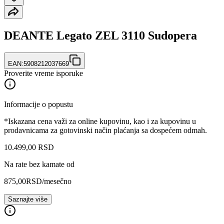
DEANTE Legato ZEL 3110 Sudopera
EAN:
5908212037669
Proverite vreme isporuke
Informacije o popustu
*Iskazana cena važi za online kupovinu, kao i za kupovinu u
prodavnicama za gotovinski način plaćanja sa dospećem odmah.
10.499
,
00
RSD
Na rate bez kamate od
875,00
RSD
/mesečno
Saznajte više