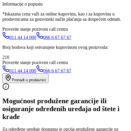
Informacije o popustu
*Iskazana cena važi za online kupovinu, kao i za kupovinu u
prodavnicama za gotovinski način plaćanja sa dospećem odmah.
Proverite stanje pozivom call centra
011 44 14 000
066 6 67 67 67
Broj bodova koji ostvarujete kupovinom ovog proizvoda:
210
Proverite stanje pozivom call centra
011 44 14 000
066 6 67 67 67
Pronađi u prodavnici
Mogućnost produžene garancije ili
osiguranje određenih uređaja od štete i
krađe
Za određene uređaje dostupna je opcija produžene garancije uz