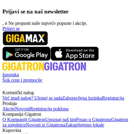
Prijavi se na naš newsletter
, n
N
e propusti naše najveće popuste i akcije.
Prijavi se
Isporuka
Šok cene i promocije
Korisnički nalog
Već imaš nalog? Uloguj se sada
Zaboravljena lozinka
Registracija
Prodaja
Akcije
Novosti
Registracija poklona
Kompanija Gigatron
O Kompaniji Gigatron
Upoznaj naš tim
Posao u Gigatronu
Gigatron
za zajednicu
Novosti iz Gigatrona
Zakupljujemo lokale
Kupovina