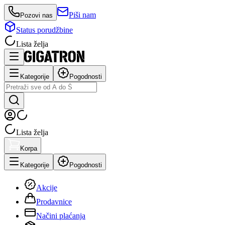
Piši nam
Pozovi nas
Status porudžbine
Lista želja
Kategorije
Pogodnosti
Lista želja
Korpa
Kategorije
Pogodnosti
Akcije
Prodavnice
Načini plaćanja