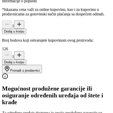
Informacije o popustu
*Iskazana cena važi za online kupovinu, kao i za kupovinu u
prodavnicama za gotovinski način plaćanja sa dospećem odmah.
1
Dodaj u korpu
Broj bodova koji ostvarujete kupovinom ovog proizvoda:
126
1
Dodaj u korpu
Pronađi u prodavnici
Mogućnost produžene garancije ili
osiguranje određenih uređaja od štete i
krađe
Za određene uređaje dostupna je opcija produžene garancije uz