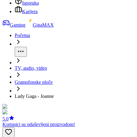
Isporuka
Karijera
Gaming
GigaMAX
Početna
TV, audio, video
Gramofonske ploče
Lady Gaga - Joanne
5.0
Korisnici su oduševljeni proizvodom!