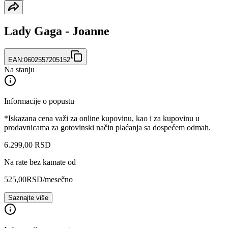
Lady Gaga - Joanne
EAN:
0602557205152
Na stanju
Informacije o popustu
*Iskazana cena važi za online kupovinu, kao i za kupovinu u
prodavnicama za gotovinski način plaćanja sa dospećem odmah.
6.299
,
00
RSD
Na rate bez kamate od
525,00
RSD
/mesečno
Saznajte više