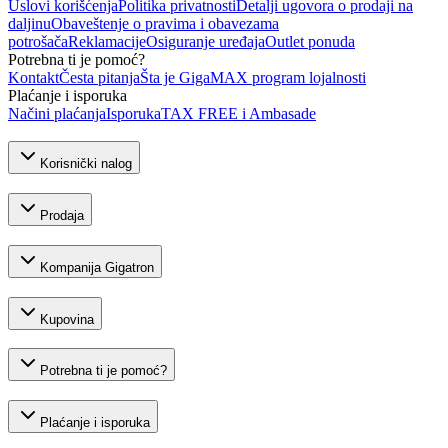
Uslovi korišćenja
Politika privatnosti
Detalji ugovora o prodaji na
daljinu
Obaveštenje o pravima i obavezama
potrošača
Reklamacije
Osiguranje uređaja
Outlet ponuda
Potrebna ti je pomoć?
Kontakt
Česta pitanja
Šta je GigaMAX program lojalnosti
Plaćanje i isporuka
Načini plaćanja
Isporuka
TAX FREE i Ambasade
Korisnički nalog
Prodaja
Kompanija Gigatron
Kupovina
Potrebna ti je pomoć?
Plaćanje i isporuka