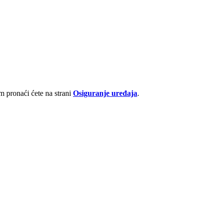
 pronaći ćete na strani
Osiguranje uređaja
.