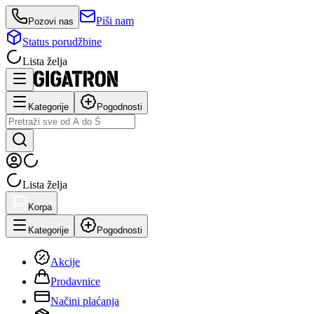
Piši nam
Pozovi nas
Status porudžbine
Lista želja
Kategorije
Pogodnosti
Lista želja
Korpa
Kategorije
Pogodnosti
Akcije
Prodavnice
Načini plaćanja