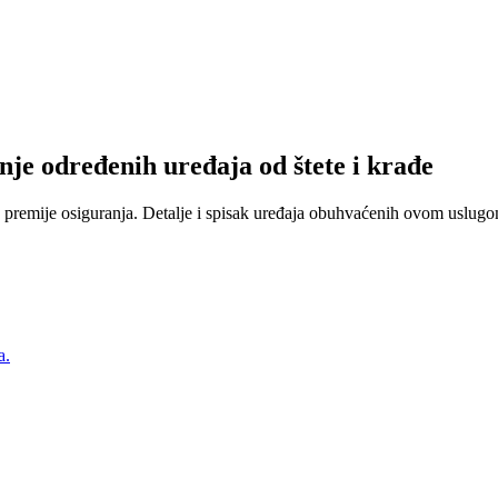
nje određenih uređaja od štete i krađe
 premije osiguranja. Detalje i spisak uređaja obuhvaćenih ovom uslugom
a.