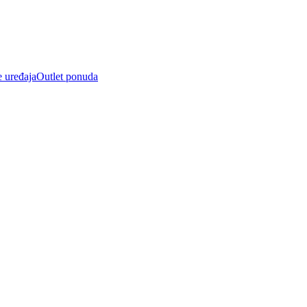
e uređaja
Outlet ponuda