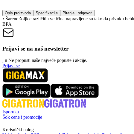
Opis proizvoda
Specifikacije
Pitanja i odgovori
• Šarene šoljice različitih veličina napravljene su tako da privuku b
BPA
Prijavi se na naš newsletter
, n
N
e propusti naše najveće popuste i akcije.
Prijavi se
Isporuka
Šok cene i promocije
Korisnički nalog