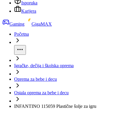
Isporuka
Karijera
Gaming
GigaMAX
Početna
Igračke, dečija i školska oprema
Oprema za bebe i decu
Ostala oprema za bebe i decu
INFANTINO 115059 Plastične šolje za igru