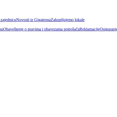
 zajednicu
Novosti iz Gigatrona
Zakupljujemo lokale
nu
Obaveštenje o pravima i obavezama potrošača
Reklamacije
Osiguranj