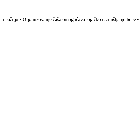
ebinu pažnju • Organizovanje čaša omogućava logičko razmišljanje bebe 