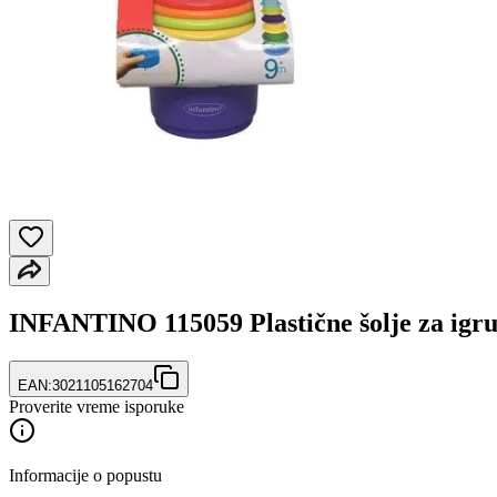
INFANTINO 115059 Plastične šolje za igr
EAN:
3021105162704
Proverite vreme isporuke
Informacije o popustu