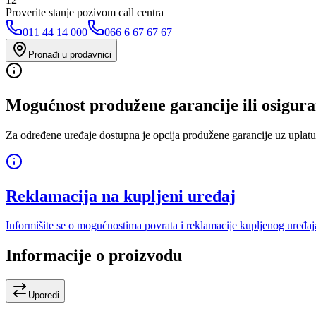
Proverite stanje pozivom call centra
011 44 14 000
066 6 67 67 67
Pronađi u prodavnici
Mogućnost produžene garancije ili osigura
Za određene uređaje dostupna je opcija produžene garancije uz uplatu
Reklamacija na kupljeni uređaj
Informišite se o mogućnostima povrata i reklamacije kupljenog uređaj
Informacije o proizvodu
Uporedi