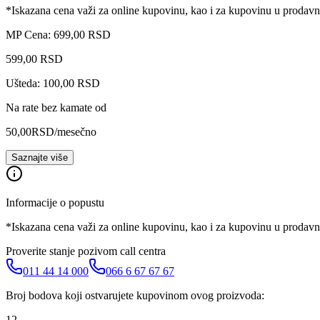
*Iskazana cena važi za online kupovinu, kao i za kupovinu u prodav
MP Cena: 699,00 RSD
599
,
00
RSD
Ušteda: 100,00 RSD
Na rate bez kamate od
50,00
RSD
/mesečno
Saznajte više
Informacije o popustu
*Iskazana cena važi za online kupovinu, kao i za kupovinu u prodav
Proverite stanje pozivom call centra
011 44 14 000
066 6 67 67 67
Broj bodova koji ostvarujete kupovinom ovog proizvoda:
12