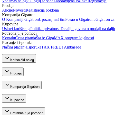
Već imaš nalog? Uloguj se sada
Zaboravljena lozinka
Registracija
Prodaja
Akcije
Novosti
Registracija poklona
Kompanija Gigatron
O Kompaniji Gigatron
Upoznaj naš tim
Posao u Gigatronu
Gigatron za
Kupovina
Uslovi korišćenja
Politika privatnosti
Detalji ugovora o prodaji na dalji
Potrebna ti je pomoć?
Kontakt
Česta pitanja
Šta je GigaMAX program lojalnosti
Plaćanje i isporuka
Načini plaćanja
Isporuka
TAX FREE i Ambasade
Korisnički nalog
Prodaja
Kompanija Gigatron
Kupovina
Potrebna ti je pomoć?