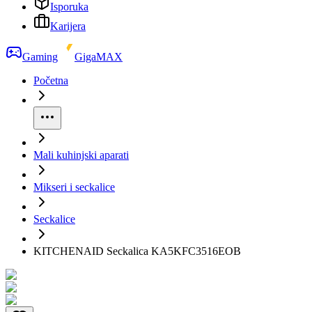
Isporuka
Karijera
Gaming
GigaMAX
Početna
Mali kuhinjski aparati
Mikseri i seckalice
Seckalice
KITCHENAID Seckalica KA5KFC3516EOB