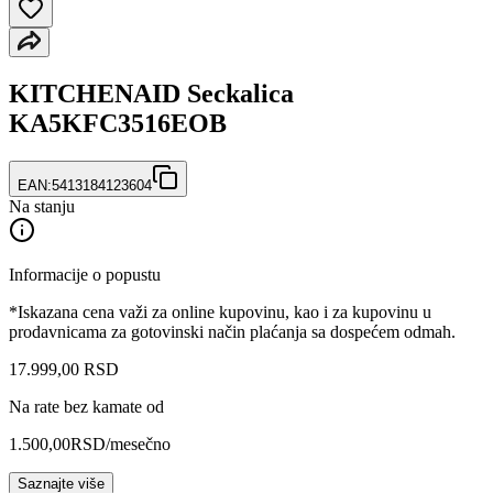
KITCHENAID Seckalica
KA5KFC3516EOB
EAN:
5413184123604
Na stanju
Informacije o popustu
*Iskazana cena važi za online kupovinu, kao i za kupovinu u
prodavnicama za gotovinski način plaćanja sa dospećem odmah.
17.999
,
00
RSD
Na rate bez kamate od
1.500,00
RSD
/mesečno
Saznajte više