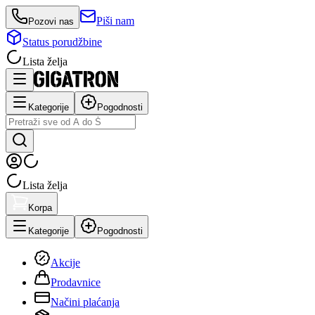
Piši nam
Pozovi nas
Status porudžbine
Lista želja
Kategorije
Pogodnosti
Lista želja
Korpa
Kategorije
Pogodnosti
Akcije
Prodavnice
Načini plaćanja