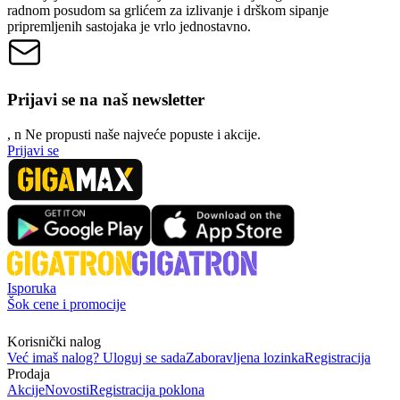
radnom posudom sa grlićem za izlivanje i drškom sipanje
pripremljenih sastojaka je vrlo jednostavno.
Prijavi se na naš newsletter
, n
N
e propusti naše najveće popuste i akcije.
Prijavi se
Isporuka
Šok cene i promocije
Korisnički nalog
Već imaš nalog? Uloguj se sada
Zaboravljena lozinka
Registracija
Prodaja
Akcije
Novosti
Registracija poklona