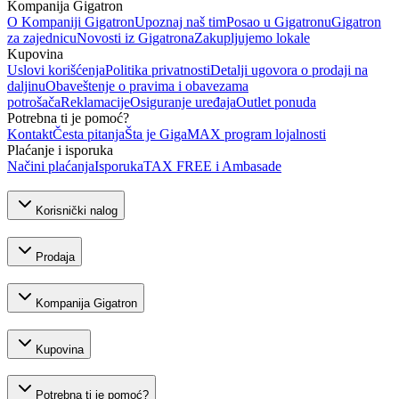
Kompanija Gigatron
O Kompaniji Gigatron
Upoznaj naš tim
Posao u Gigatronu
Gigatron
za zajednicu
Novosti iz Gigatrona
Zakupljujemo lokale
Kupovina
Uslovi korišćenja
Politika privatnosti
Detalji ugovora o prodaji na
daljinu
Obaveštenje o pravima i obavezama
potrošača
Reklamacije
Osiguranje uređaja
Outlet ponuda
Potrebna ti je pomoć?
Kontakt
Česta pitanja
Šta je GigaMAX program lojalnosti
Plaćanje i isporuka
Načini plaćanja
Isporuka
TAX FREE i Ambasade
Korisnički nalog
Prodaja
Kompanija Gigatron
Kupovina
Potrebna ti je pomoć?