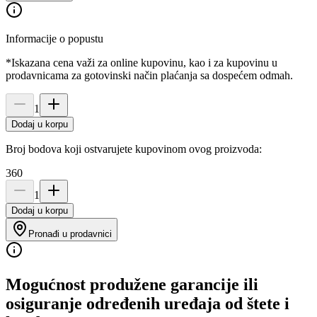
Informacije o popustu
*Iskazana cena važi za online kupovinu, kao i za kupovinu u
prodavnicama za gotovinski način plaćanja sa dospećem odmah.
1
Dodaj u korpu
Broj bodova koji ostvarujete kupovinom ovog proizvoda:
360
1
Dodaj u korpu
Pronađi u prodavnici
Mogućnost produžene garancije ili
osiguranje određenih uređaja od štete i