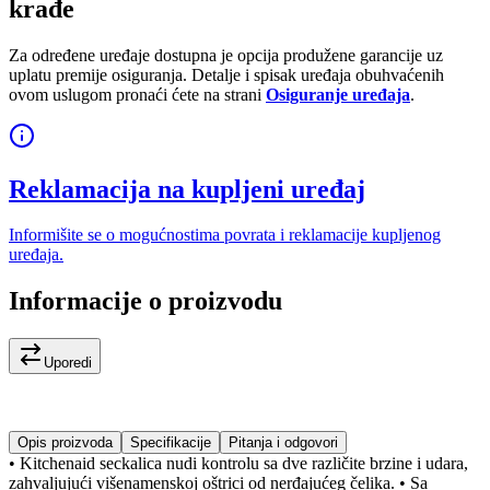
krađe
Za određene uređaje dostupna je opcija produžene garancije uz
uplatu premije osiguranja. Detalje i spisak uređaja obuhvaćenih
ovom uslugom pronaći ćete na strani
Osiguranje uređaja
.
Reklamacija na kupljeni uređaj
Informišite se o mogućnostima povrata i reklamacije kupljenog
uređaja.
Informacije o proizvodu
Uporedi
Opis proizvoda
Specifikacije
Pitanja i odgovori
• Kitchenaid seckalica nudi kontrolu sa dve različite brzine i udara,
zahvaljujući višenamenskoj oštrici od nerđajućeg čelika. • Sa