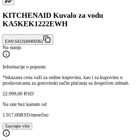
KITCHENAID Kuvalo za vodu
KA5KEK1222EWH
EAN:
5413184400361
Na stanju
Informacije o popustu
*Iskazana cena važi za online kupovinu, kao i za kupovinu u
prodavnicama za gotovinski način plaćanja sa dospećem odmah.
22.999
,
00
RSD
Na rate bez kamate od
1.917,00
RSD
/mesečno
Saznajte više