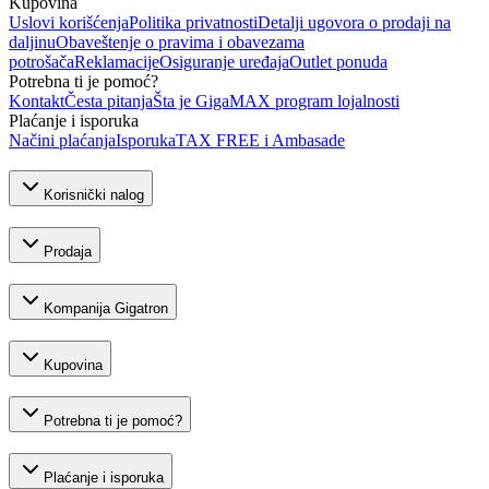
Kupovina
Uslovi korišćenja
Politika privatnosti
Detalji ugovora o prodaji na
daljinu
Obaveštenje o pravima i obavezama
potrošača
Reklamacije
Osiguranje uređaja
Outlet ponuda
Potrebna ti je pomoć?
Kontakt
Česta pitanja
Šta je GigaMAX program lojalnosti
Plaćanje i isporuka
Načini plaćanja
Isporuka
TAX FREE i Ambasade
Korisnički nalog
Prodaja
Kompanija Gigatron
Kupovina
Potrebna ti je pomoć?
Plaćanje i isporuka