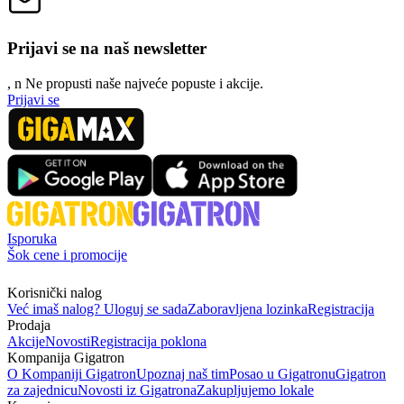
Prijavi se na naš newsletter
, n
N
e propusti naše najveće popuste i akcije.
Prijavi se
Isporuka
Šok cene i promocije
Korisnički nalog
Već imaš nalog? Uloguj se sada
Zaboravljena lozinka
Registracija
Prodaja
Akcije
Novosti
Registracija poklona
Kompanija Gigatron
O Kompaniji Gigatron
Upoznaj naš tim
Posao u Gigatronu
Gigatron
za zajednicu
Novosti iz Gigatrona
Zakupljujemo lokale