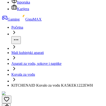
Isporuka
Karijera
Gaming
GigaMAX
Početna
Mali kuhinjski aparati
Aparati za vodu, sokove i napitke
Kuvala za vodu
KITCHENAID Kuvalo za vodu KA5KEK1222EWH