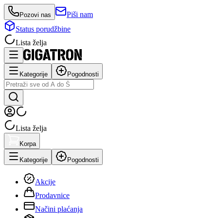
Piši nam
Pozovi nas
Status porudžbine
Lista želja
Kategorije
Pogodnosti
Lista želja
Korpa
Kategorije
Pogodnosti
Akcije
Prodavnice
Načini plaćanja