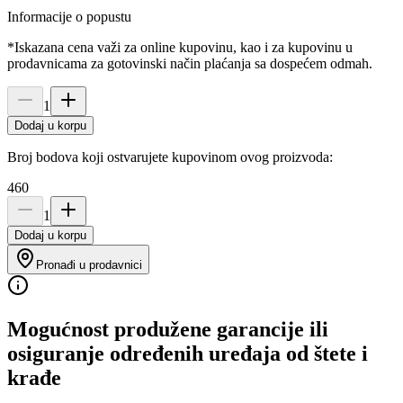
Informacije o popustu
*Iskazana cena važi za online kupovinu, kao i za kupovinu u
prodavnicama za gotovinski način plaćanja sa dospećem odmah.
1
Dodaj u korpu
Broj bodova koji ostvarujete kupovinom ovog proizvoda:
460
1
Dodaj u korpu
Pronađi u prodavnici
Mogućnost produžene garancije ili
osiguranje određenih uređaja od štete i
krađe