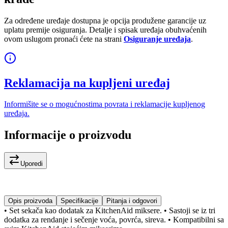
Za određene uređaje dostupna je opcija produžene garancije uz
uplatu premije osiguranja. Detalje i spisak uređaja obuhvaćenih
ovom uslugom pronaći ćete na strani
Osiguranje uređaja
.
Reklamacija na kupljeni uređaj
Informišite se o mogućnostima povrata i reklamacije kupljenog
uređaja.
Informacije o proizvodu
Uporedi
Opis proizvoda
Specifikacije
Pitanja i odgovori
• Set sekača kao dodatak za KitchenAid miksere. • Sastoji se iz tri
dodatka za rendanje i sečenje voća, povrća, sireva. • Kompatibilni sa