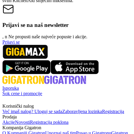
svim KitchenAid stojećim mikserima.
Prijavi se na naš newsletter
, n
N
e propusti naše najveće popuste i akcije.
Prijavi se
Isporuka
Šok cene i promocije
Korisnički nalog
Već imaš nalog? Uloguj se sada
Zaboravljena lozinka
Registracija
Prodaja
Akcije
Novosti
Registracija poklona
Kompanija Gigatron
O Kompaniji Gigatron
Upoznaj naš tim
Posao u Gigatronu
Gigatron