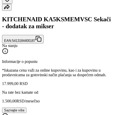
KITCHENAID KA5KSMEMVSC Sekači
- dodatak za mikser
EAN:
5413184400187
Na stanju
Informacije o popustu
*Iskazana cena važi za online kupovinu, kao i za kupovinu u
prodavnicama za gotovinski način plaćanja sa dospećem odmah.
17.999
,
00
RSD
Na rate bez kamate od
1.500,00
RSD
/mesečno
Saznajte više