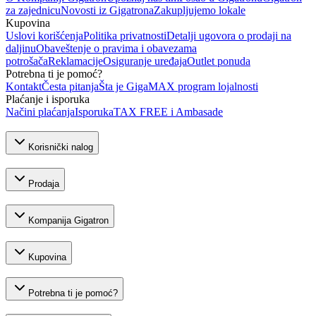
za zajednicu
Novosti iz Gigatrona
Zakupljujemo lokale
Kupovina
Uslovi korišćenja
Politika privatnosti
Detalji ugovora o prodaji na
daljinu
Obaveštenje o pravima i obavezama
potrošača
Reklamacije
Osiguranje uređaja
Outlet ponuda
Potrebna ti je pomoć?
Kontakt
Česta pitanja
Šta je GigaMAX program lojalnosti
Plaćanje i isporuka
Načini plaćanja
Isporuka
TAX FREE i Ambasade
Korisnički nalog
Prodaja
Kompanija Gigatron
Kupovina
Potrebna ti je pomoć?