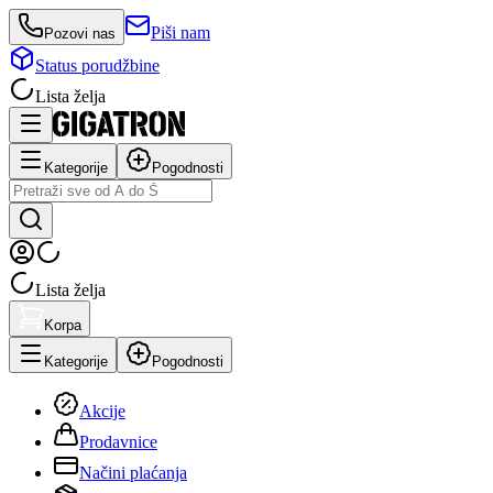
Piši nam
Pozovi nas
Status porudžbine
Lista želja
Kategorije
Pogodnosti
Lista želja
Korpa
Kategorije
Pogodnosti
Akcije
Prodavnice
Načini plaćanja