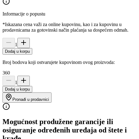
Informacije o popustu
*Iskazana cena važi za online kupovinu, kao i za kupovinu u
prodavnicama za gotovinski način plaćanja sa dospećem odmah.
1
Dodaj u korpu
Broj bodova koji ostvarujete kupovinom ovog proizvoda:
360
1
Dodaj u korpu
Pronađi u prodavnici
Mogućnost produžene garancije ili
osiguranje određenih uređaja od štete i
krađe