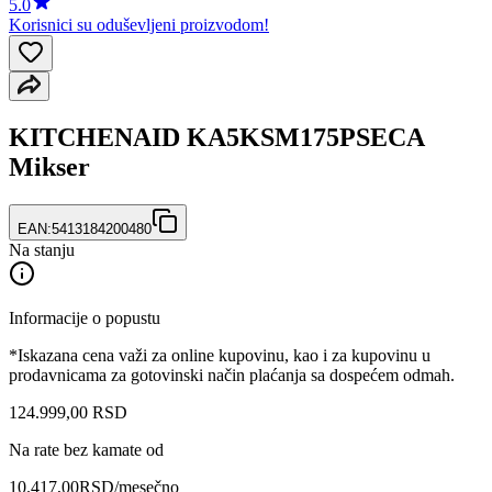
5.0
Korisnici su oduševljeni proizvodom!
KITCHENAID KA5KSM175PSECA
Mikser
EAN:
5413184200480
Na stanju
Informacije o popustu
*Iskazana cena važi za online kupovinu, kao i za kupovinu u
prodavnicama za gotovinski način plaćanja sa dospećem odmah.
124.999
,
00
RSD
Na rate bez kamate od
10.417,00
RSD
/mesečno