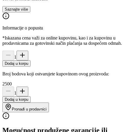
Saznajte više
Informacije o popustu
*Iskazana cena važi za online kupovinu, kao i za kupovinu u
prodavnicama za gotovinski način plaćanja sa dospećem odmah.
1
Dodaj u korpu
Broj bodova koji ostvarujete kupovinom ovog proizvoda:
2500
1
Dodaj u korpu
Pronađi u prodavnici
Mogućnost produžene garancije ili