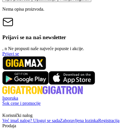
Nema opisa proizvoda.
Prijavi se na naš newsletter
, n
N
e propusti naše najveće popuste i akcije.
Prijavi se
Isporuka
Šok cene i promocije
Korisnički nalog
Već imaš nalog? Uloguj se sada
Zaboravljena lozinka
Registracija
Prodaja