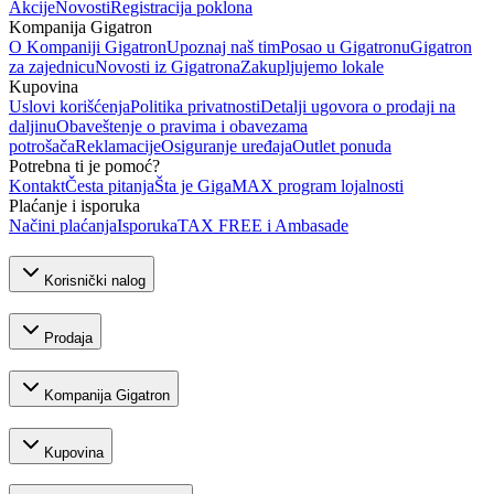
Akcije
Novosti
Registracija poklona
Kompanija Gigatron
O Kompaniji Gigatron
Upoznaj naš tim
Posao u Gigatronu
Gigatron
za zajednicu
Novosti iz Gigatrona
Zakupljujemo lokale
Kupovina
Uslovi korišćenja
Politika privatnosti
Detalji ugovora o prodaji na
daljinu
Obaveštenje o pravima i obavezama
potrošača
Reklamacije
Osiguranje uređaja
Outlet ponuda
Potrebna ti je pomoć?
Kontakt
Česta pitanja
Šta je GigaMAX program lojalnosti
Plaćanje i isporuka
Načini plaćanja
Isporuka
TAX FREE i Ambasade
Korisnički nalog
Prodaja
Kompanija Gigatron
Kupovina