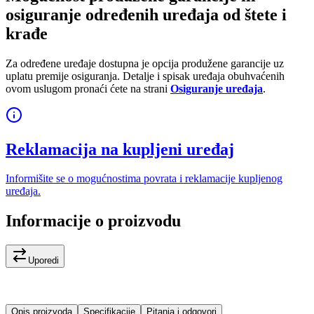
osiguranje određenih uređaja od štete i
krađe
Za određene uređaje dostupna je opcija produžene garancije uz
uplatu premije osiguranja. Detalje i spisak uređaja obuhvaćenih
ovom uslugom pronaći ćete na strani
Osiguranje uređaja
.
Reklamacija na kupljeni uređaj
Informišite se o mogućnostima povrata i reklamacije kupljenog
uređaja.
Informacije o proizvodu
Uporedi
Opis proizvoda
Specifikacije
Pitanja i odgovori