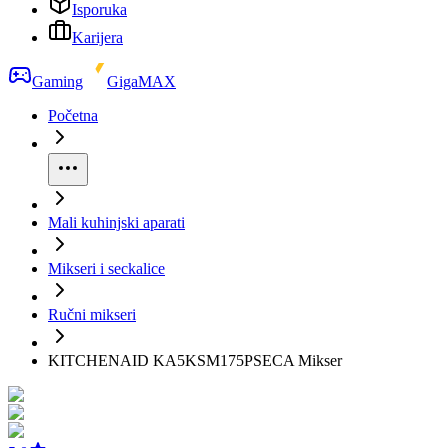
Isporuka
Karijera
Gaming
GigaMAX
Početna
Mali kuhinjski aparati
Mikseri i seckalice
Ručni mikseri
KITCHENAID KA5KSM175PSECA Mikser