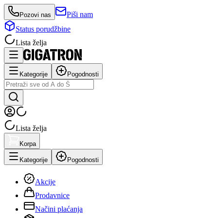
Piši nam
Pozovi nas
Status porudžbine
Lista želja
Kategorije
Pogodnosti
Lista želja
Korpa
Kategorije
Pogodnosti
Akcije
Prodavnice
Načini plaćanja