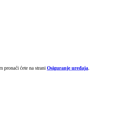
 pronaći ćete na strani
Osiguranje uređaja
.