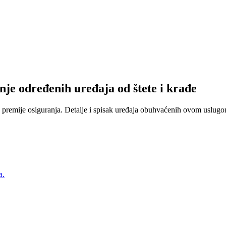
nje određenih uređaja od štete i krađe
 premije osiguranja. Detalje i spisak uređaja obuhvaćenih ovom uslugom
a.