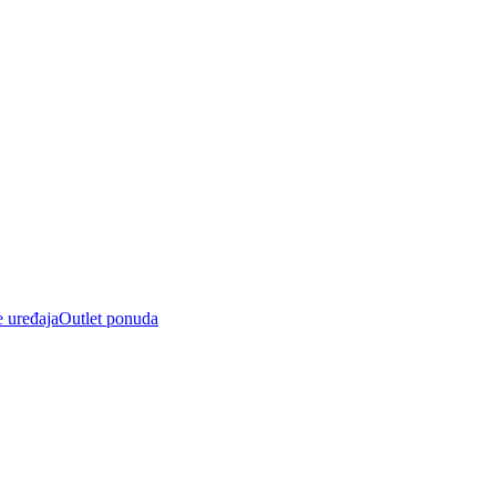
e uređaja
Outlet ponuda