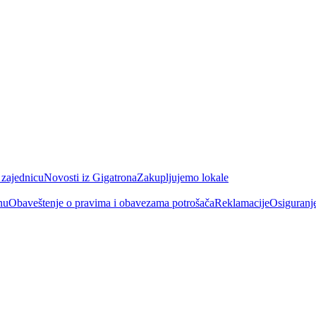
 zajednicu
Novosti iz Gigatrona
Zakupljujemo lokale
nu
Obaveštenje o pravima i obavezama potrošača
Reklamacije
Osiguranj