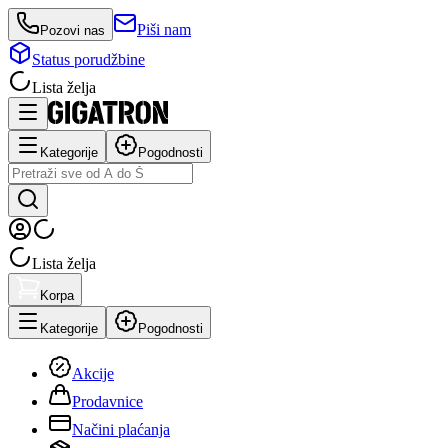
Piši nam
Pozovi nas
Status porudžbine
Lista želja
Kategorije
Pogodnosti
Lista želja
Korpa
Kategorije
Pogodnosti
Akcije
Prodavnice
Načini plaćanja