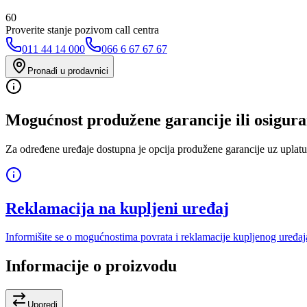
60
Proverite stanje pozivom call centra
011 44 14 000
066 6 67 67 67
Pronađi u prodavnici
Mogućnost produžene garancije ili osigura
Za određene uređaje dostupna je opcija produžene garancije uz uplatu
Reklamacija na kupljeni uređaj
Informišite se o mogućnostima povrata i reklamacije kupljenog uređaj
Informacije o proizvodu
Uporedi