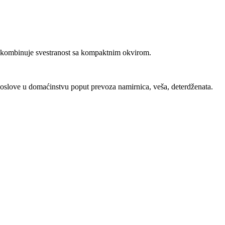
kombinuje svestranost sa kompaktnim okvirom.
poslove u domaćinstvu poput prevoza namirnica, veša, deterdženata.