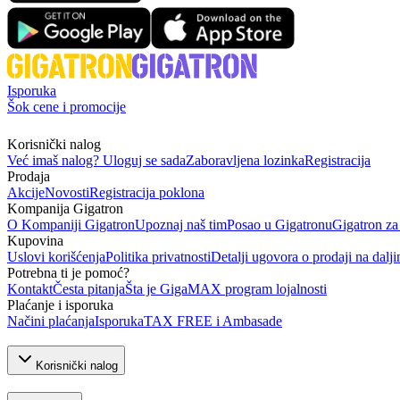
Isporuka
Šok cene i promocije
Korisnički nalog
Već imaš nalog? Uloguj se sada
Zaboravljena lozinka
Registracija
Prodaja
Akcije
Novosti
Registracija poklona
Kompanija Gigatron
O Kompaniji Gigatron
Upoznaj naš tim
Posao u Gigatronu
Gigatron za
Kupovina
Uslovi korišćenja
Politika privatnosti
Detalji ugovora o prodaji na dalji
Potrebna ti je pomoć?
Kontakt
Česta pitanja
Šta je GigaMAX program lojalnosti
Plaćanje i isporuka
Načini plaćanja
Isporuka
TAX FREE i Ambasade
Korisnički nalog