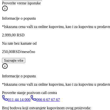
Proverite vreme isporuke
Informacije o popustu
*Iskazana cena važi za online kupovinu, kao i za kupovinu u prodav
2.999
,
00
RSD
Na rate bez kamate od
250,00
RSD
/mesečno
Saznajte više
Informacije o popustu
*Iskazana cena važi za online kupovinu, kao i za kupovinu u prodav
Proverite stanje pozivom call centra
011 44 14 000
066 6 67 67 67
Broj bodova koji ostvarujete kupovinom ovog proizvoda: