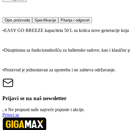
Opis proizvoda
Specifikacije
Pitanja i odgovori
•EASY GO BREEZE kapaciteta 50 L su kolica nove generacije koja 
•Dizajnirana sa funkcionalnošću za baštenske radove, kao i klasične 
•Proizvod je jednostavan za upotrebu i ne zahteva održavanje.
Prijavi se na naš newsletter
, n
N
e propusti naše najveće popuste i akcije.
Prijavi se