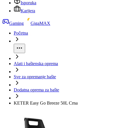
Isporuka
Karijera
Gaming
GigaMAX
Početna
Alati i baštenska oprema
Sve za opremanje bašte
Dodatna oprema za bašte
KETER Easy Go Breeze 50L Crna