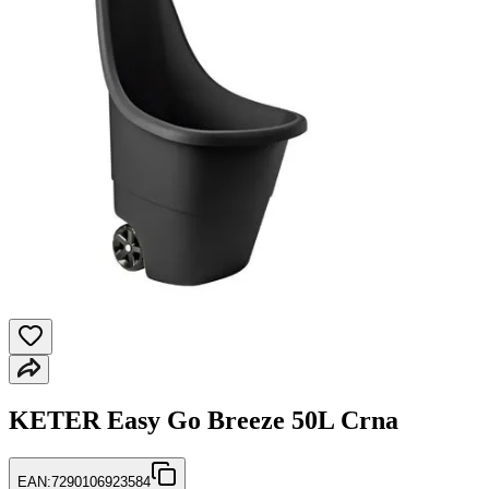
KETER Easy Go Breeze 50L Crna
EAN:
7290106923584