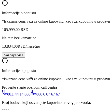
Informacije o popustu
*Iskazana cena važi za online kupovinu, kao i za kupovinu u prodav
165.999
,
00
RSD
Na rate bez kamate od
13.834,00
RSD
/mesečno
Saznajte više
Informacije o popustu
*Iskazana cena važi za online kupovinu, kao i za kupovinu u prodav
Proverite stanje pozivom call centra
011 44 14 000
066 6 67 67 67
Broj bodova koji ostvarujete kupovinom ovog proizvoda: