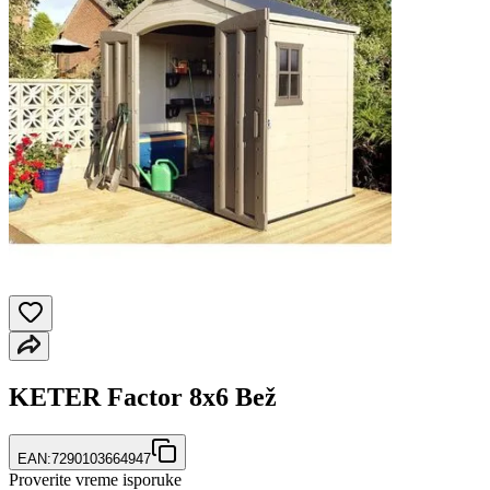
KETER Factor 8x6 Bež
EAN:
7290103664947
Proverite vreme isporuke