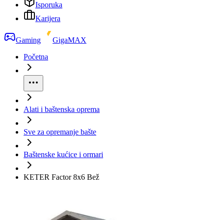
Isporuka
Karijera
Gaming
GigaMAX
Početna
Alati i baštenska oprema
Sve za opremanje bašte
Baštenske kućice i ormari
KETER Factor 8x6 Bež