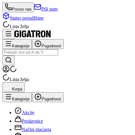
Piši nam
Pozovi nas
Status porudžbine
Lista želja
Kategorije
Pogodnosti
Lista želja
Korpa
Kategorije
Pogodnosti
Akcije
Prodavnice
Načini plaćanja