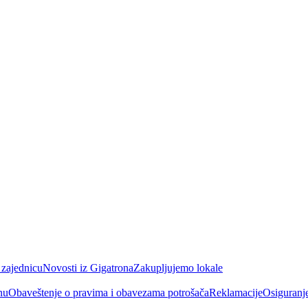
 zajednicu
Novosti iz Gigatrona
Zakupljujemo lokale
nu
Obaveštenje o pravima i obavezama potrošača
Reklamacije
Osiguranj