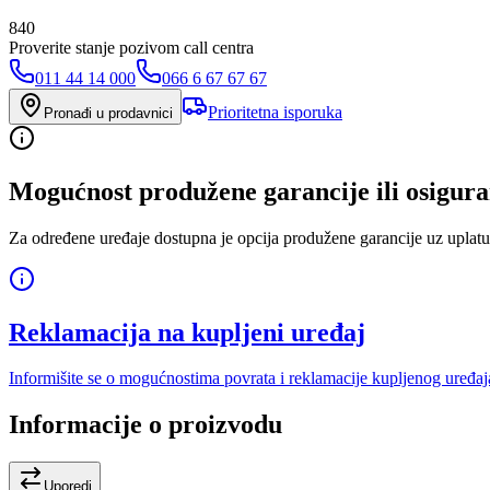
840
Proverite stanje pozivom call centra
011 44 14 000
066 6 67 67 67
Prioritetna isporuka
Pronađi u prodavnici
Mogućnost produžene garancije ili osigura
Za određene uređaje dostupna je opcija produžene garancije uz uplatu
Reklamacija na kupljeni uređaj
Informišite se o mogućnostima povrata i reklamacije kupljenog uređaj
Informacije o proizvodu
Uporedi