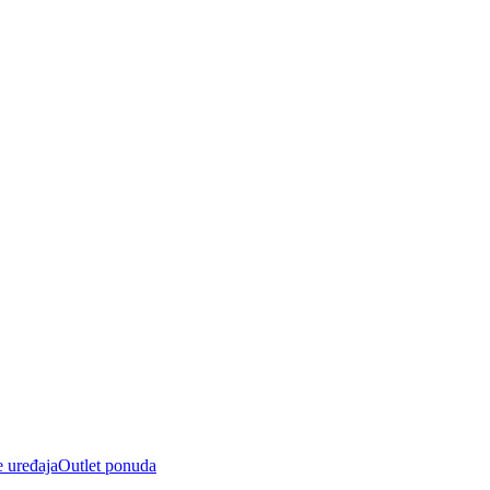
e uređaja
Outlet ponuda