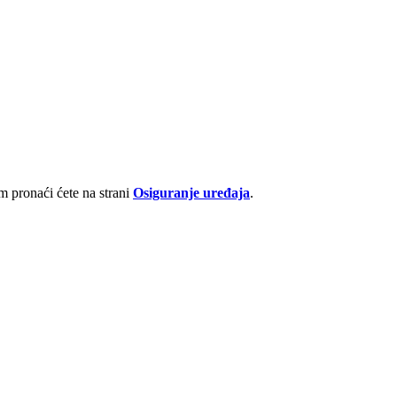
 pronaći ćete na strani
Osiguranje uređaja
.