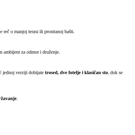
 reč o manjoj terasi ili prostranoj bašti.
tan ambijent za odmor i druženje.
U jednoj verziji dobijate
trosed, dve fotelje i klasičan sto
, dok se
državanje
.