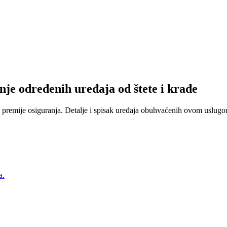
nje određenih uređaja od štete i krađe
 premije osiguranja. Detalje i spisak uređaja obuhvaćenih ovom uslugom
a.