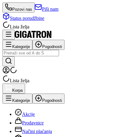
Piši nam
Pozovi nas
Status porudžbine
Lista želja
Kategorije
Pogodnosti
Lista želja
Korpa
Kategorije
Pogodnosti
Akcije
Prodavnice
Načini plaćanja