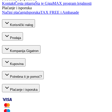
Kontakt
Česta pitanja
Šta je GigaMAX program lojalnosti
Plaćanje i isporuka
Načini plaćanja
Isporuka
TAX FREE i Ambasade
Korisnički nalog
Prodaja
Kompanija Gigatron
Kupovina
Potrebna ti je pomoć?
Plaćanje i isporuka