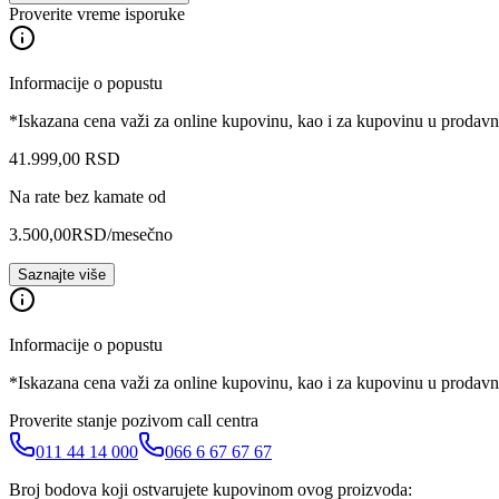
Proverite vreme isporuke
Informacije o popustu
*Iskazana cena važi za online kupovinu, kao i za kupovinu u prodav
41.999
,
00
RSD
Na rate bez kamate od
3.500,00
RSD
/mesečno
Saznajte više
Informacije o popustu
*Iskazana cena važi za online kupovinu, kao i za kupovinu u prodav
Proverite stanje pozivom call centra
011 44 14 000
066 6 67 67 67
Broj bodova koji ostvarujete kupovinom ovog proizvoda: