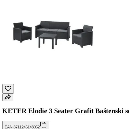
KETER Elodie 3 Seater Grafit Baštenski s
EAN:
8711245148052