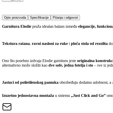
Opis proizvoda
Specifikacije
Pitanja i odgovori
Garnitura Elodie
pruža idealan balans između
elegancije, funkcional
Tekstura ratana
,
ravni nasloni za ruke
i
ploča stola od rezolita
do
Ono što posebno izdvaja Elodie garnituru jeste
originalna konstrukc
alternativno može složiti kao
dve sofe, jedna fotelja i sto
– sve iz je
Jastuci od polietilenskog pamuka
obezbeđuju dodatnu udobnost, a za
Izuzetno jednostavna montaža
u sistemu
„Just Click and Go”
omog