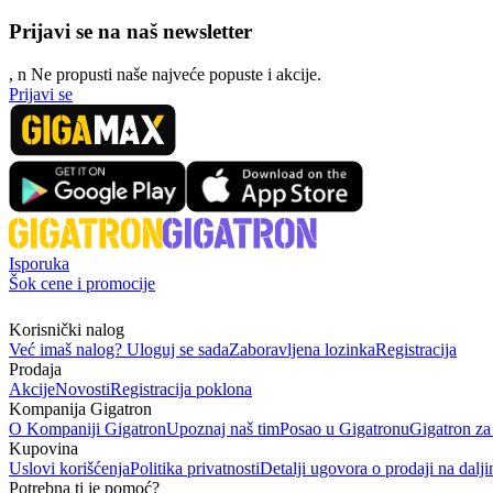
Prijavi se na naš newsletter
, n
N
e propusti naše najveće popuste i akcije.
Prijavi se
Isporuka
Šok cene i promocije
Korisnički nalog
Već imaš nalog? Uloguj se sada
Zaboravljena lozinka
Registracija
Prodaja
Akcije
Novosti
Registracija poklona
Kompanija Gigatron
O Kompaniji Gigatron
Upoznaj naš tim
Posao u Gigatronu
Gigatron za
Kupovina
Uslovi korišćenja
Politika privatnosti
Detalji ugovora o prodaji na dalji
Potrebna ti je pomoć?