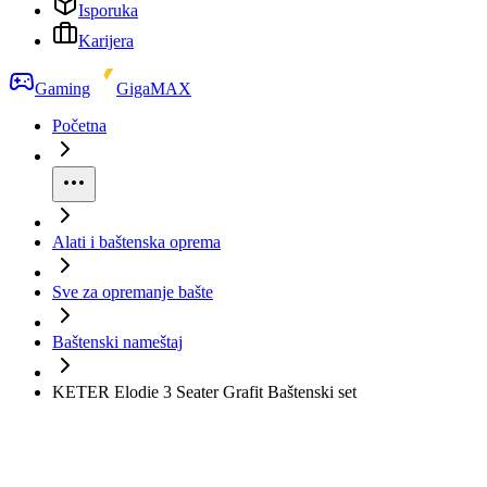
Isporuka
Karijera
Gaming
GigaMAX
Početna
Alati i baštenska oprema
Sve za opremanje bašte
Baštenski nameštaj
KETER Elodie 3 Seater Grafit Baštenski set