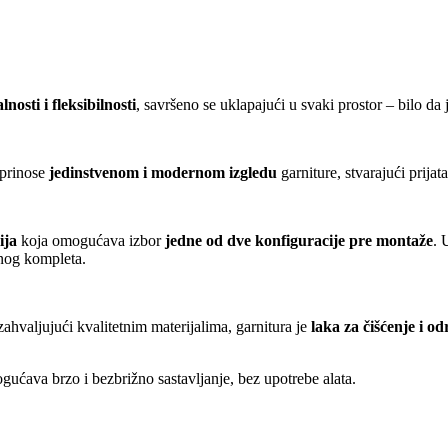
nosti i fleksibilnosti
, savršeno se uklapajući u svaki prostor – bilo da je
prinose
jedinstvenom i modernom izgledu
garniture, stvarajući prija
ija
koja omogućava izbor
jedne od dve konfiguracije pre montaže
. 
dnog kompleta.
hvaljujući kvalitetnim materijalima, garnitura je
laka za čišćenje i o
ućava brzo i bezbrižno sastavljanje, bez upotrebe alata.