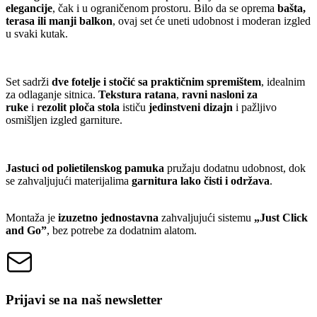
elegancije
, čak i u ograničenom prostoru. Bilo da se oprema
bašta,
terasa ili manji balkon
, ovaj set će uneti udobnost i moderan izgled
u svaki kutak.
Set sadrži
dve fotelje i stočić sa praktičnim spremištem
, idealnim
za odlaganje sitnica.
Tekstura ratana
,
ravni nasloni za
ruke
i
rezolit ploča stola
ističu
jedinstveni dizajn
i pažljivo
osmišljen izgled garniture.
Jastuci od polietilenskog pamuka
pružaju dodatnu udobnost, dok
se zahvaljujući materijalima
garnitura lako čisti i održava
.
Montaža je
izuzetno jednostavna
zahvaljujući sistemu
„Just Click
and Go”
, bez potrebe za dodatnim alatom.
Prijavi se na naš newsletter