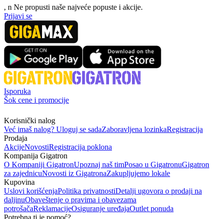
, n
N
e propusti naše najveće popuste i akcije.
Prijavi se
Isporuka
Šok cene i promocije
Korisnički nalog
Već imaš nalog? Uloguj se sada
Zaboravljena lozinka
Registracija
Prodaja
Akcije
Novosti
Registracija poklona
Kompanija Gigatron
O Kompaniji Gigatron
Upoznaj naš tim
Posao u Gigatronu
Gigatron
za zajednicu
Novosti iz Gigatrona
Zakupljujemo lokale
Kupovina
Uslovi korišćenja
Politika privatnosti
Detalji ugovora o prodaji na
daljinu
Obaveštenje o pravima i obavezama
potrošača
Reklamacije
Osiguranje uređaja
Outlet ponuda
Potrebna ti je pomoć?