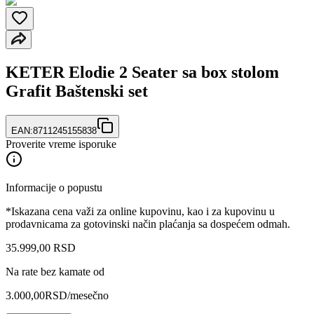
KETER Elodie 2 Seater sa box stolom
Grafit Baštenski set
EAN:
8711245155838
Proverite vreme isporuke
Informacije o popustu
*Iskazana cena važi za online kupovinu, kao i za kupovinu u
prodavnicama za gotovinski način plaćanja sa dospećem odmah.
35.999
,
00
RSD
Na rate bez kamate od
3.000,00
RSD
/mesečno