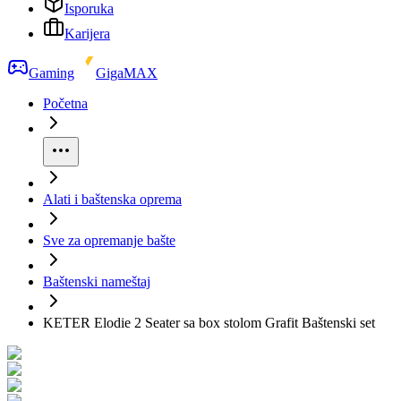
Isporuka
Karijera
Gaming
GigaMAX
Početna
Alati i baštenska oprema
Sve za opremanje bašte
Baštenski nameštaj
KETER Elodie 2 Seater sa box stolom Grafit Baštenski set