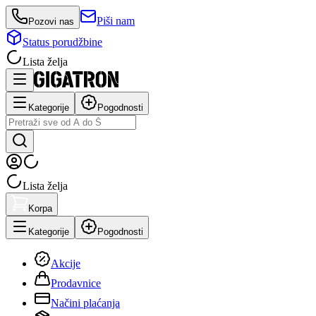
Piši nam
Pozovi nas
Status porudžbine
Lista želja
Kategorije
Pogodnosti
Lista želja
Korpa
Kategorije
Pogodnosti
Akcije
Prodavnice
Načini plaćanja