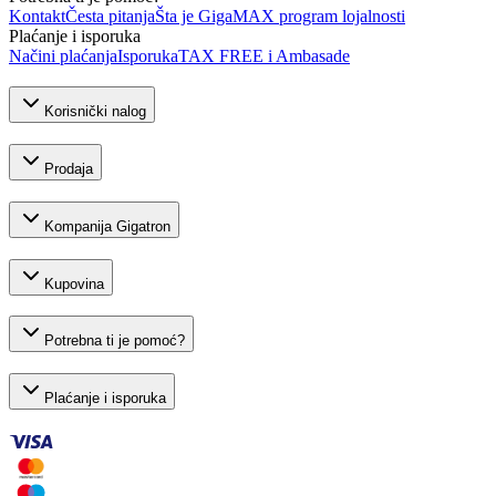
Kontakt
Česta pitanja
Šta je GigaMAX program lojalnosti
Plaćanje i isporuka
Načini plaćanja
Isporuka
TAX FREE i Ambasade
Korisnički nalog
Prodaja
Kompanija Gigatron
Kupovina
Potrebna ti je pomoć?
Plaćanje i isporuka