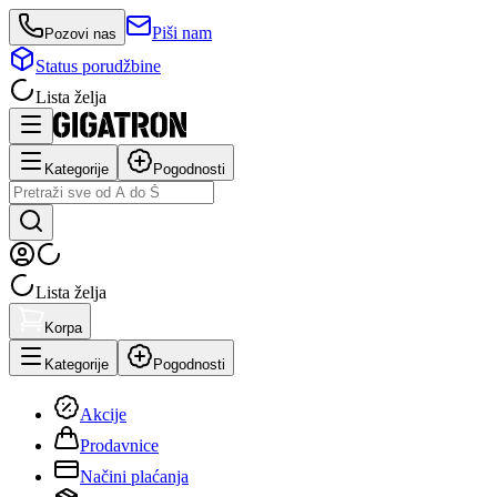
Piši nam
Pozovi nas
Status porudžbine
Lista želja
Kategorije
Pogodnosti
Lista želja
Korpa
Kategorije
Pogodnosti
Akcije
Prodavnice
Načini plaćanja