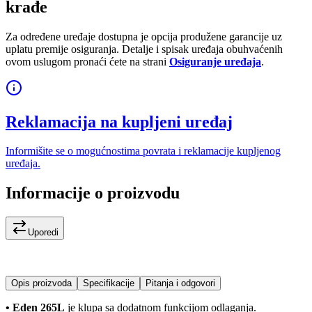
krađe
Za određene uređaje dostupna je opcija produžene garancije uz
uplatu premije osiguranja. Detalje i spisak uređaja obuhvaćenih
ovom uslugom pronaći ćete na strani
Osiguranje uređaja
.
Reklamacija na kupljeni uređaj
Informišite se o mogućnostima povrata i reklamacije kupljenog
uređaja.
Informacije o proizvodu
Uporedi
Opis proizvoda
Specifikacije
Pitanja i odgovori
• Eden 265L
je klupa sa dodatnom funkcijom odlaganja.