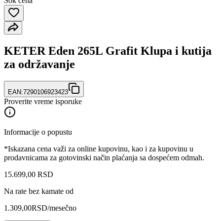
Šok cena
KETER Eden 265L Grafit Klupa i kutija
za održavanje
EAN:
7290106923423
Proverite vreme isporuke
Informacije o popustu
*Iskazana cena važi za online kupovinu, kao i za kupovinu u
prodavnicama za gotovinski način plaćanja sa dospećem odmah.
15.699
,
00
RSD
Na rate bez kamate od
1.309,00
RSD
/mesečno