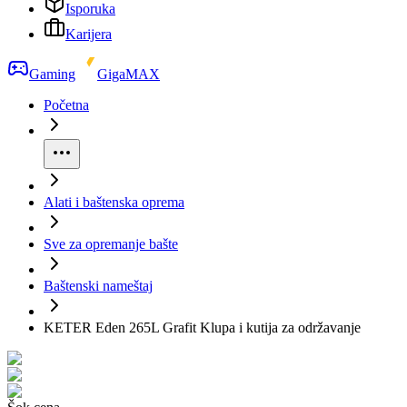
Isporuka
Karijera
Gaming
GigaMAX
Početna
Alati i baštenska oprema
Sve za opremanje bašte
Baštenski nameštaj
KETER Eden 265L Grafit Klupa i kutija za održavanje