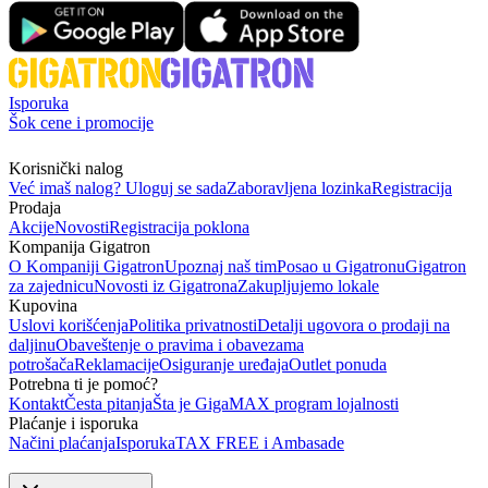
Isporuka
Šok cene i promocije
Korisnički nalog
Već imaš nalog? Uloguj se sada
Zaboravljena lozinka
Registracija
Prodaja
Akcije
Novosti
Registracija poklona
Kompanija Gigatron
O Kompaniji Gigatron
Upoznaj naš tim
Posao u Gigatronu
Gigatron
za zajednicu
Novosti iz Gigatrona
Zakupljujemo lokale
Kupovina
Uslovi korišćenja
Politika privatnosti
Detalji ugovora o prodaji na
daljinu
Obaveštenje o pravima i obavezama
potrošača
Reklamacije
Osiguranje uređaja
Outlet ponuda
Potrebna ti je pomoć?
Kontakt
Česta pitanja
Šta je GigaMAX program lojalnosti
Plaćanje i isporuka
Načini plaćanja
Isporuka
TAX FREE i Ambasade