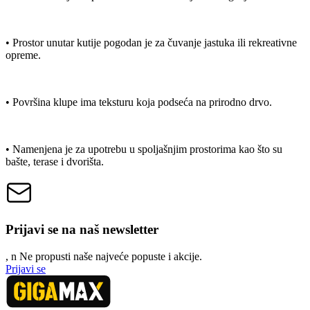
• Prostor unutar kutije pogodan je za čuvanje jastuka ili rekreativne
opreme.
• Površina klupe ima teksturu koja podseća na prirodno drvo.
• Namenjena je za upotrebu u spoljašnjim prostorima kao što su
bašte, terase i dvorišta.
Prijavi se na naš newsletter
, n
N
e propusti naše najveće popuste i akcije.
Prijavi se