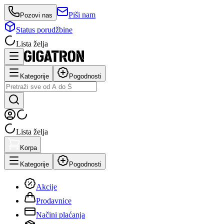
Piši nam
Pozovi nas
Status porudžbine
Lista želja
Kategorije
Pogodnosti
Lista želja
Korpa
Kategorije
Pogodnosti
Akcije
Prodavnice
Načini plaćanja