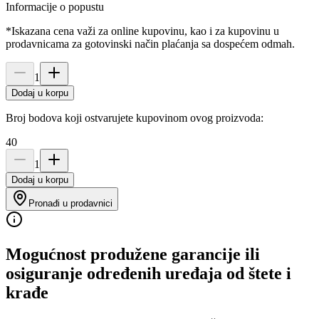
Informacije o popustu
*Iskazana cena važi za online kupovinu, kao i za kupovinu u
prodavnicama za gotovinski način plaćanja sa dospećem odmah.
1
Dodaj u korpu
Broj bodova koji ostvarujete kupovinom ovog proizvoda:
40
1
Dodaj u korpu
Pronađi u prodavnici
Mogućnost produžene garancije ili
osiguranje određenih uređaja od štete i
krađe