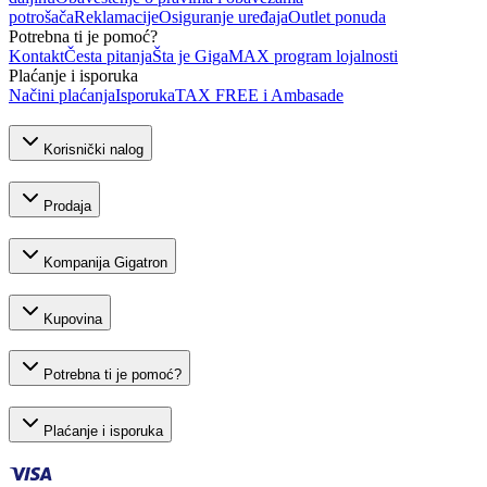
potrošača
Reklamacije
Osiguranje uređaja
Outlet ponuda
Potrebna ti je pomoć?
Kontakt
Česta pitanja
Šta je GigaMAX program lojalnosti
Plaćanje i isporuka
Načini plaćanja
Isporuka
TAX FREE i Ambasade
Korisnički nalog
Prodaja
Kompanija Gigatron
Kupovina
Potrebna ti je pomoć?
Plaćanje i isporuka