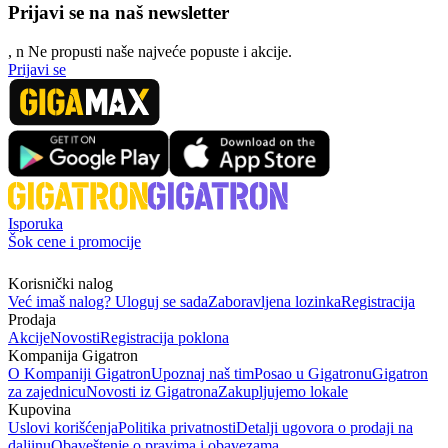
Prijavi se na naš newsletter
, n
N
e propusti naše najveće popuste i akcije.
Prijavi se
Isporuka
Šok cene i promocije
Korisnički nalog
Već imaš nalog? Uloguj se sada
Zaboravljena lozinka
Registracija
Prodaja
Akcije
Novosti
Registracija poklona
Kompanija Gigatron
O Kompaniji Gigatron
Upoznaj naš tim
Posao u Gigatronu
Gigatron
za zajednicu
Novosti iz Gigatrona
Zakupljujemo lokale
Kupovina
Uslovi korišćenja
Politika privatnosti
Detalji ugovora o prodaji na
daljinu
Obaveštenje o pravima i obavezama