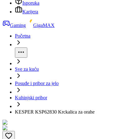
Isporuka
Karijera
Gaming
GigaMAX
Početna
Sve za kuću
Posuđe i pribor za jelo
Kuhinjski pribor
KESPER KSP62830 Krckalica za orahe