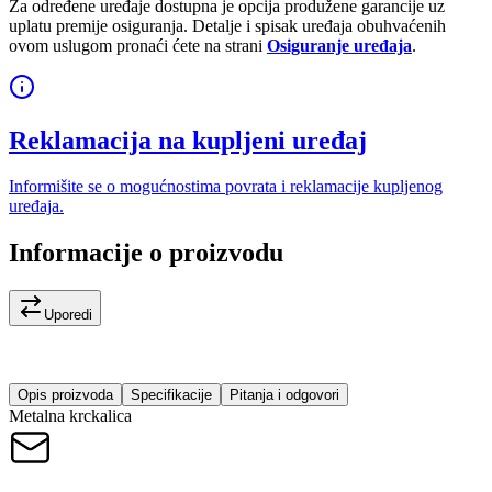
Za određene uređaje dostupna je opcija produžene garancije uz
uplatu premije osiguranja. Detalje i spisak uređaja obuhvaćenih
ovom uslugom pronaći ćete na strani
Osiguranje uređaja
.
Reklamacija na kupljeni uređaj
Informišite se o mogućnostima povrata i reklamacije kupljenog
uređaja.
Informacije o proizvodu
Uporedi
Opis proizvoda
Specifikacije
Pitanja i odgovori
Metalna krckalica