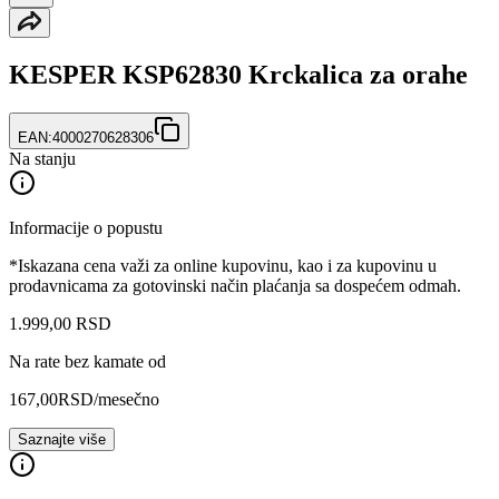
KESPER KSP62830 Krckalica za orahe
EAN:
4000270628306
Na stanju
Informacije o popustu
*Iskazana cena važi za online kupovinu, kao i za kupovinu u
prodavnicama za gotovinski način plaćanja sa dospećem odmah.
1.999
,
00
RSD
Na rate bez kamate od
167,00
RSD
/mesečno
Saznajte više