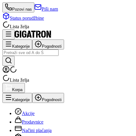
Piši nam
Pozovi nas
Status porudžbine
Lista želja
Kategorije
Pogodnosti
Lista želja
Korpa
Kategorije
Pogodnosti
Akcije
Prodavnice
Načini plaćanja