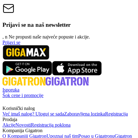
Prijavi se na naš newsletter
, n
N
e propusti naše najveće popuste i akcije.
Prijavi se
Isporuka
Šok cene i promocije
Korisnički nalog
Već imaš nalog? Uloguj se sada
Zaboravljena lozinka
Registracija
Prodaja
Akcije
Novosti
Registracija poklona
Kompanija Gigatron
O Kompaniji Gigatron
Upoznaj naš tim
Posao u Gigatronu
Gigatron