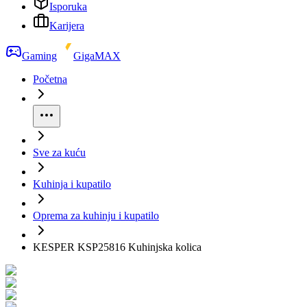
Isporuka
Karijera
Gaming
GigaMAX
Početna
Sve za kuću
Kuhinja i kupatilo
Oprema za kuhinju i kupatilo
KESPER KSP25816 Kuhinjska kolica