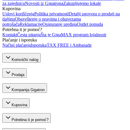
za zajednicu
Novosti iz Gigatrona
Zakupljujemo lokale
Kupovina
Uslovi korišćenja
Politika privatnosti
Detalji ugovora o prodaji na
daljinu
Obaveštenje o pravima i obavezama
potrošača
Reklamacije
Osiguranje uređaja
Outlet ponuda
Potrebna ti je pomoć?
Kontakt
Česta pitanja
Šta je GigaMAX program lojalnosti
Plaćanje i isporuka
Načini plaćanja
Isporuka
TAX FREE i Ambasade
Korisnički nalog
Prodaja
Kompanija Gigatron
Kupovina
Potrebna ti je pomoć?