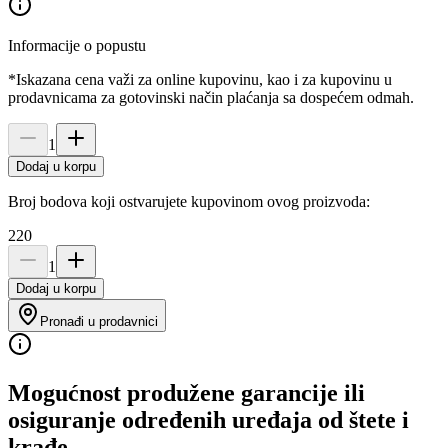
Informacije o popustu
*Iskazana cena važi za online kupovinu, kao i za kupovinu u
prodavnicama za gotovinski način plaćanja sa dospećem odmah.
1
Dodaj u korpu
Broj bodova koji ostvarujete kupovinom ovog proizvoda:
220
1
Dodaj u korpu
Pronađi u prodavnici
Mogućnost produžene garancije ili
osiguranje određenih uređaja od štete i
krađe