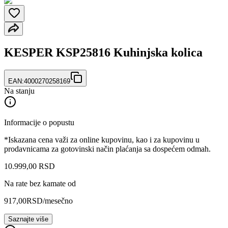
KESPER KSP25816 Kuhinjska kolica
EAN:
4000270258169
Na stanju
Informacije o popustu
*Iskazana cena važi za online kupovinu, kao i za kupovinu u
prodavnicama za gotovinski način plaćanja sa dospećem odmah.
10.999
,
00
RSD
Na rate bez kamate od
917,00
RSD
/mesečno
Saznajte više