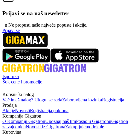
Prijavi se na naš newsletter
, n
N
e propusti naše najveće popuste i akcije.
Prijavi se
Isporuka
Šok cene i promocije
Korisnički nalog
Već imaš nalog? Uloguj se sada
Zaboravljena lozinka
Registracija
Prodaja
Akcije
Novosti
Registracija poklona
Kompanija Gigatron
O Kompaniji Gigatron
Upoznaj naš tim
Posao u Gigatronu
Gigatron
za zajednicu
Novosti iz Gigatrona
Zakupljujemo lokale
Kupovina