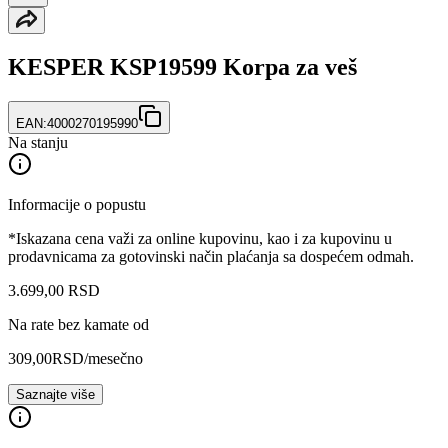
KESPER KSP19599 Korpa za veš
EAN:
4000270195990
Na stanju
Informacije o popustu
*Iskazana cena važi za online kupovinu, kao i za kupovinu u
prodavnicama za gotovinski način plaćanja sa dospećem odmah.
3.699
,
00
RSD
Na rate bez kamate od
309,00
RSD
/mesečno
Saznajte više