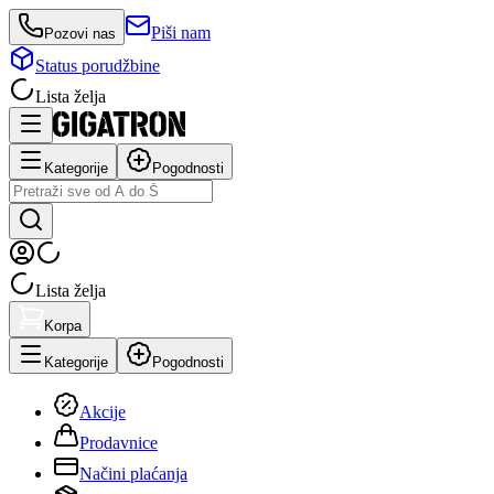
Piši nam
Pozovi nas
Status porudžbine
Lista želja
Kategorije
Pogodnosti
Lista želja
Korpa
Kategorije
Pogodnosti
Akcije
Prodavnice
Načini plaćanja