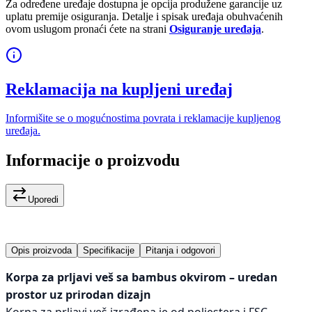
Za određene uređaje dostupna je opcija produžene garancije uz
uplatu premije osiguranja. Detalje i spisak uređaja obuhvaćenih
ovom uslugom pronaći ćete na strani
Osiguranje uređaja
.
Reklamacija na kupljeni uređaj
Informišite se o mogućnostima povrata i reklamacije kupljenog
uređaja.
Informacije o proizvodu
Uporedi
Opis proizvoda
Specifikacije
Pitanja i odgovori
Korpa za prljavi veš sa bambus okvirom – uredan
prostor uz prirodan dizajn