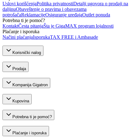
Uslovi korišćenja
Politika privatnosti
Detalji ugovora o prodaji na
daljinu
Obaveštenje o pravima i obavezama
potrošača
Reklamacije
Osiguranje uređaja
Outlet ponuda
Potrebna ti je pomoć?
Kontakt
Česta pitanja
Šta je GigaMAX program lojalnosti
Plaćanje i isporuka
Načini plaćanja
Isporuka
TAX FREE i Ambasade
Korisnički nalog
Prodaja
Kompanija Gigatron
Kupovina
Potrebna ti je pomoć?
Plaćanje i isporuka