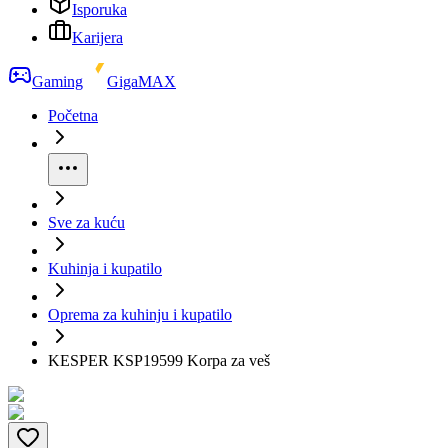
Isporuka
Karijera
Gaming
GigaMAX
Početna
Sve za kuću
Kuhinja i kupatilo
Oprema za kuhinju i kupatilo
KESPER KSP19599 Korpa za veš