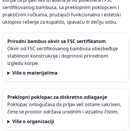
Korpa za prljavi veš izrađena je od poliestera i FSC
sertifikovanog bambusa, sa preklopnim poklopcem i
praktičnim ručkama, pružajući funkcionalno i estetski
uklopivo rešenje za kupatilo, spavaću ili dečiju sobu.
Prirodni bambus okvir sa FSC sertifikatom
Okvir od FSC sertifikovanog bambusa obezbeđuje
stabilnost konstrukcije i doprinosi prirodnom
izgledu korpe.
Više o materijalima
Preklopni poklopac za diskretno odlaganje
Poklopac omogućava da prljav veš ostane sakriven,
čime se prostor održava urednim i vizuelno čistim.
Više o organizaciji