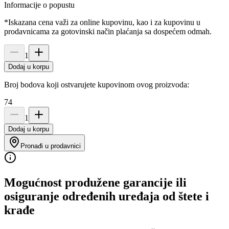
Informacije o popustu
*Iskazana cena važi za online kupovinu, kao i za kupovinu u
prodavnicama za gotovinski način plaćanja sa dospećem odmah.
1
Dodaj u korpu
Broj bodova koji ostvarujete kupovinom ovog proizvoda:
74
1
Dodaj u korpu
Pronađi u prodavnici
Mogućnost produžene garancije ili
osiguranje određenih uređaja od štete i
krađe