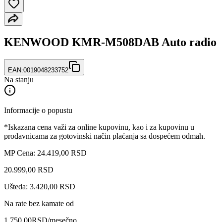
KENWOOD KMR-M508DAB Auto radio
EAN:
0019048233752
Na stanju
Informacije o popustu
*Iskazana cena važi za online kupovinu, kao i za kupovinu u
prodavnicama za gotovinski način plaćanja sa dospećem odmah.
MP Cena: 24.419,00 RSD
20.999
,
00
RSD
Ušteda: 3.420,00 RSD
Na rate bez kamate od
1.750,00
RSD
/mesečno