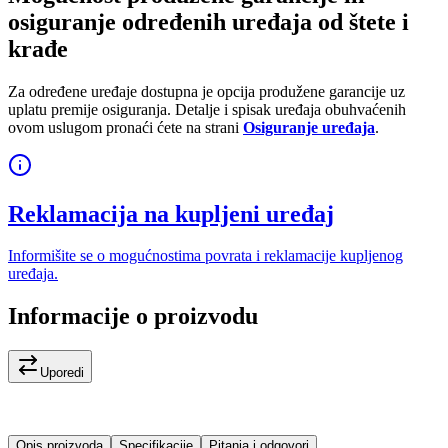
osiguranje određenih uređaja od štete i
krađe
Za određene uređaje dostupna je opcija produžene garancije uz
uplatu premije osiguranja. Detalje i spisak uređaja obuhvaćenih
ovom uslugom pronaći ćete na strani
Osiguranje uređaja
.
Reklamacija na kupljeni uređaj
Informišite se o mogućnostima povrata i reklamacije kupljenog
uređaja.
Informacije o proizvodu
Uporedi
Opis proizvoda
Specifikacije
Pitanja i odgovori