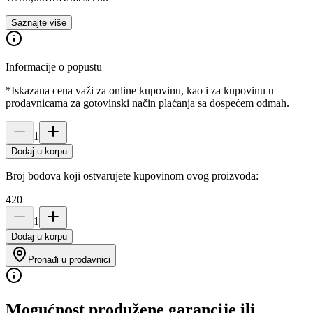
Saznajte više
Informacije o popustu
*Iskazana cena važi za online kupovinu, kao i za kupovinu u
prodavnicama za gotovinski način plaćanja sa dospećem odmah.
1
Dodaj u korpu
Broj bodova koji ostvarujete kupovinom ovog proizvoda:
420
1
Dodaj u korpu
Pronađi u prodavnici
Mogućnost produžene garancije ili