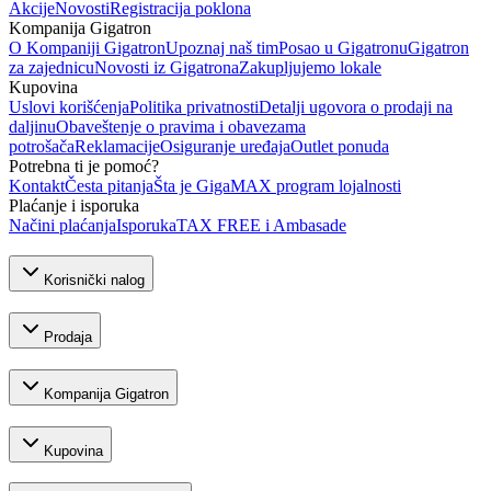
Akcije
Novosti
Registracija poklona
Kompanija Gigatron
O Kompaniji Gigatron
Upoznaj naš tim
Posao u Gigatronu
Gigatron
za zajednicu
Novosti iz Gigatrona
Zakupljujemo lokale
Kupovina
Uslovi korišćenja
Politika privatnosti
Detalji ugovora o prodaji na
daljinu
Obaveštenje o pravima i obavezama
potrošača
Reklamacije
Osiguranje uređaja
Outlet ponuda
Potrebna ti je pomoć?
Kontakt
Česta pitanja
Šta je GigaMAX program lojalnosti
Plaćanje i isporuka
Načini plaćanja
Isporuka
TAX FREE i Ambasade
Korisnički nalog
Prodaja
Kompanija Gigatron
Kupovina