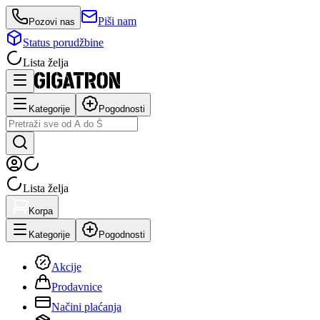
Piši nam
Pozovi nas
Status porudžbine
Lista želja
Kategorije
Pogodnosti
Lista želja
Korpa
Kategorije
Pogodnosti
Akcije
Prodavnice
Načini plaćanja