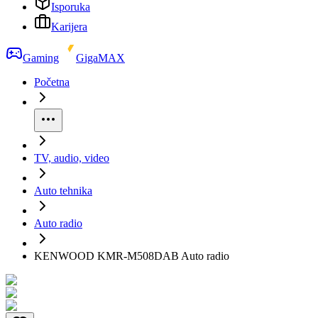
Isporuka
Karijera
Gaming
GigaMAX
Početna
TV, audio, video
Auto tehnika
Auto radio
KENWOOD KMR-M508DAB Auto radio