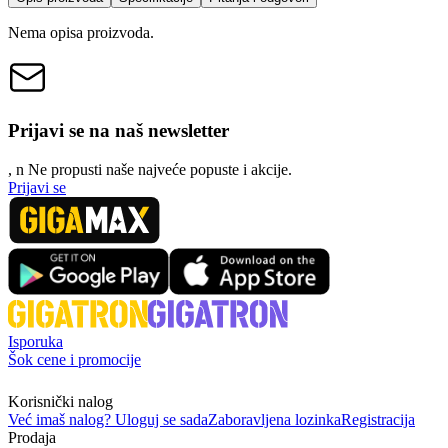
Nema opisa proizvoda.
Prijavi se na naš newsletter
, n
N
e propusti naše najveće popuste i akcije.
Prijavi se
Isporuka
Šok cene i promocije
Korisnički nalog
Već imaš nalog? Uloguj se sada
Zaboravljena lozinka
Registracija
Prodaja