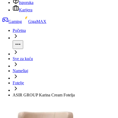
Isporuka
Karijera
Gaming
GigaMAX
Početna
Sve za kuću
Nameštaj
Fotelje
ASIR GROUP Karina Cream Fotelja