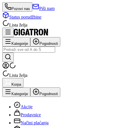
Piši nam
Pozovi nas
Status porudžbine
Lista želja
Kategorije
Pogodnosti
Lista želja
Korpa
Kategorije
Pogodnosti
Akcije
Prodavnice
Načini plaćanja