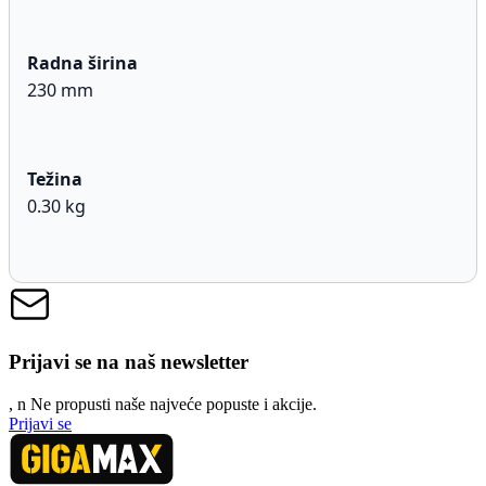
Radna širina
230 mm
Težina
0.30 kg
Prijavi se na naš newsletter
, n
N
e propusti naše najveće popuste i akcije.
Prijavi se