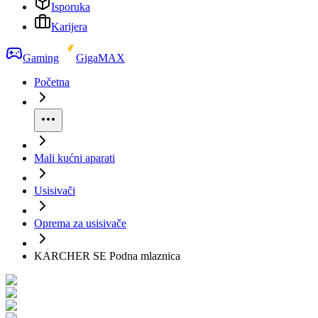
Isporuka
Karijera
Gaming
GigaMAX
Početna
Mali kućni aparati
Usisivači
Oprema za usisivače
KARCHER SE Podna mlaznica