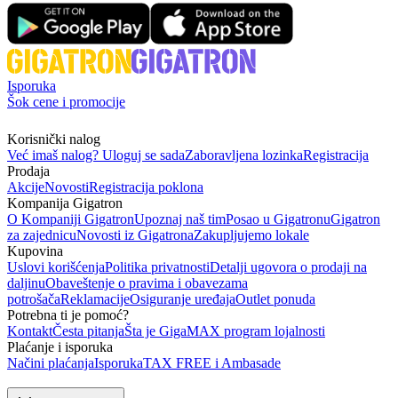
Isporuka
Šok cene i promocije
Korisnički nalog
Već imaš nalog? Uloguj se sada
Zaboravljena lozinka
Registracija
Prodaja
Akcije
Novosti
Registracija poklona
Kompanija Gigatron
O Kompaniji Gigatron
Upoznaj naš tim
Posao u Gigatronu
Gigatron
za zajednicu
Novosti iz Gigatrona
Zakupljujemo lokale
Kupovina
Uslovi korišćenja
Politika privatnosti
Detalji ugovora o prodaji na
daljinu
Obaveštenje o pravima i obavezama
potrošača
Reklamacije
Osiguranje uređaja
Outlet ponuda
Potrebna ti je pomoć?
Kontakt
Česta pitanja
Šta je GigaMAX program lojalnosti
Plaćanje i isporuka
Načini plaćanja
Isporuka
TAX FREE i Ambasade