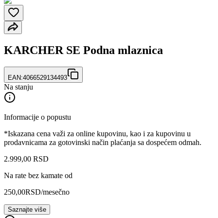
KARCHER SE Podna mlaznica
EAN:
4066529134493
Na stanju
Informacije o popustu
*Iskazana cena važi za online kupovinu, kao i za kupovinu u
prodavnicama za gotovinski način plaćanja sa dospećem odmah.
2.999
,
00
RSD
Na rate bez kamate od
250,00
RSD
/mesečno
Saznajte više