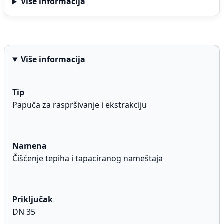
Više informacija
Više informacija
Tip
Papuča za raspršivanje i ekstrakciju
Namena
Čišćenje tepiha i tapaciranog nameštaja
Priključak
DN 35