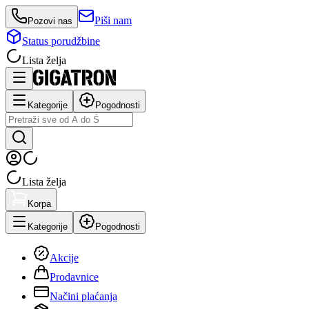
Piši nam
Pozovi nas
Status porudžbine
Lista želja
Kategorije
Pogodnosti
Lista želja
Korpa
Kategorije
Pogodnosti
Akcije
Prodavnice
Načini plaćanja