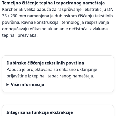
Temeljno čišćenje tepiha i tapaciranog nameštaja
Kärcher SE velika papuča za raspršivanje i ekstrakciju DN
35 / 230 mm namenjena je dubinskom čišćenju tekstilnih
površina. Ravna konstrukcija i tehnologija raspršivanja
omogućavaju efikasno uklanjanje nečistoća iz vlakana
tepiha i presvlaka.
Dubinsko čišćenje tekstilnih površina
Papuča je projektovana za efikasno uklanjanje
prljavštine iz tepiha i tapaciranog nameštaja.
Više informacija
Integrisana funkcija ekstrakcije