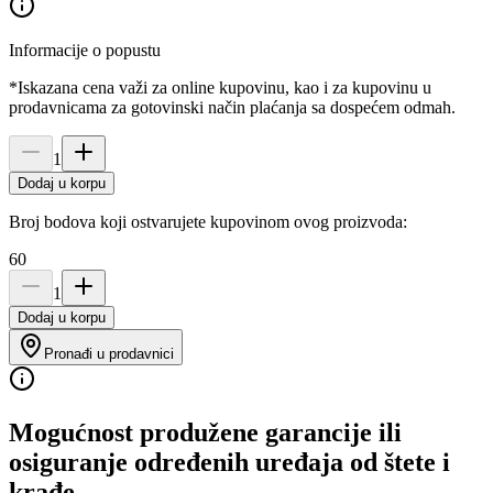
Informacije o popustu
*Iskazana cena važi za online kupovinu, kao i za kupovinu u
prodavnicama za gotovinski način plaćanja sa dospećem odmah.
1
Dodaj u korpu
Broj bodova koji ostvarujete kupovinom ovog proizvoda:
60
1
Dodaj u korpu
Pronađi u prodavnici
Mogućnost produžene garancije ili
osiguranje određenih uređaja od štete i
krađe