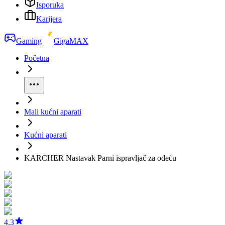
Isporuka
Karijera
Gaming
GigaMAX
Početna
Mali kućni aparati
Kućni aparati
KARCHER Nastavak Parni ispravljač za odeću
4.3