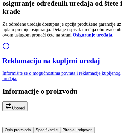
osiguranje određenih uređaja od štete i
krađe
Za određene uređaje dostupna je opcija produžene garancije uz
uplatu premije osiguranja. Detalje i spisak uređaja obuhvaćenih
ovom uslugom pronaći ćete na strani
Osiguranje uređaja
.
Reklamacija na kupljeni uređaj
Informišite se o mogućnostima povrata i reklamacije kupljenog
uređaja.
Informacije o proizvodu
Uporedi
Opis proizvoda
Specifikacije
Pitanja i odgovori