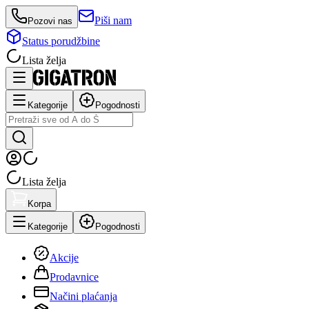
Piši nam
Pozovi nas
Status porudžbine
Lista želja
Kategorije
Pogodnosti
Lista želja
Korpa
Kategorije
Pogodnosti
Akcije
Prodavnice
Načini plaćanja