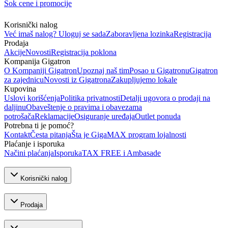
Šok cene i promocije
Korisnički nalog
Već imaš nalog? Uloguj se sada
Zaboravljena lozinka
Registracija
Prodaja
Akcije
Novosti
Registracija poklona
Kompanija Gigatron
O Kompaniji Gigatron
Upoznaj naš tim
Posao u Gigatronu
Gigatron
za zajednicu
Novosti iz Gigatrona
Zakupljujemo lokale
Kupovina
Uslovi korišćenja
Politika privatnosti
Detalji ugovora o prodaji na
daljinu
Obaveštenje o pravima i obavezama
potrošača
Reklamacije
Osiguranje uređaja
Outlet ponuda
Potrebna ti je pomoć?
Kontakt
Česta pitanja
Šta je GigaMAX program lojalnosti
Plaćanje i isporuka
Načini plaćanja
Isporuka
TAX FREE i Ambasade
Korisnički nalog
Prodaja