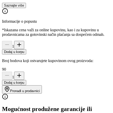
Saznajte više
Informacije o popustu
*Iskazana cena važi za online kupovinu, kao i za kupovinu u
prodavnicama za gotovinski način plaćanja sa dospećem odmah.
1
Dodaj u korpu
Broj bodova koji ostvarujete kupovinom ovog proizvoda:
90
1
Dodaj u korpu
Pronađi u prodavnici
Mogućnost produžene garancije ili