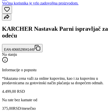
Većina korisnika je vrlo zadovoljna proizvodom.
KARCHER Nastavak Parni ispravljač za
odeću
EAN:
4066529041449
Na stanju
Informacije o popustu
*Iskazana cena važi za online kupovinu, kao i za kupovinu u
prodavnicama za gotovinski način plaćanja sa dospećem odmah.
4.499
,
00
RSD
Na rate bez kamate od
375,00
RSD
/mesečno