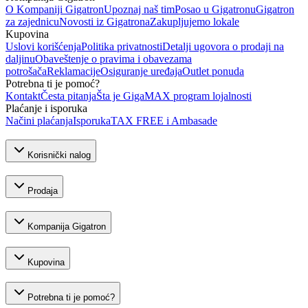
O Kompaniji Gigatron
Upoznaj naš tim
Posao u Gigatronu
Gigatron
za zajednicu
Novosti iz Gigatrona
Zakupljujemo lokale
Kupovina
Uslovi korišćenja
Politika privatnosti
Detalji ugovora o prodaji na
daljinu
Obaveštenje o pravima i obavezama
potrošača
Reklamacije
Osiguranje uređaja
Outlet ponuda
Potrebna ti je pomoć?
Kontakt
Česta pitanja
Šta je GigaMAX program lojalnosti
Plaćanje i isporuka
Načini plaćanja
Isporuka
TAX FREE i Ambasade
Korisnički nalog
Prodaja
Kompanija Gigatron
Kupovina
Potrebna ti je pomoć?