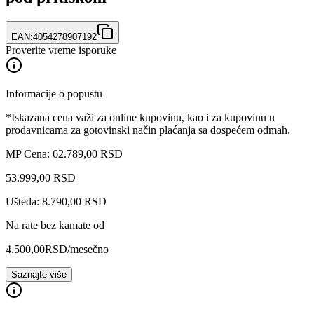
EAN:
4054278907192
Proverite vreme isporuke
Informacije o popustu
*Iskazana cena važi za online kupovinu, kao i za kupovinu u
prodavnicama za gotovinski način plaćanja sa dospećem odmah.
MP Cena: 62.789,00 RSD
53.999
,
00
RSD
Ušteda: 8.790,00 RSD
Na rate bez kamate od
4.500,00
RSD
/mesečno
Saznajte više