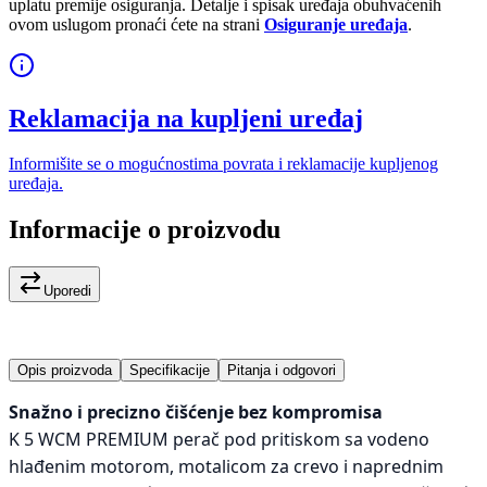
uplatu premije osiguranja. Detalje i spisak uređaja obuhvaćenih
ovom uslugom pronaći ćete na strani
Osiguranje uređaja
.
Reklamacija na kupljeni uređaj
Informišite se o mogućnostima povrata i reklamacije kupljenog
uređaja.
Informacije o proizvodu
Uporedi
Opis proizvoda
Specifikacije
Pitanja i odgovori
Snažno i precizno čišćenje bez kompromisa
K 5 WCM PREMIUM perač pod pritiskom sa vodeno
hlađenim motorom, motalicom za crevo i naprednim