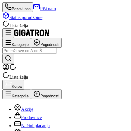
Piši nam
Pozovi nas
Status porudžbine
Lista želja
Kategorije
Pogodnosti
Lista želja
Korpa
Kategorije
Pogodnosti
Akcije
Prodavnice
Načini plaćanja