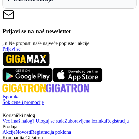
Prijavi se na naš newsletter
, n
N
e propusti naše najveće popuste i akcije.
Prijavi se
Isporuka
Šok cene i promocije
Korisnički nalog
Već imaš nalog? Uloguj se sada
Zaboravljena lozinka
Registracija
Prodaja
Akcije
Novosti
Registracija poklona
Kompanija Gigatron