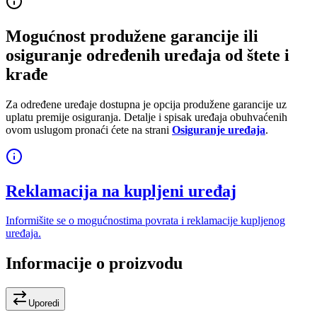
Mogućnost produžene garancije ili
osiguranje određenih uređaja od štete i
krađe
Za određene uređaje dostupna je opcija produžene garancije uz
uplatu premije osiguranja. Detalje i spisak uređaja obuhvaćenih
ovom uslugom pronaći ćete na strani
Osiguranje uređaja
.
Reklamacija na kupljeni uređaj
Informišite se o mogućnostima povrata i reklamacije kupljenog
uređaja.
Informacije o proizvodu
Uporedi