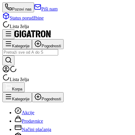
Piši nam
Pozovi nas
Status porudžbine
Lista želja
Kategorije
Pogodnosti
Lista želja
Korpa
Kategorije
Pogodnosti
Akcije
Prodavnice
Načini plaćanja