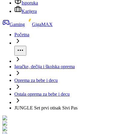
Isporuka
Karijera
Gaming
GigaMAX
Početna
Igračke, dečija i školska oprema
Oprema za bebe i decu
Ostala oprema za bebe i decu
JUNGLE Set prvi otisak Sivi Pas