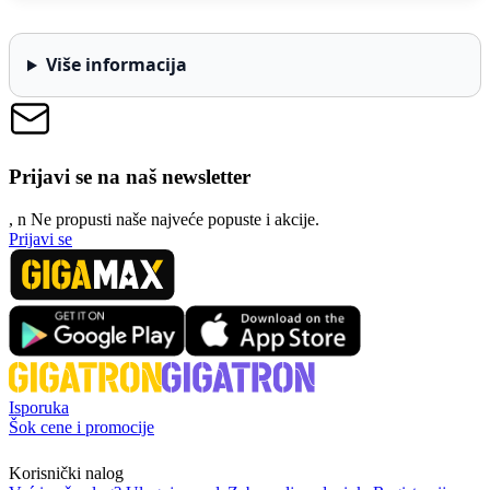
Više informacija
Prijavi se na naš newsletter
, n
N
e propusti naše najveće popuste i akcije.
Prijavi se
Isporuka
Šok cene i promocije
Korisnički nalog