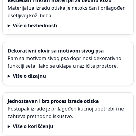
Bezbedan i nežan materijal za bebinu kožu
Materijal za izradu otiska je netoksičan i prilagođen
osetljivoj koži beba.
Više o bezbednosti
Dekorativni okvir sa motivom sivog psa
Ram sa motivom sivog psa doprinosi dekorativnoj
funkciji seta i lako se uklapa u različite prostore.
Više o dizajnu
Jednostavan i brz proces izrade otiska
Postupak izrade je prilagođen kućnoj upotrebi i ne
zahteva prethodno iskustvo.
Više o korišćenju