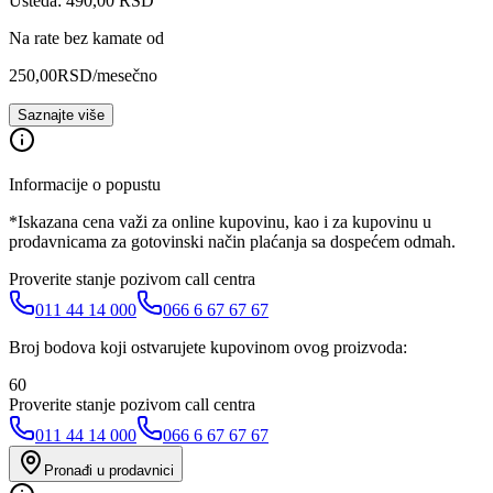
Ušteda: 490,00 RSD
Na rate bez kamate od
250,00
RSD
/mesečno
Saznajte više
Informacije o popustu
*Iskazana cena važi za online kupovinu, kao i za kupovinu u
prodavnicama za gotovinski način plaćanja sa dospećem odmah.
Proverite stanje pozivom call centra
011 44 14 000
066 6 67 67 67
Broj bodova koji ostvarujete kupovinom ovog proizvoda:
60
Proverite stanje pozivom call centra
011 44 14 000
066 6 67 67 67
Pronađi u prodavnici