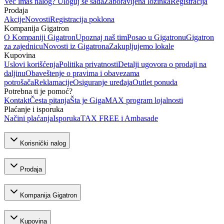
Već imaš nalog? Uloguj se sada
Zaboravljena lozinka
Registracija
Prodaja
Akcije
Novosti
Registracija poklona
Kompanija Gigatron
O Kompaniji Gigatron
Upoznaj naš tim
Posao u Gigatronu
Gigatron
za zajednicu
Novosti iz Gigatrona
Zakupljujemo lokale
Kupovina
Uslovi korišćenja
Politika privatnosti
Detalji ugovora o prodaji na
daljinu
Obaveštenje o pravima i obavezama
potrošača
Reklamacije
Osiguranje uređaja
Outlet ponuda
Potrebna ti je pomoć?
Kontakt
Česta pitanja
Šta je GigaMAX program lojalnosti
Plaćanje i isporuka
Načini plaćanja
Isporuka
TAX FREE i Ambasade
Korisnički nalog
Prodaja
Kompanija Gigatron
Kupovina