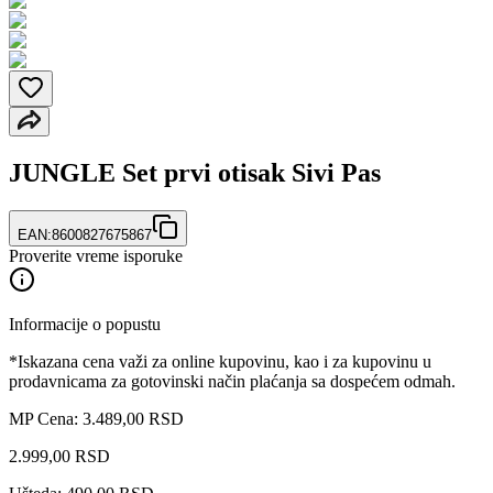
JUNGLE Set prvi otisak Sivi Pas
EAN:
8600827675867
Proverite vreme isporuke
Informacije o popustu
*Iskazana cena važi za online kupovinu, kao i za kupovinu u
prodavnicama za gotovinski način plaćanja sa dospećem odmah.
MP Cena: 3.489,00 RSD
2.999
,
00
RSD