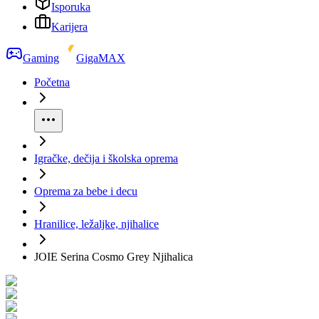
Isporuka
Karijera
Gaming
GigaMAX
Početna
Igračke, dečija i školska oprema
Oprema za bebe i decu
Hranilice, ležaljke, njihalice
JOIE Serina Cosmo Grey Njihalica