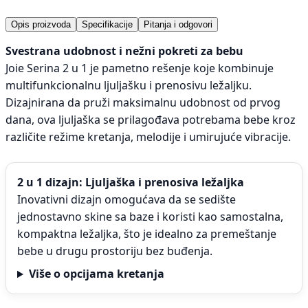
Opis proizvoda
Specifikacije
Pitanja i odgovori
Svestrana udobnost i nežni pokreti za bebu
Joie Serina 2 u 1 je pametno rešenje koje kombinuje
multifunkcionalnu ljuljašku i prenosivu ležaljku.
Dizajnirana da pruži maksimalnu udobnost od prvog
dana, ova ljuljaška se prilagođava potrebama bebe kroz
različite režime kretanja, melodije i umirujuće vibracije.
2 u 1 dizajn: Ljuljaška i prenosiva ležaljka
Inovativni dizajn omogućava da se sedište
jednostavno skine sa baze i koristi kao samostalna,
kompaktna ležaljka, što je idealno za premeštanje
bebe u drugu prostoriju bez buđenja.
Više o opcijama kretanja