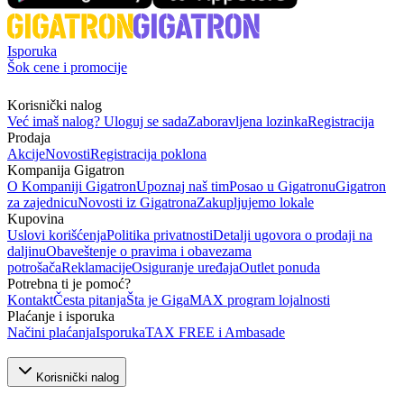
Isporuka
Šok cene i promocije
Korisnički nalog
Već imaš nalog? Uloguj se sada
Zaboravljena lozinka
Registracija
Prodaja
Akcije
Novosti
Registracija poklona
Kompanija Gigatron
O Kompaniji Gigatron
Upoznaj naš tim
Posao u Gigatronu
Gigatron
za zajednicu
Novosti iz Gigatrona
Zakupljujemo lokale
Kupovina
Uslovi korišćenja
Politika privatnosti
Detalji ugovora o prodaji na
daljinu
Obaveštenje o pravima i obavezama
potrošača
Reklamacije
Osiguranje uređaja
Outlet ponuda
Potrebna ti je pomoć?
Kontakt
Česta pitanja
Šta je GigaMAX program lojalnosti
Plaćanje i isporuka
Načini plaćanja
Isporuka
TAX FREE i Ambasade
Korisnički nalog