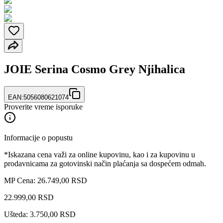
JOIE Serina Cosmo Grey Njihalica
EAN:
5056080621074
Proverite vreme isporuke
Informacije o popustu
*Iskazana cena važi za online kupovinu, kao i za kupovinu u
prodavnicama za gotovinski način plaćanja sa dospećem odmah.
MP Cena: 26.749,00 RSD
22.999
,
00
RSD
Ušteda: 3.750,00 RSD