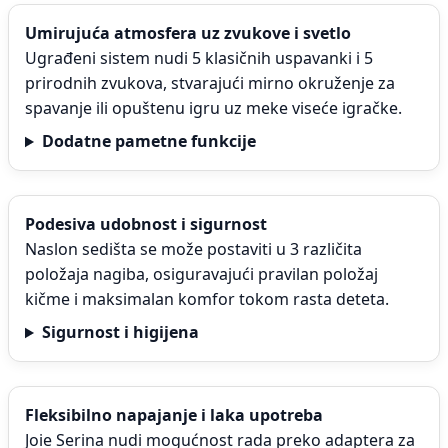
Umirujuća atmosfera uz zvukove i svetlo
Ugrađeni sistem nudi 5 klasičnih uspavanki i 5
prirodnih zvukova, stvarajući mirno okruženje za
spavanje ili opuštenu igru uz meke viseće igračke.
Dodatne pametne funkcije
Podesiva udobnost i sigurnost
Naslon sedišta se može postaviti u 3 različita
položaja nagiba, osiguravajući pravilan položaj
kičme i maksimalan komfor tokom rasta deteta.
Sigurnost i higijena
Fleksibilno napajanje i laka upotreba
Joie Serina nudi mogućnost rada preko adaptera za