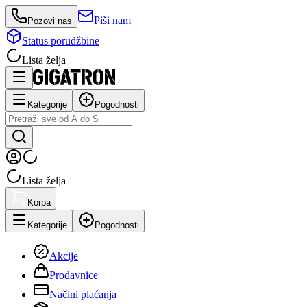
Piši nam
Pozovi nas
Status porudžbine
Lista želja
Kategorije
Pogodnosti
Lista želja
Korpa
Kategorije
Pogodnosti
Akcije
Prodavnice
Načini plaćanja