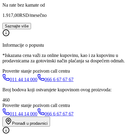
Na rate bez kamate od
1.917,00
RSD
/mesečno
Saznajte više
Informacije o popustu
*Iskazana cena važi za online kupovinu, kao i za kupovinu u
prodavnicama za gotovinski način plaćanja sa dospećem odmah.
Proverite stanje pozivom call centra
011 44 14 000
066 6 67 67 67
Broj bodova koji ostvarujete kupovinom ovog proizvoda:
460
Proverite stanje pozivom call centra
011 44 14 000
066 6 67 67 67
Pronađi u prodavnici