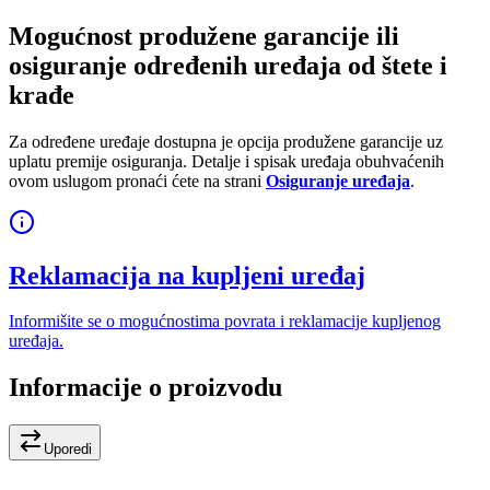
Mogućnost produžene garancije ili
osiguranje određenih uređaja od štete i
krađe
Za određene uređaje dostupna je opcija produžene garancije uz
uplatu premije osiguranja. Detalje i spisak uređaja obuhvaćenih
ovom uslugom pronaći ćete na strani
Osiguranje uređaja
.
Reklamacija na kupljeni uređaj
Informišite se o mogućnostima povrata i reklamacije kupljenog
uređaja.
Informacije o proizvodu
Uporedi