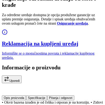
krađe
Za određene uređaje dostupna je opcija produžene garancije uz
uplatu premije osiguranja. Detalje i spisak uređaja obuhvaćenih
ovom uslugom pronaći ćete na strani
Osiguranje uređaja
.
Reklamacija na kupljeni uređaj
Informišite se o mogućnostima povrata i reklamacije kupljenog
uređaja.
Informacije o proizvodu
Uporedi
Opis proizvoda
Specifikacije
Pitanja i odgovori
• Okvir bazena izrađen je od čelika i otporan je na koroziju. • Zidovi