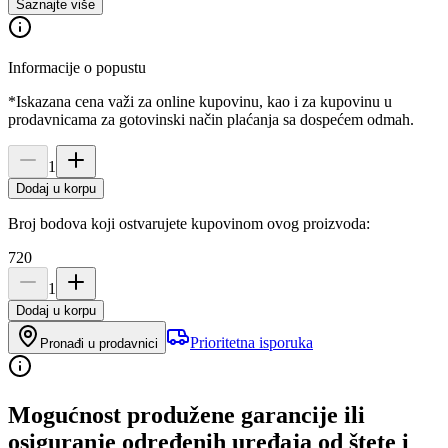
Saznajte više
Informacije o popustu
*Iskazana cena važi za online kupovinu, kao i za kupovinu u
prodavnicama za gotovinski način plaćanja sa dospećem odmah.
1
Dodaj u korpu
Broj bodova koji ostvarujete kupovinom ovog proizvoda:
720
1
Dodaj u korpu
Prioritetna isporuka
Pronađi u prodavnici
Mogućnost produžene garancije ili
osiguranje određenih uređaja od štete i