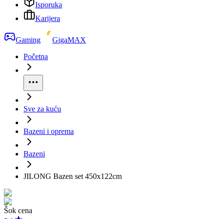
Isporuka
Karijera
Gaming
GigaMAX
Početna
Sve za kuću
Bazeni i oprema
Bazeni
JILONG Bazen set 450x122cm
Šok cena