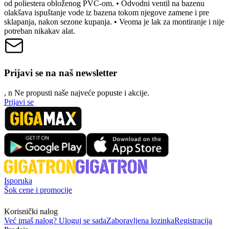
od poliestera obloženog PVC-om. • Odvodni ventil na bazenu
olakšava ispuštanje vode iz bazena tokom njegove zamene i pre
sklapanja, nakon sezone kupanja. • Veoma je lak za montiranje i nije
potreban nikakav alat.
Prijavi se na naš newsletter
, n
N
e propusti naše najveće popuste i akcije.
Prijavi se
Isporuka
Šok cene i promocije
Korisnički nalog
Već imaš nalog? Uloguj se sada
Zaboravljena lozinka
Registracija