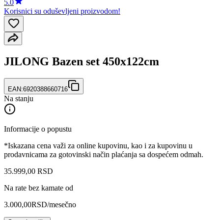
5.0
Korisnici su oduševljeni proizvodom!
JILONG Bazen set 450x122cm
EAN:
6920388660716
Na stanju
Informacije o popustu
*Iskazana cena važi za online kupovinu, kao i za kupovinu u
prodavnicama za gotovinski način plaćanja sa dospećem odmah.
35.999
,
00
RSD
Na rate bez kamate od
3.000,00
RSD
/mesečno