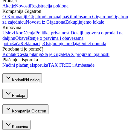
Prodaja
Akcije
Novosti
Registracija poklona
Kompanija Gigatron
O Kompaniji Gigatron
Upoznaj naš tim
Posao u Gigatronu
Gigatron
za zajednicu
Novosti iz Gigatrona
Zakupljujemo lokale
Kupovina
Uslovi korišćenja
Politika privatnosti
Detalji ugovora o prodaji na
daljinu
Obaveštenje o pravima i obavezama
potrošača
Reklamacije
Osiguranje uređaja
Outlet ponuda
Potrebna ti je pomoć?
Kontakt
Česta pitanja
Šta je GigaMAX program lojalnosti
Plaćanje i isporuka
Načini plaćanja
Isporuka
TAX FREE i Ambasade
Korisnički nalog
Prodaja
Kompanija Gigatron
Kupovina