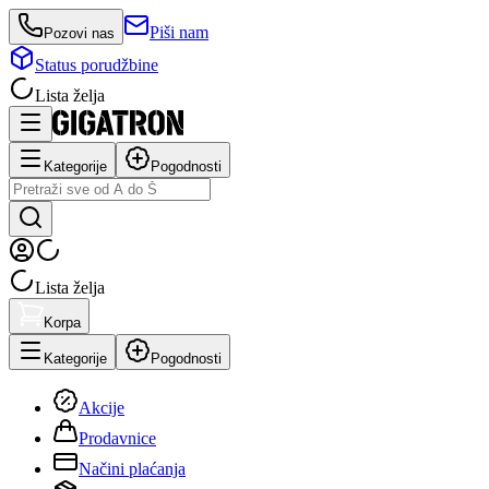
Piši nam
Pozovi nas
Status porudžbine
Lista želja
Kategorije
Pogodnosti
Lista želja
Korpa
Kategorije
Pogodnosti
Akcije
Prodavnice
Načini plaćanja