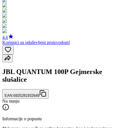
4.6
Korisnici su oduševljeni proizvodom!
JBL QUANTUM 100P Gejmerske
slušalice
EAN:
6925281932649
Na stanju
Informacije o popustu