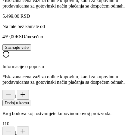
*Iskazana cena važi za online kupovinu, kao i za kupovinu u
prodavnicama za gotovinski način plaćanja sa dospećem odmah.
5.499
,
00
RSD
Na rate bez kamate od
459,00
RSD
/mesečno
Saznajte više
Informacije o popustu
*Iskazana cena važi za online kupovinu, kao i za kupovinu u
prodavnicama za gotovinski način plaćanja sa dospećem odmah.
1
Dodaj u korpu
Broj bodova koji ostvarujete kupovinom ovog proizvoda:
110
1