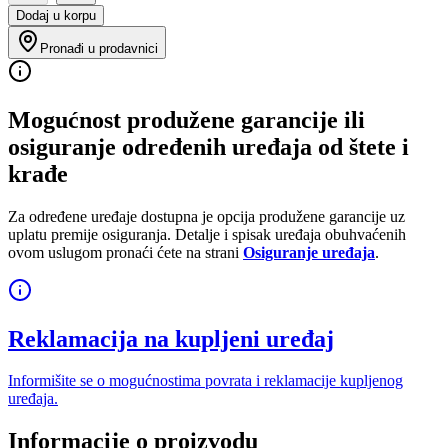
Dodaj u korpu
Pronađi u prodavnici
Mogućnost produžene garancije ili
osiguranje određenih uređaja od štete i
krađe
Za određene uređaje dostupna je opcija produžene garancije uz
uplatu premije osiguranja. Detalje i spisak uređaja obuhvaćenih
ovom uslugom pronaći ćete na strani
Osiguranje uređaja
.
Reklamacija na kupljeni uređaj
Informišite se o mogućnostima povrata i reklamacije kupljenog
uređaja.
Informacije o proizvodu