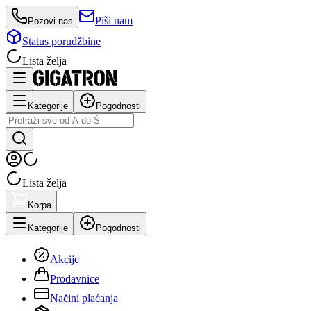
Piši nam
Pozovi nas
Status porudžbine
Lista želja
Kategorije
Pogodnosti
Lista želja
Korpa
Kategorije
Pogodnosti
Akcije
Prodavnice
Načini plaćanja