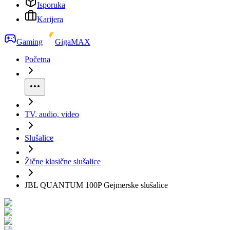
Isporuka
Karijera
Gaming
GigaMAX
Početna
TV, audio, video
Slušalice
Žične klasične slušalice
JBL QUANTUM 100P Gejmerske slušalice