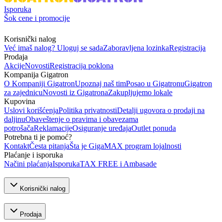
Isporuka
Šok cene i promocije
Korisnički nalog
Već imaš nalog? Uloguj se sada
Zaboravljena lozinka
Registracija
Prodaja
Akcije
Novosti
Registracija poklona
Kompanija Gigatron
O Kompaniji Gigatron
Upoznaj naš tim
Posao u Gigatronu
Gigatron
za zajednicu
Novosti iz Gigatrona
Zakupljujemo lokale
Kupovina
Uslovi korišćenja
Politika privatnosti
Detalji ugovora o prodaji na
daljinu
Obaveštenje o pravima i obavezama
potrošača
Reklamacije
Osiguranje uređaja
Outlet ponuda
Potrebna ti je pomoć?
Kontakt
Česta pitanja
Šta je GigaMAX program lojalnosti
Plaćanje i isporuka
Načini plaćanja
Isporuka
TAX FREE i Ambasade
Korisnički nalog
Prodaja