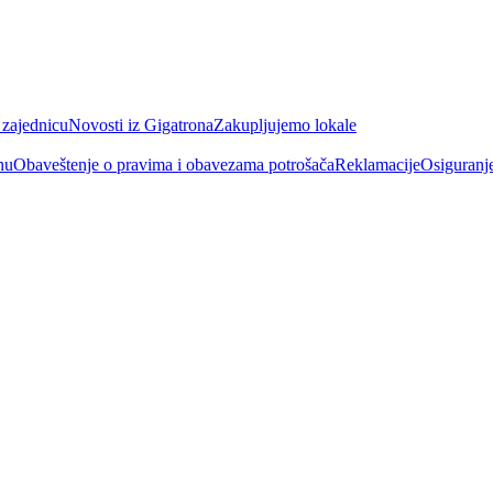
 zajednicu
Novosti iz Gigatrona
Zakupljujemo lokale
nu
Obaveštenje o pravima i obavezama potrošača
Reklamacije
Osiguranj