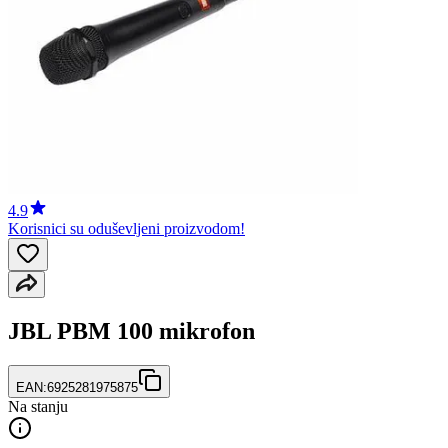
4.9
Korisnici su oduševljeni proizvodom!
JBL PBM 100 mikrofon
EAN:
6925281975875
Na stanju