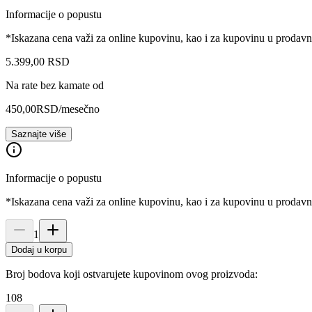
Informacije o popustu
*Iskazana cena važi za online kupovinu, kao i za kupovinu u prodav
5.399
,
00
RSD
Na rate bez kamate od
450,00
RSD
/mesečno
Saznajte više
Informacije o popustu
*Iskazana cena važi za online kupovinu, kao i za kupovinu u prodav
1
Dodaj u korpu
Broj bodova koji ostvarujete kupovinom ovog proizvoda:
108