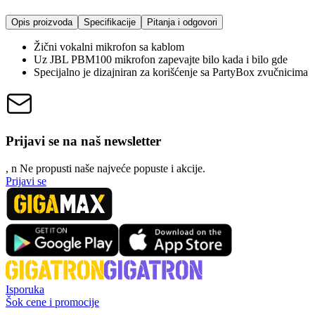
Opis proizvoda
Specifikacije
Pitanja i odgovori
Žični vokalni mikrofon sa kablom
Uz JBL PBM100 mikrofon zapevajte bilo kada i bilo gde
Specijalno je dizajniran za korišćenje sa PartyBox zvučnicima
Prijavi se na naš newsletter
, n
N
e propusti naše najveće popuste i akcije.
Prijavi se
Isporuka
Šok cene i promocije