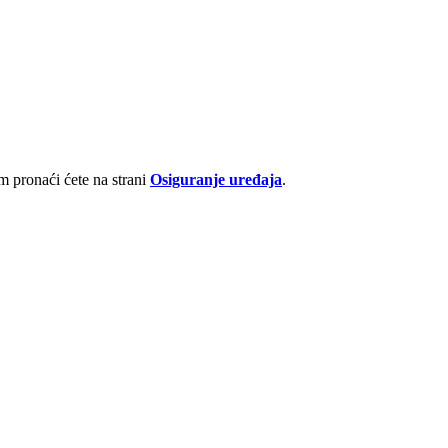
 pronaći ćete na strani
Osiguranje uređaja
.