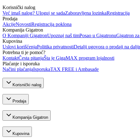
Korisnički nalog
Već imaš nalog? Uloguj se sada
Zaboravljena lozinka
Registracija
Prodaja
Akcije
Novosti
Registracija poklona
Kompanija Gigatron
O Kompaniji Gigatron
Upoznaj naš tim
Posao u Gigatronu
Gigatron za
Kupovina
Uslovi korišćenja
Politika privatnosti
Detalji ugovora o prodaji na dalji
Potrebna ti je pomoć?
Kontakt
Česta pitanja
Šta je GigaMAX program lojalnosti
Plaćanje i isporuka
Načini plaćanja
Isporuka
TAX FREE i Ambasade
Korisnički nalog
Prodaja
Kompanija Gigatron
Kupovina