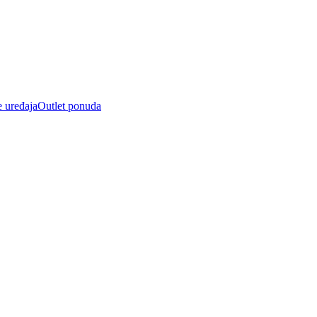
e uređaja
Outlet ponuda