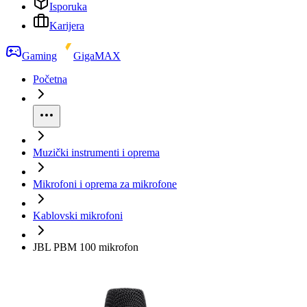
Isporuka
Karijera
Gaming
GigaMAX
Početna
Muzički instrumenti i oprema
Mikrofoni i oprema za mikrofone
Kablovski mikrofoni
JBL PBM 100 mikrofon