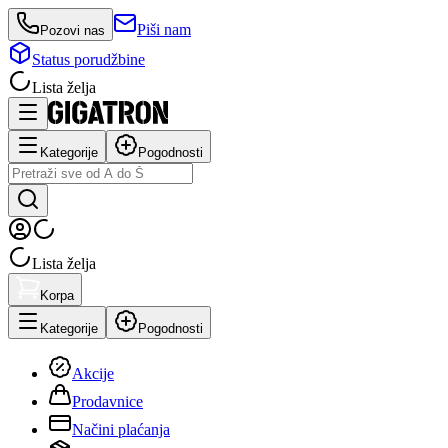
Piši nam
Pozovi nas
Status porudžbine
Lista želja
Kategorije
Pogodnosti
Lista želja
Korpa
Kategorije
Pogodnosti
Akcije
Prodavnice
Načini plaćanja