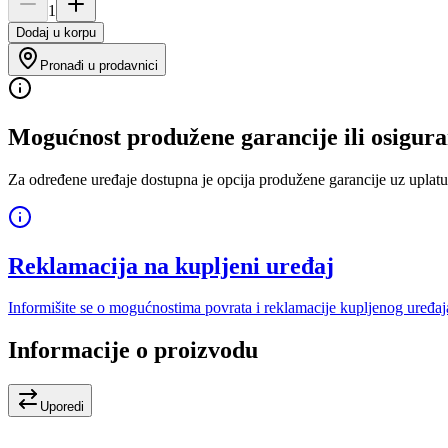
1
Dodaj u korpu
Pronađi u prodavnici
Mogućnost produžene garancije ili osigura
Za određene uređaje dostupna je opcija produžene garancije uz uplatu
Reklamacija na kupljeni uređaj
Informišite se o mogućnostima povrata i reklamacije kupljenog uređaj
Informacije o proizvodu
Uporedi