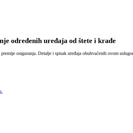
nje određenih uređaja od štete i krađe
 premije osiguranja. Detalje i spisak uređaja obuhvaćenih ovom uslugom
a.