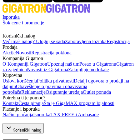
Isporuka
Šok cene i promocije
Korisnički nalog
Već imaš nalog? Uloguj se sada
Zaboravljena lozinka
Registracija
Prodaja
Akcije
Novosti
Registracija poklona
Kompanija Gigatron
O Kompaniji Gigatron
Upoznaj naš tim
Posao u Gigatronu
Gigatron
za zajednicu
Novosti iz Gigatrona
Zakupljujemo lokale
Kupovina
Uslovi korišćenja
Politika privatnosti
Detalji ugovora o prodaji na
daljinu
Obaveštenje o pravima i obavezama
potrošača
Reklamacije
Osiguranje uređaja
Outlet ponuda
Potrebna ti je pomoć?
Kontakt
Česta pitanja
Šta je GigaMAX program lojalnosti
Plaćanje i isporuka
Načini plaćanja
Isporuka
TAX FREE i Ambasade
Korisnički nalog