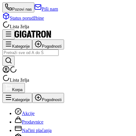
Piši nam
Pozovi nas
Status porudžbine
Lista želja
Kategorije
Pogodnosti
Lista želja
Korpa
Kategorije
Pogodnosti
Akcije
Prodavnice
Načini plaćanja