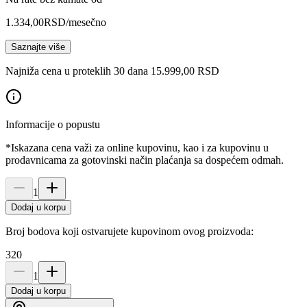
1.334,00
RSD
/mesečno
Saznajte više
Najniža cena u proteklih 30 dana 15.999,00 RSD
Informacije o popustu
*Iskazana cena važi za online kupovinu, kao i za kupovinu u
prodavnicama za gotovinski način plaćanja sa dospećem odmah.
1
Dodaj u korpu
Broj bodova koji ostvarujete kupovinom ovog proizvoda:
320
1
Dodaj u korpu