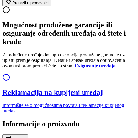
Pronađi u prodavnici
Mogućnost produžene garancije ili
osiguranje određenih uređaja od štete i
krađe
Za određene uređaje dostupna je opcija produžene garancije uz
uplatu premije osiguranja. Detalje i spisak uređaja obuhvaćenih
ovom uslugom pronaći ćete na strani
Osiguranje uređaja
.
Reklamacija na kupljeni uređaj
Informišite se o mogućnostima povrata i reklamacije kupljenog
uređaja.
Informacije o proizvodu