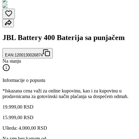
JBL Battery 400 Baterija sa punjačem
EAN:
1200130026874
Na stanju
Informacije o popustu
*Iskazana cena važi za online kupovinu, kao i za kupovinu u
prodavnicama za gotovinski način plaćanja sa dospećem odmah.
19.999,00 RSD
15.999
,
00
RSD
Ušteda: 4.000,00 RSD
Na rate bez kamate od