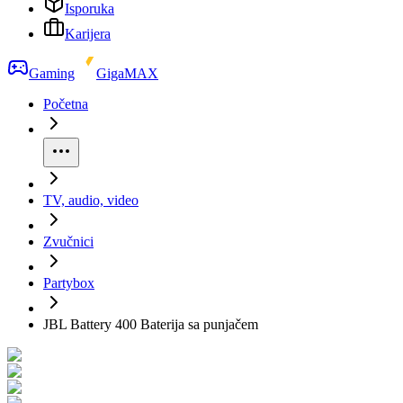
Isporuka
Karijera
Gaming
GigaMAX
Početna
TV, audio, video
Zvučnici
Partybox
JBL Battery 400 Baterija sa punjačem