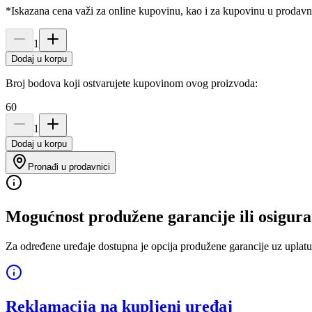
*Iskazana cena važi za online kupovinu, kao i za kupovinu u prodav
1
Dodaj u korpu
Broj bodova koji ostvarujete kupovinom ovog proizvoda:
60
1
Dodaj u korpu
Pronađi u prodavnici
Mogućnost produžene garancije ili osigura
Za određene uređaje dostupna je opcija produžene garancije uz uplatu
Reklamacija na kupljeni uređaj