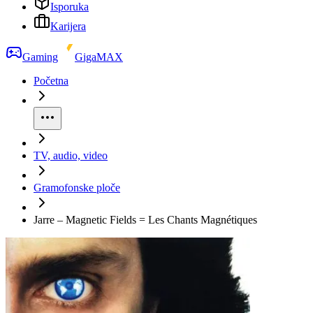
Isporuka
Karijera
Gaming
GigaMAX
Početna
TV, audio, video
Gramofonske ploče
Jarre – Magnetic Fields = Les Chants Magnétiques