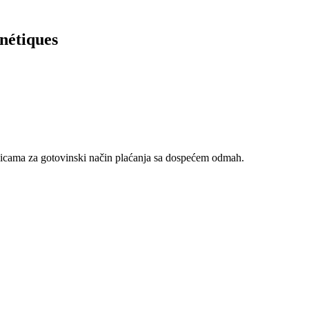
nétiques
nicama za gotovinski način plaćanja sa dospećem odmah.