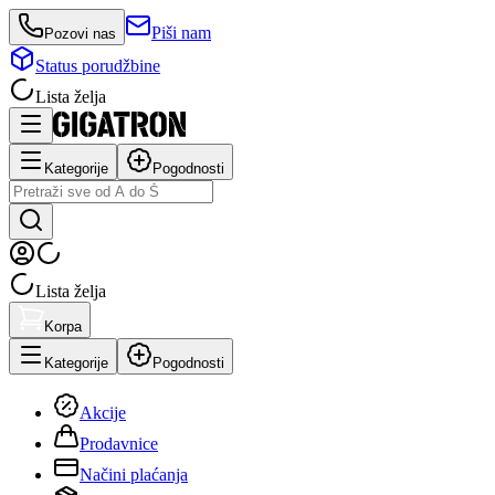
Piši nam
Pozovi nas
Status porudžbine
Lista želja
Kategorije
Pogodnosti
Lista želja
Korpa
Kategorije
Pogodnosti
Akcije
Prodavnice
Načini plaćanja