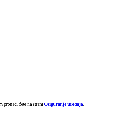
 pronaći ćete na strani
Osiguranje uređaja
.