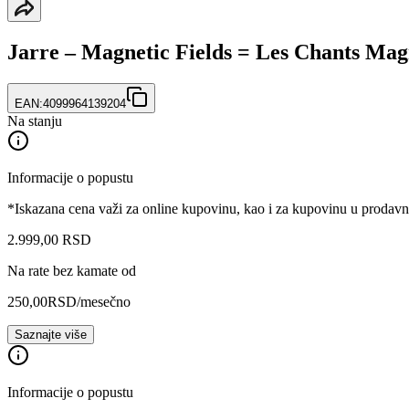
Jarre – Magnetic Fields = Les Chants Mag
EAN:
4099964139204
Na stanju
Informacije o popustu
*Iskazana cena važi za online kupovinu, kao i za kupovinu u prodav
2.999
,
00
RSD
Na rate bez kamate od
250,00
RSD
/mesečno
Saznajte više
Informacije o popustu