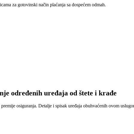
nicama za gotovinski način plaćanja sa dospećem odmah.
nje određenih uređaja od štete i krađe
 premije osiguranja. Detalje i spisak uređaja obuhvaćenih ovom uslugom