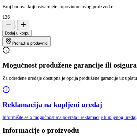
Broj bodova koji ostvarujete kupovinom ovog proizvoda:
136
1
Dodaj u korpu
Pronađi u prodavnici
Mogućnost produžene garancije ili osigura
Za određene uređaje dostupna je opcija produžene garancije uz uplatu
Reklamacija na kupljeni uređaj
Informišite se o mogućnostima povrata i reklamacije kupljenog uređaj
Informacije o proizvodu