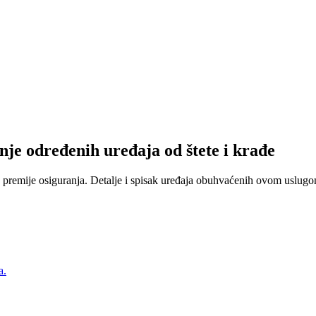
nje određenih uređaja od štete i krađe
 premije osiguranja. Detalje i spisak uređaja obuhvaćenih ovom uslugom
a.