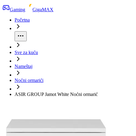
Gaming
GigaMAX
Početna
Sve za kuću
Nameštaj
Noćni ormarići
ASIR GROUP Jamot White Noćni ormarić