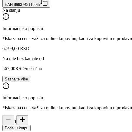
EAN:
8683743119967
Na stanju
Informacije o popustu
*Iskazana cena važi za online kupovinu, kao i za kupovinu u prodav
6.799
,
00
RSD
Na rate bez kamate od
567,00
RSD
/mesečno
Saznajte više
Informacije o popustu
*Iskazana cena važi za online kupovinu, kao i za kupovinu u prodav
1
Dodaj u korpu