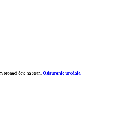
 pronaći ćete na strani
Osiguranje uređaja
.