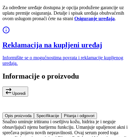
Za određene uređaje dostupna je opcija produžene garancije uz
uplatu premije osiguranja. Detalje i spisak uređaja obuhvaćenih
ovom uslugom pronaći ćete na strani
Osiguranje uređaja
.
Reklamacija na kupljeni uređaj
Informišite se o mogućnostima povrata i reklamacije kupljenog
uređaja.
Informacije o proizvodu
Uporedi
Opis proizvoda
Specifikacije
Pitanja i odgovori
Snažno umiruje iritiranu i osetljivu kožu, hidrira je i neguje
obnavljajući njenu barijernu funkciju. Umanjuje upaljenost akni i
sprečava pojavu novih nepravilnosti. Ovaj serum pored toga