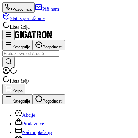
Piši nam
Pozovi nas
Status porudžbine
Lista želja
Kategorije
Pogodnosti
Lista želja
Korpa
Kategorije
Pogodnosti
Akcije
Prodavnice
Načini plaćanja