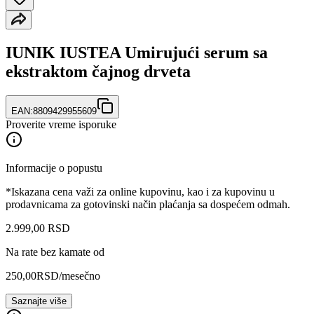
IUNIK IUSTEA Umirujući serum sa
ekstraktom čajnog drveta
EAN:
8809429955609
Proverite vreme isporuke
Informacije o popustu
*Iskazana cena važi za online kupovinu, kao i za kupovinu u
prodavnicama za gotovinski način plaćanja sa dospećem odmah.
2.999
,
00
RSD
Na rate bez kamate od
250,00
RSD
/mesečno
Saznajte više