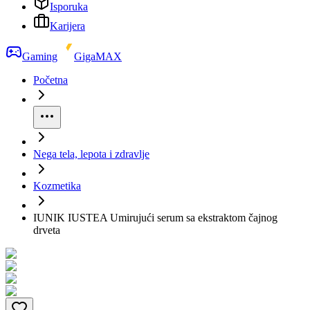
Isporuka
Karijera
Gaming
GigaMAX
Početna
Nega tela, lepota i zdravlje
Kozmetika
IUNIK IUSTEA Umirujući serum sa ekstraktom čajnog
drveta