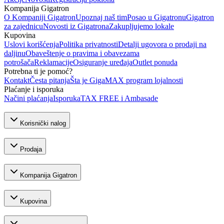
Kompanija Gigatron
O Kompaniji Gigatron
Upoznaj naš tim
Posao u Gigatronu
Gigatron
za zajednicu
Novosti iz Gigatrona
Zakupljujemo lokale
Kupovina
Uslovi korišćenja
Politika privatnosti
Detalji ugovora o prodaji na
daljinu
Obaveštenje o pravima i obavezama
potrošača
Reklamacije
Osiguranje uređaja
Outlet ponuda
Potrebna ti je pomoć?
Kontakt
Česta pitanja
Šta je GigaMAX program lojalnosti
Plaćanje i isporuka
Načini plaćanja
Isporuka
TAX FREE i Ambasade
Korisnički nalog
Prodaja
Kompanija Gigatron
Kupovina