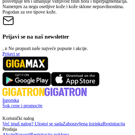
posvetljuje ten i umanjuje vidljivost finih bora i hiperpigmentacija.
Namenjen za negu osetljive kože i kože sklone nepravilnostima.
Pogodan za sve tipove kože.
Prijavi se na naš newsletter
, n
N
e propusti naše najveće popuste i akcije.
Prijavi se
Isporuka
Šok cene i promocije
Korisnički nalog
Već imaš nalog? Uloguj se sada
Zaboravljena lozinka
Registracija
Prodaja
Akcije
Novosti
Registracija poklona