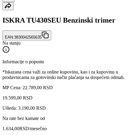
ISKRA TU430SEU Benzinski trimer
EAN:
3830042565635
Na stanju
Informacije o popustu
*Iskazana cena važi za online kupovinu, kao i za kupovinu u
prodavnicama za gotovinski način plaćanja sa dospećem odmah.
MP Cena: 22.789,00 RSD
19.599
,
00
RSD
Ušteda: 3.190,00 RSD
Na rate bez kamate od
1.634,00
RSD
/mesečno