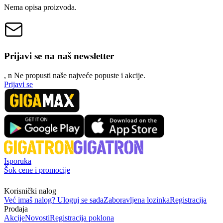
Nema opisa proizvoda.
Prijavi se na naš newsletter
, n
N
e propusti naše najveće popuste i akcije.
Prijavi se
Isporuka
Šok cene i promocije
Korisnički nalog
Već imaš nalog? Uloguj se sada
Zaboravljena lozinka
Registracija
Prodaja
Akcije
Novosti
Registracija poklona