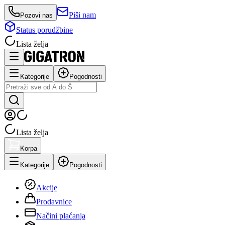
Piši nam
Pozovi nas
Status porudžbine
Lista želja
Kategorije
Pogodnosti
Lista želja
Korpa
Kategorije
Pogodnosti
Akcije
Prodavnice
Načini plaćanja