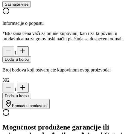
Saznajte više
Informacije o popustu
*Iskazana cena važi za online kupovinu, kao i za kupovinu u
prodavnicama za gotovinski način plaćanja sa dospećem odmah.
1
Dodaj u korpu
Broj bodova koji ostvarujete kupovinom ovog proizvoda:
392
1
Dodaj u korpu
Pronađi u prodavnici
Mogućnost produžene garancije ili