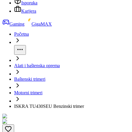
Isporuka
Karijera
Gaming
GigaMAX
Početna
Alati i baštenska oprema
Baštenski trimeri
Motorni trimeri
ISKRA TU430SEU Benzinski trimer