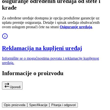
osiguranje određenih uređaja od štete i
krađe
Za određene uređaje dostupna je opcija produžene garancije uz
uplatu premije osiguranja. Detalje i spisak uređaja obuhvaćenih
ovom uslugom pronaći ćete na strani
Osiguranje uređaja
.
Reklamacija na kupljeni uređaj
Informišite se o mogućnostima povrata i reklamacije kupljenog
uređaja.
Informacije o proizvodu
Uporedi
Opis proizvoda
Specifikacije
Pitanja i odgovori