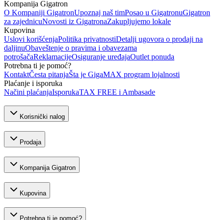
Kompanija Gigatron
O Kompaniji Gigatron
Upoznaj naš tim
Posao u Gigatronu
Gigatron
za zajednicu
Novosti iz Gigatrona
Zakupljujemo lokale
Kupovina
Uslovi korišćenja
Politika privatnosti
Detalji ugovora o prodaji na
daljinu
Obaveštenje o pravima i obavezama
potrošača
Reklamacije
Osiguranje uređaja
Outlet ponuda
Potrebna ti je pomoć?
Kontakt
Česta pitanja
Šta je GigaMAX program lojalnosti
Plaćanje i isporuka
Načini plaćanja
Isporuka
TAX FREE i Ambasade
Korisnički nalog
Prodaja
Kompanija Gigatron
Kupovina
Potrebna ti je pomoć?