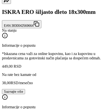
ISKRA ERO šiljasto dleto 18x300mm
EAN:
3830042569664
Na stanju
Informacije o popustu
*Iskazana cena važi za online kupovinu, kao i za kupovinu u
prodavnicama za gotovinski način plaćanja sa dospećem odmah.
449
,
00
RSD
Na rate bez kamate od
38,00
RSD
/mesečno
Saznajte više
Informacije o popustu