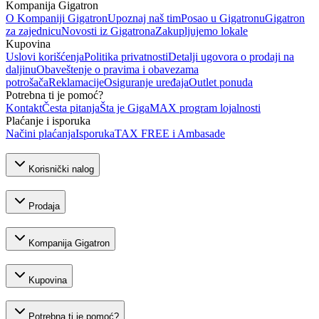
Kompanija Gigatron
O Kompaniji Gigatron
Upoznaj naš tim
Posao u Gigatronu
Gigatron
za zajednicu
Novosti iz Gigatrona
Zakupljujemo lokale
Kupovina
Uslovi korišćenja
Politika privatnosti
Detalji ugovora o prodaji na
daljinu
Obaveštenje o pravima i obavezama
potrošača
Reklamacije
Osiguranje uređaja
Outlet ponuda
Potrebna ti je pomoć?
Kontakt
Česta pitanja
Šta je GigaMAX program lojalnosti
Plaćanje i isporuka
Načini plaćanja
Isporuka
TAX FREE i Ambasade
Korisnički nalog
Prodaja
Kompanija Gigatron
Kupovina
Potrebna ti je pomoć?