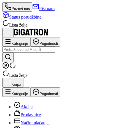
Piši nam
Pozovi nas
Status porudžbine
Lista želja
Kategorije
Pogodnosti
Lista želja
Korpa
Kategorije
Pogodnosti
Akcije
Prodavnice
Načini plaćanja