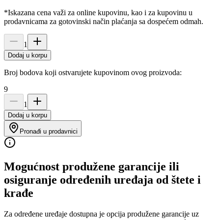
*Iskazana cena važi za online kupovinu, kao i za kupovinu u
prodavnicama za gotovinski način plaćanja sa dospećem odmah.
1
Dodaj u korpu
Broj bodova koji ostvarujete kupovinom ovog proizvoda:
9
1
Dodaj u korpu
Pronađi u prodavnici
Mogućnost produžene garancije ili
osiguranje određenih uređaja od štete i
krađe
Za određene uređaje dostupna je opcija produžene garancije uz