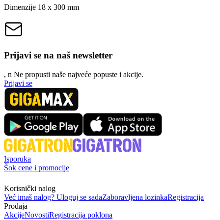
Dimenzije 18 x 300 mm
Prijavi se na naš newsletter
, n
N
e propusti naše najveće popuste i akcije.
Prijavi se
Isporuka
Šok cene i promocije
Korisnički nalog
Već imaš nalog? Uloguj se sada
Zaboravljena lozinka
Registracija
Prodaja
Akcije
Novosti
Registracija poklona