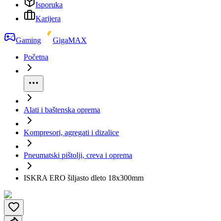
Isporuka
Karijera
Gaming
GigaMAX
Početna
Alati i baštenska oprema
Kompresori, agregati i dizalice
Pneumatski pištolji, creva i oprema
ISKRA ERO šiljasto dleto 18x300mm