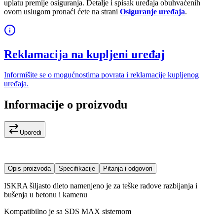
uplatu premije osiguranja. Detalje i spisak uređaja obuhvaćenih
ovom uslugom pronaći ćete na strani
Osiguranje uređaja
.
Reklamacija na kupljeni uređaj
Informišite se o mogućnostima povrata i reklamacije kupljenog
uređaja.
Informacije o proizvodu
Uporedi
Opis proizvoda
Specifikacije
Pitanja i odgovori
ISKRA šiljasto dleto namenjeno je za teške radove razbijanja i
bušenja u betonu i kamenu
Kompatibilno je sa SDS MAX sistemom