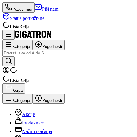
Piši nam
Pozovi nas
Status porudžbine
Lista želja
Kategorije
Pogodnosti
Lista želja
Korpa
Kategorije
Pogodnosti
Akcije
Prodavnice
Načini plaćanja