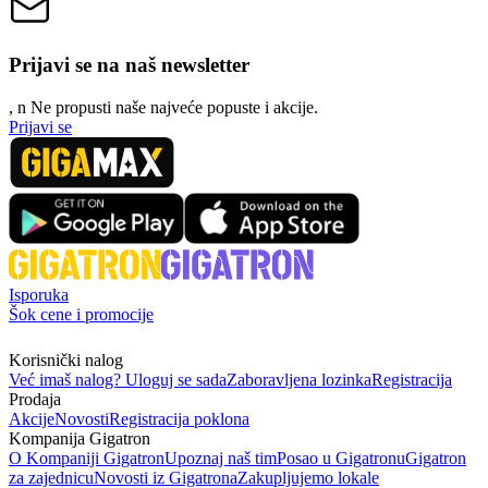
Prijavi se na naš newsletter
, n
N
e propusti naše najveće popuste i akcije.
Prijavi se
Isporuka
Šok cene i promocije
Korisnički nalog
Već imaš nalog? Uloguj se sada
Zaboravljena lozinka
Registracija
Prodaja
Akcije
Novosti
Registracija poklona
Kompanija Gigatron
O Kompaniji Gigatron
Upoznaj naš tim
Posao u Gigatronu
Gigatron
za zajednicu
Novosti iz Gigatrona
Zakupljujemo lokale