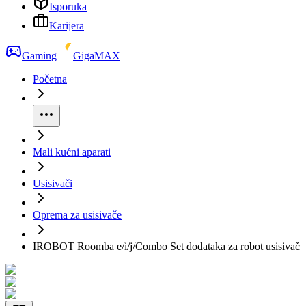
Isporuka
Karijera
Gaming
GigaMAX
Početna
Mali kućni aparati
Usisivači
Oprema za usisivače
IROBOT Roomba e/i/j/Combo Set dodataka za robot usisivač