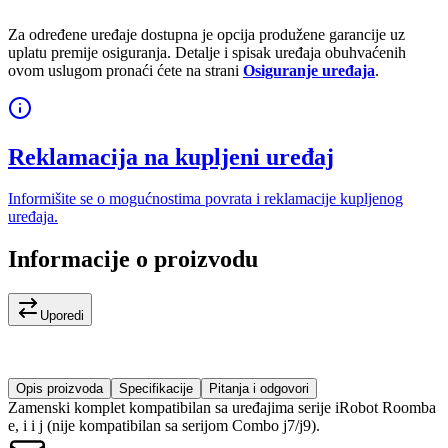
Za određene uređaje dostupna je opcija produžene garancije uz
uplatu premije osiguranja. Detalje i spisak uređaja obuhvaćenih
ovom uslugom pronaći ćete na strani
Osiguranje uređaja
.
Reklamacija na kupljeni uređaj
Informišite se o mogućnostima povrata i reklamacije kupljenog
uređaja.
Informacije o proizvodu
Uporedi
Opis proizvoda
Specifikacije
Pitanja i odgovori
Zamenski komplet kompatibilan sa uređajima serije iRobot Roomba
e, i i j (nije kompatibilan sa serijom Combo j7/j9).