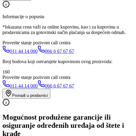
Informacije o popustu
*Iskazana cena važi za online kupovinu, kao i za kupovinu u
prodavnicama za gotovinski način plaćanja sa dospećem odmah.
Proverite stanje pozivom call centra
011 44 14 000
066 6 67 67 67
Broj bodova koji ostvarujete kupovinom ovog proizvoda:
160
Proverite stanje pozivom call centra
011 44 14 000
066 6 67 67 67
Pronađi u prodavnici
Mogućnost produžene garancije ili
osiguranje određenih uređaja od štete i
krađe