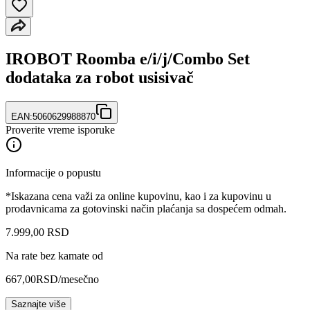
IROBOT Roomba e/i/j/Combo Set
dodataka za robot usisivač
EAN:
5060629988870
Proverite vreme isporuke
Informacije o popustu
*Iskazana cena važi za online kupovinu, kao i za kupovinu u
prodavnicama za gotovinski način plaćanja sa dospećem odmah.
7.999
,
00
RSD
Na rate bez kamate od
667,00
RSD
/mesečno
Saznajte više