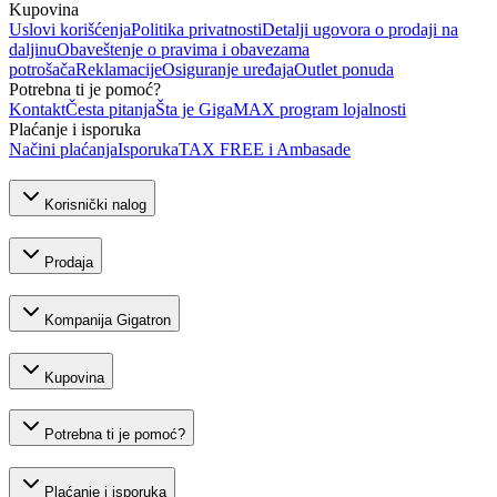
Kupovina
Uslovi korišćenja
Politika privatnosti
Detalji ugovora o prodaji na
daljinu
Obaveštenje o pravima i obavezama
potrošača
Reklamacije
Osiguranje uređaja
Outlet ponuda
Potrebna ti je pomoć?
Kontakt
Česta pitanja
Šta je GigaMAX program lojalnosti
Plaćanje i isporuka
Načini plaćanja
Isporuka
TAX FREE i Ambasade
Korisnički nalog
Prodaja
Kompanija Gigatron
Kupovina
Potrebna ti je pomoć?
Plaćanje i isporuka