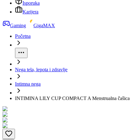
Isporuka
Karijera
Gaming
GigaMAX
Početna
Nega tela, lepota i zdravlje
Intimna nega
INTIMINA LILY CUP COMPACT A Menstrualna čašica