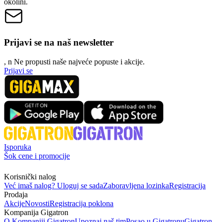
okolini.
Prijavi se na naš newsletter
, n
N
e propusti naše najveće popuste i akcije.
Prijavi se
Isporuka
Šok cene i promocije
Korisnički nalog
Već imaš nalog? Uloguj se sada
Zaboravljena lozinka
Registracija
Prodaja
Akcije
Novosti
Registracija poklona
Kompanija Gigatron
O Kompaniji Gigatron
Upoznaj naš tim
Posao u Gigatronu
Gigatron