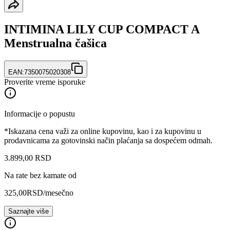
INTIMINA LILY CUP COMPACT A
Menstrualna čašica
EAN:
7350075020308
Proverite vreme isporuke
Informacije o popustu
*Iskazana cena važi za online kupovinu, kao i za kupovinu u
prodavnicama za gotovinski način plaćanja sa dospećem odmah.
3.899
,
00
RSD
Na rate bez kamate od
325,00
RSD
/mesečno
Saznajte više