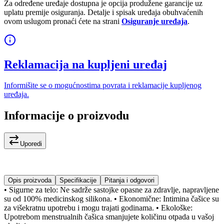
Za određene uređaje dostupna je opcija produžene garancije uz
uplatu premije osiguranja. Detalje i spisak uređaja obuhvaćenih
ovom uslugom pronaći ćete na strani
Osiguranje uređaja
.
Reklamacija na kupljeni uređaj
Informišite se o mogućnostima povrata i reklamacije kupljenog
uređaja.
Informacije o proizvodu
Uporedi
Opis proizvoda
Specifikacije
Pitanja i odgovori
• Sigurne za telo: Ne sadrže sastojke opasne za zdravlje, napravljene
su od 100% medicinskog silikona. • Ekonomične: Intimina čašice su
za višekratnu upotrebu i mogu trajati godinama. • Ekološke:
Upotrebom menstrualnih čašica smanjujete količinu otpada u vašoj