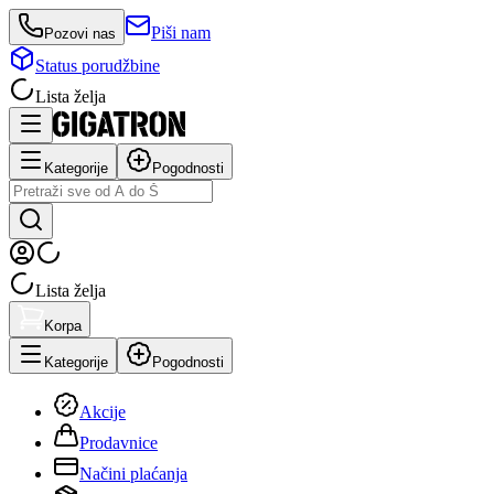
Piši nam
Pozovi nas
Status porudžbine
Lista želja
Kategorije
Pogodnosti
Lista želja
Korpa
Kategorije
Pogodnosti
Akcije
Prodavnice
Načini plaćanja