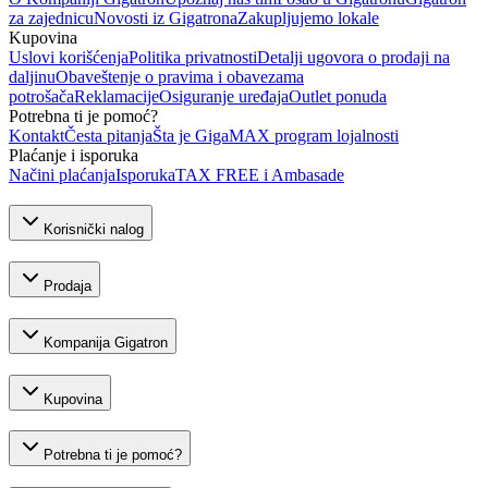
za zajednicu
Novosti iz Gigatrona
Zakupljujemo lokale
Kupovina
Uslovi korišćenja
Politika privatnosti
Detalji ugovora o prodaji na
daljinu
Obaveštenje o pravima i obavezama
potrošača
Reklamacije
Osiguranje uređaja
Outlet ponuda
Potrebna ti je pomoć?
Kontakt
Česta pitanja
Šta je GigaMAX program lojalnosti
Plaćanje i isporuka
Načini plaćanja
Isporuka
TAX FREE i Ambasade
Korisnički nalog
Prodaja
Kompanija Gigatron
Kupovina
Potrebna ti je pomoć?