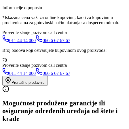
Informacije o popustu
*Iskazana cena važi za online kupovinu, kao i za kupovinu u
prodavnicama za gotovinski način plaćanja sa dospećem odmah.
Proverite stanje pozivom call centra
011 44 14 000
066 6 67 67 67
Broj bodova koji ostvarujete kupovinom ovog proizvoda:
78
Proverite stanje pozivom call centra
011 44 14 000
066 6 67 67 67
Pronađi u prodavnici
Mogućnost produžene garancije ili
osiguranje određenih uređaja od štete i
krađe