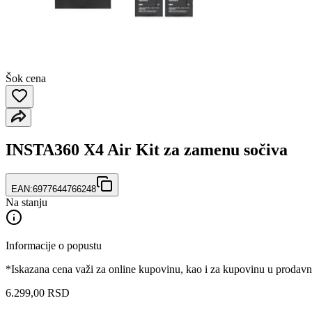
Šok cena
INSTA360 X4 Air Kit za zamenu sočiva
EAN:
6977644766248
Na stanju
Informacije o popustu
*Iskazana cena važi za online kupovinu, kao i za kupovinu u prodav
6.299
,
00
RSD