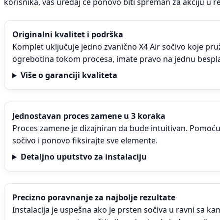
korisnika, vaš uređaj će ponovo biti spreman za akciju u r
Originalni kvalitet i podrška
Komplet uključuje jedno zvanično X4 Air sočivo koje pru
ogrebotina tokom procesa, imate pravo na jednu bespl
Više o garanciji kvaliteta
Jednostavan proces zamene u 3 koraka
Proces zamene je dizajniran da bude intuitivan. Pomoću
sočivo i ponovo fiksirajte sve elemente.
Detaljno uputstvo za instalaciju
Precizno poravnanje za najbolje rezultate
Instalacija je uspešna ako je prsten sočiva u ravni sa