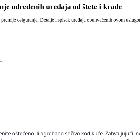
nje određenih uređaja od štete i krađe
 premije osiguranja. Detalje i spisak uređaja obuhvaćenih ovom uslugom
a.
ite oštećeno ili ogrebano sočivo kod kuće. Zahvaljujući 