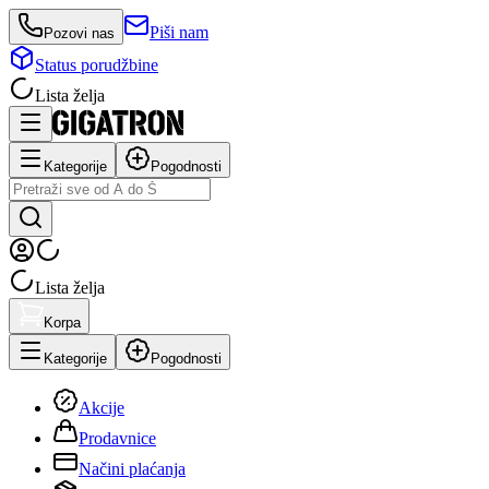
Piši nam
Pozovi nas
Status porudžbine
Lista želja
Kategorije
Pogodnosti
Lista želja
Korpa
Kategorije
Pogodnosti
Akcije
Prodavnice
Načini plaćanja