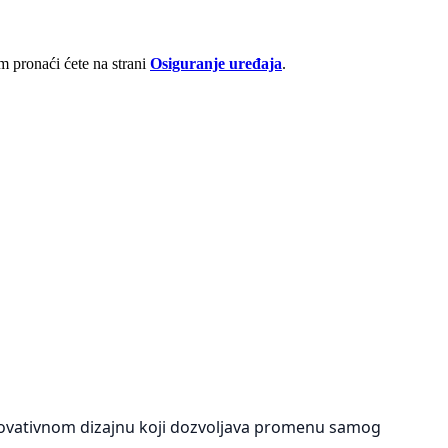
 pronaći ćete na strani
Osiguranje uređaja
.
inovativnom dizajnu koji dozvoljava promenu samog