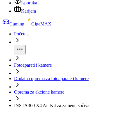
Isporuka
Karijera
Gaming
GigaMAX
Početna
Fotoaparati i kamere
Dodatna oprema za fotoaparate i kamere
Oprema za akcione kamere
INSTA360 X4 Air Kit za zamenu sočiva