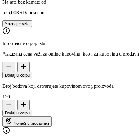
Na rate bez kamate od
525,00
RSD
/mesečno
Saznajte više
Informacije o popustu
*Iskazana cena važi za online kupovinu, kao i za kupovinu u prodav
1
Dodaj u korpu
Broj bodova koji ostvarujete kupovinom ovog proizvoda:
126
1
Dodaj u korpu
Pronađi u prodavnici