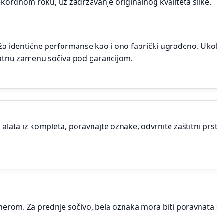
ekordnom roku, uz zadržavanje originalnog kvaliteta slike.
ža identične performanse kao i ono fabrički ugrađeno. Ukol
atnu zamenu sočiva pod garancijom.
 alata iz kompleta, poravnajte oznake, odvrnite zaštitni p
 kamerom. Za prednje sočivo, bela oznaka mora biti poravnat