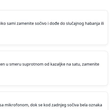
iko sami zamenite sočivo i dođe do slučajnog habanja ili
rsten u smeru suprotnom od kazaljke na satu, zamenite
a sa mikrofonom, dok se kod zadnjeg sočiva bela oznaka