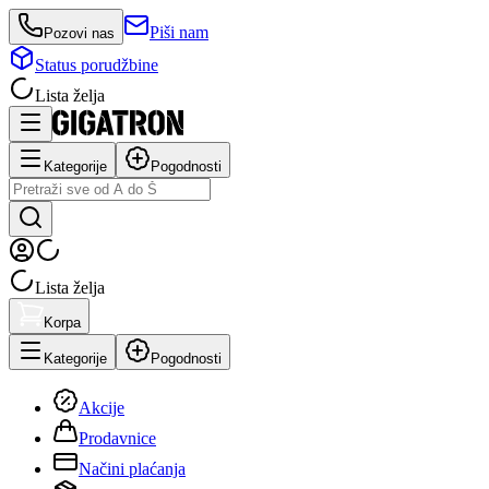
Piši nam
Pozovi nas
Status porudžbine
Lista želja
Kategorije
Pogodnosti
Lista želja
Korpa
Kategorije
Pogodnosti
Akcije
Prodavnice
Načini plaćanja