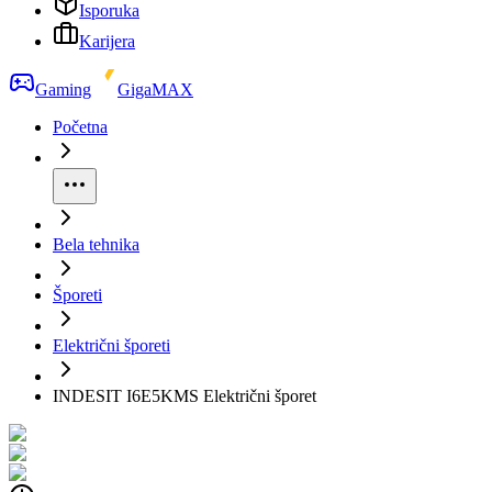
Isporuka
Karijera
Gaming
GigaMAX
Početna
Bela tehnika
Šporeti
Električni šporeti
INDESIT I6E5KMS Električni šporet