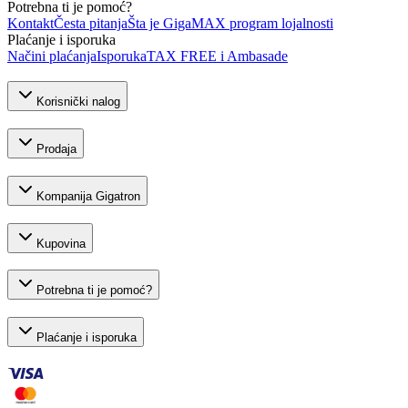
Potrebna ti je pomoć?
Kontakt
Česta pitanja
Šta je GigaMAX program lojalnosti
Plaćanje i isporuka
Načini plaćanja
Isporuka
TAX FREE i Ambasade
Korisnički nalog
Prodaja
Kompanija Gigatron
Kupovina
Potrebna ti je pomoć?
Plaćanje i isporuka