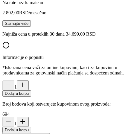
Na rate bez kamate od
2.892,00
RSD
/mesečno
Saznajte više
Najniža cena u proteklih 30 dana 34.699,00 RSD
Informacije o popustu
*Iskazana cena važi za online kupovinu, kao i za kupovinu u
prodavnicama za gotovinski način plaćanja sa dospećem odmah.
1
Dodaj u korpu
Broj bodova koji ostvarujete kupovinom ovog proizvoda:
694
1
Dodaj u korpu