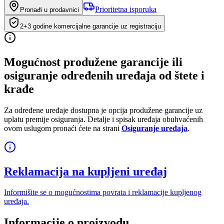
Prioritetna isporuka
Pronađi u prodavnici
2+3 godine komercijalne garancije uz registraciju
Mogućnost produžene garancije ili
osiguranje određenih uređaja od štete i
krađe
Za određene uređaje dostupna je opcija produžene garancije uz
uplatu premije osiguranja. Detalje i spisak uređaja obuhvaćenih
ovom uslugom pronaći ćete na strani
Osiguranje uređaja
.
Reklamacija na kupljeni uređaj
Informišite se o mogućnostima povrata i reklamacije kupljenog
uređaja.
Informacije o proizvodu