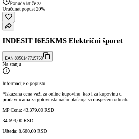
Ponuda ističe za
Uračunat popust 20%
INDESIT I6E5KMS Električni šporet
EAN:
8050147715758
Na stanju
Informacije o popustu
*Iskazana cena važi za online kupovinu, kao i za kupovinu u
prodavnicama za gotovinski način plaćanja sa dospećem odmah.
MP Cena: 43.379,00 RSD
34.699
,
00
RSD
Ušteda: 8.680,00 RSD