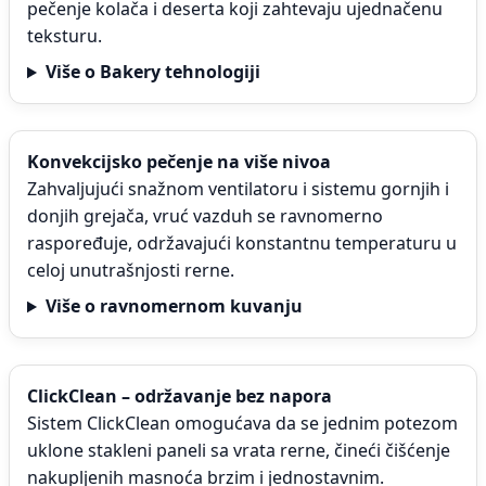
pečenje kolača i deserta koji zahtevaju ujednačenu
teksturu.
Više o Bakery tehnologiji
Konvekcijsko pečenje na više nivoa
Zahvaljujući snažnom ventilatoru i sistemu gornjih i
donjih grejača, vruć vazduh se ravnomerno
raspoređuje, održavajući konstantnu temperaturu u
celoj unutrašnjosti rerne.
Više o ravnomernom kuvanju
ClickClean – održavanje bez napora
Sistem ClickClean omogućava da se jednim potezom
uklone stakleni paneli sa vrata rerne, čineći čišćenje
nakupljenih masnoća brzim i jednostavnim.