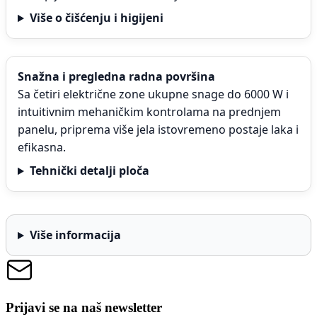
Više o čišćenju i higijeni
Snažna i pregledna radna površina
Sa četiri električne zone ukupne snage do 6000 W i
intuitivnim mehaničkim kontrolama na prednjem
panelu, priprema više jela istovremeno postaje laka i
efikasna.
Tehnički detalji ploča
Više informacija
Prijavi se na naš newsletter