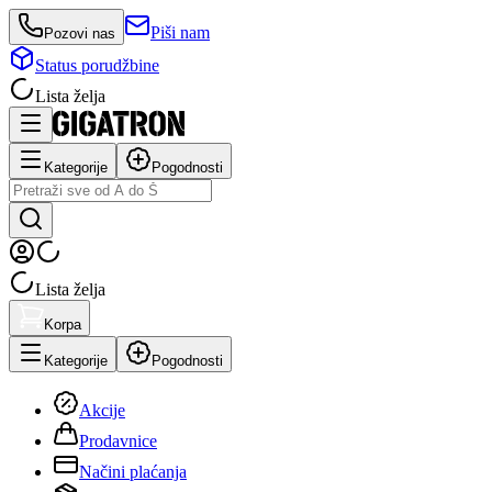
Piši nam
Pozovi nas
Status porudžbine
Lista želja
Kategorije
Pogodnosti
Lista želja
Korpa
Kategorije
Pogodnosti
Akcije
Prodavnice
Načini plaćanja