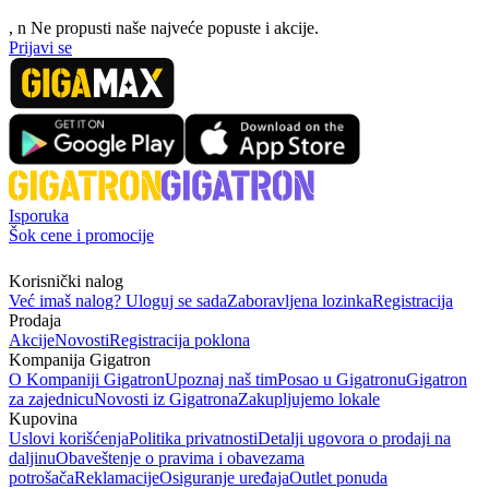
, n
N
e propusti naše najveće popuste i akcije.
Prijavi se
Isporuka
Šok cene i promocije
Korisnički nalog
Već imaš nalog? Uloguj se sada
Zaboravljena lozinka
Registracija
Prodaja
Akcije
Novosti
Registracija poklona
Kompanija Gigatron
O Kompaniji Gigatron
Upoznaj naš tim
Posao u Gigatronu
Gigatron
za zajednicu
Novosti iz Gigatrona
Zakupljujemo lokale
Kupovina
Uslovi korišćenja
Politika privatnosti
Detalji ugovora o prodaji na
daljinu
Obaveštenje o pravima i obavezama
potrošača
Reklamacije
Osiguranje uređaja
Outlet ponuda