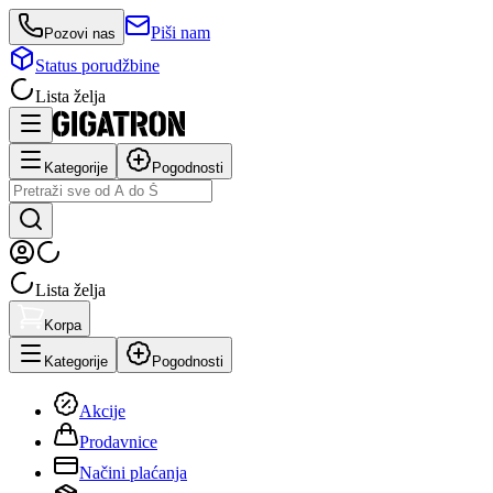
Piši nam
Pozovi nas
Status porudžbine
Lista želja
Kategorije
Pogodnosti
Lista želja
Korpa
Kategorije
Pogodnosti
Akcije
Prodavnice
Načini plaćanja