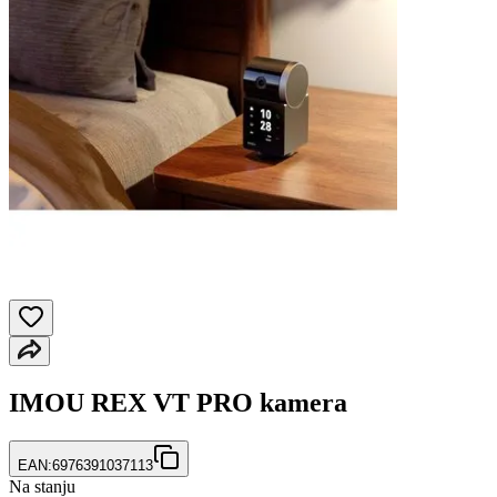
IMOU REX VT PRO kamera
EAN:
6976391037113
Na stanju