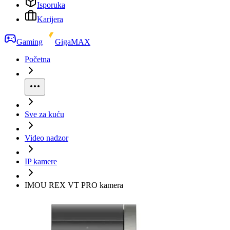
Isporuka
Karijera
Gaming
GigaMAX
Početna
Sve za kuću
Video nadzor
IP kamere
IMOU REX VT PRO kamera