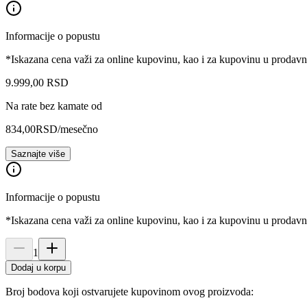
Informacije o popustu
*Iskazana cena važi za online kupovinu, kao i za kupovinu u prodav
9.999
,
00
RSD
Na rate bez kamate od
834,00
RSD
/mesečno
Saznajte više
Informacije o popustu
*Iskazana cena važi za online kupovinu, kao i za kupovinu u prodav
1
Dodaj u korpu
Broj bodova koji ostvarujete kupovinom ovog proizvoda: