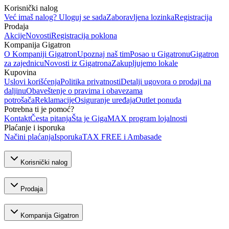
Korisnički nalog
Već imaš nalog? Uloguj se sada
Zaboravljena lozinka
Registracija
Prodaja
Akcije
Novosti
Registracija poklona
Kompanija Gigatron
O Kompaniji Gigatron
Upoznaj naš tim
Posao u Gigatronu
Gigatron
za zajednicu
Novosti iz Gigatrona
Zakupljujemo lokale
Kupovina
Uslovi korišćenja
Politika privatnosti
Detalji ugovora o prodaji na
daljinu
Obaveštenje o pravima i obavezama
potrošača
Reklamacije
Osiguranje uređaja
Outlet ponuda
Potrebna ti je pomoć?
Kontakt
Česta pitanja
Šta je GigaMAX program lojalnosti
Plaćanje i isporuka
Načini plaćanja
Isporuka
TAX FREE i Ambasade
Korisnički nalog
Prodaja
Kompanija Gigatron