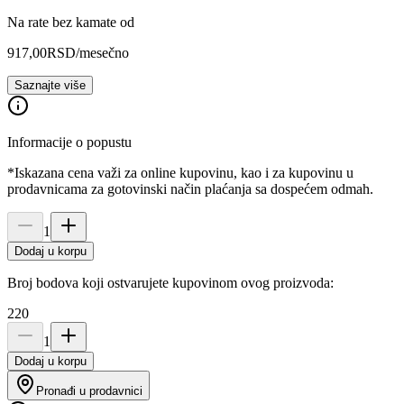
Na rate bez kamate od
917,00
RSD
/mesečno
Saznajte više
Informacije o popustu
*Iskazana cena važi za online kupovinu, kao i za kupovinu u
prodavnicama za gotovinski način plaćanja sa dospećem odmah.
1
Dodaj u korpu
Broj bodova koji ostvarujete kupovinom ovog proizvoda:
220
1
Dodaj u korpu
Pronađi u prodavnici