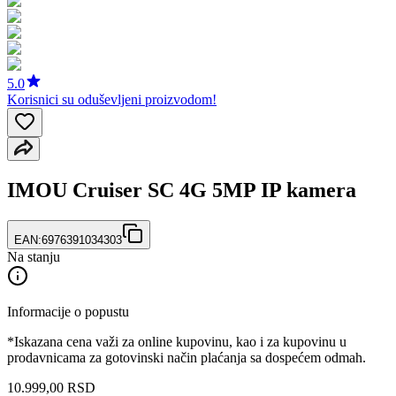
5.0
Korisnici su oduševljeni proizvodom!
IMOU Cruiser SC 4G 5MP IP kamera
EAN:
6976391034303
Na stanju
Informacije o popustu
*Iskazana cena važi za online kupovinu, kao i za kupovinu u
prodavnicama za gotovinski način plaćanja sa dospećem odmah.
10.999
,
00
RSD