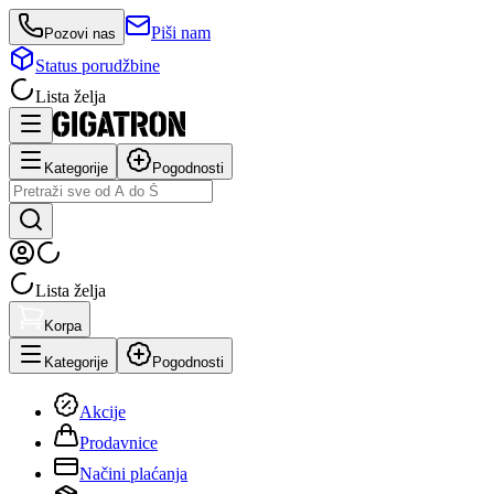
Piši nam
Pozovi nas
Status porudžbine
Lista želja
Kategorije
Pogodnosti
Lista želja
Korpa
Kategorije
Pogodnosti
Akcije
Prodavnice
Načini plaćanja