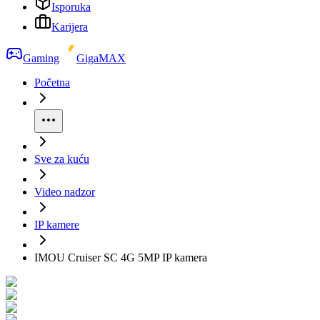
Isporuka
Karijera
Gaming
GigaMAX
Početna
Sve za kuću
Video nadzor
IP kamere
IMOU Cruiser SC 4G 5MP IP kamera