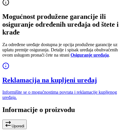
Mogućnost produžene garancije ili
osiguranje određenih uređaja od štete i
krađe
Za određene uređaje dostupna je opcija produžene garancije uz
uplatu premije osiguranja. Detalje i spisak uređaja obuhvaćenih
ovom uslugom pronaći ćete na strani
Osiguranje uređaja
.
Reklamacija na kupljeni uređaj
Informišite se o mogućnostima povrata i reklamacije kupljenog
uređaja.
Informacije o proizvodu
Uporedi