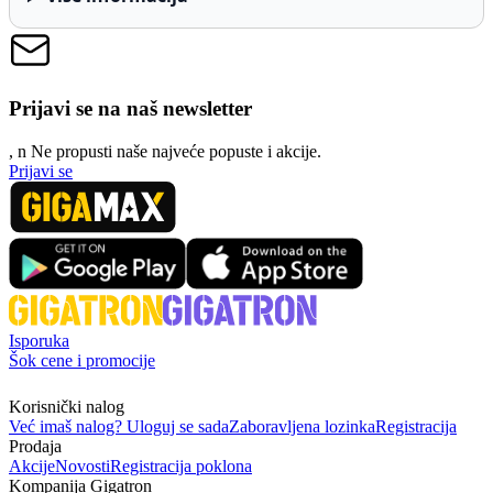
Prijavi se na naš newsletter
, n
N
e propusti naše najveće popuste i akcije.
Prijavi se
Isporuka
Šok cene i promocije
Korisnički nalog
Već imaš nalog? Uloguj se sada
Zaboravljena lozinka
Registracija
Prodaja
Akcije
Novosti
Registracija poklona
Kompanija Gigatron