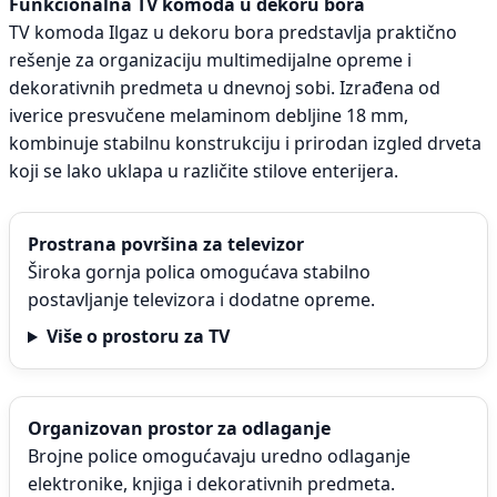
Funkcionalna TV komoda u dekoru bora
TV komoda Ilgaz u dekoru bora predstavlja praktično
rešenje za organizaciju multimedijalne opreme i
dekorativnih predmeta u dnevnoj sobi. Izrađena od
iverice presvučene melaminom debljine 18 mm,
kombinuje stabilnu konstrukciju i prirodan izgled drveta
koji se lako uklapa u različite stilove enterijera.
Prostrana površina za televizor
Široka gornja polica omogućava stabilno
postavljanje televizora i dodatne opreme.
Više o prostoru za TV
Organizovan prostor za odlaganje
Brojne police omogućavaju uredno odlaganje
elektronike, knjiga i dekorativnih predmeta.