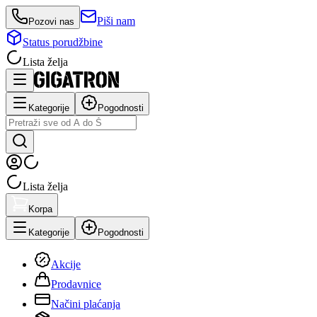
Piši nam
Pozovi nas
Status porudžbine
Lista želja
Kategorije
Pogodnosti
Lista želja
Korpa
Kategorije
Pogodnosti
Akcije
Prodavnice
Načini plaćanja