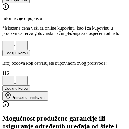
Saznajte više
Informacije o popustu
*Iskazana cena važi za online kupovinu, kao i za kupovinu u
prodavnicama za gotovinski način plaćanja sa dospećem odmah.
1
Dodaj u korpu
Broj bodova koji ostvarujete kupovinom ovog proizvoda:
116
1
Dodaj u korpu
Pronađi u prodavnici
Mogućnost produžene garancije ili
osiguranje određenih uređaja od štete i