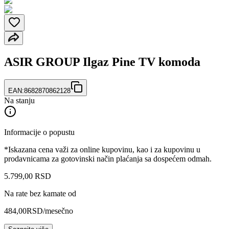
ASIR GROUP Ilgaz Pine TV komoda
EAN:
8682870862128
Na stanju
Informacije o popustu
*Iskazana cena važi za online kupovinu, kao i za kupovinu u
prodavnicama za gotovinski način plaćanja sa dospećem odmah.
5.799
,
00
RSD
Na rate bez kamate od
484,00
RSD
/mesečno