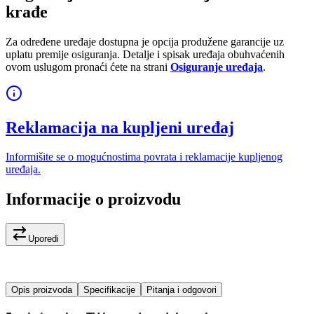
krađe
Za određene uređaje dostupna je opcija produžene garancije uz
uplatu premije osiguranja. Detalje i spisak uređaja obuhvaćenih
ovom uslugom pronaći ćete na strani
Osiguranje uređaja
.
Reklamacija na kupljeni uređaj
Informišite se o mogućnostima povrata i reklamacije kupljenog
uređaja.
Informacije o proizvodu
Uporedi
Opis proizvoda
Specifikacije
Pitanja i odgovori