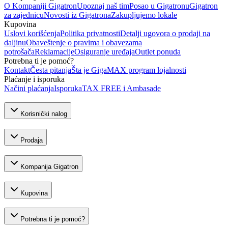
O Kompaniji Gigatron
Upoznaj naš tim
Posao u Gigatronu
Gigatron
za zajednicu
Novosti iz Gigatrona
Zakupljujemo lokale
Kupovina
Uslovi korišćenja
Politika privatnosti
Detalji ugovora o prodaji na
daljinu
Obaveštenje o pravima i obavezama
potrošača
Reklamacije
Osiguranje uređaja
Outlet ponuda
Potrebna ti je pomoć?
Kontakt
Česta pitanja
Šta je GigaMAX program lojalnosti
Plaćanje i isporuka
Načini plaćanja
Isporuka
TAX FREE i Ambasade
Korisnički nalog
Prodaja
Kompanija Gigatron
Kupovina
Potrebna ti je pomoć?