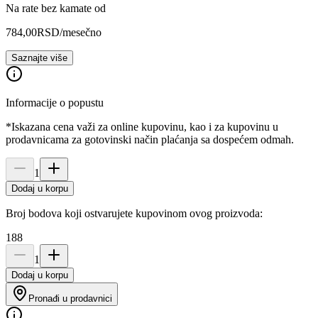
Na rate bez kamate od
784,00
RSD
/mesečno
Saznajte više
Informacije o popustu
*Iskazana cena važi za online kupovinu, kao i za kupovinu u
prodavnicama za gotovinski način plaćanja sa dospećem odmah.
1
Dodaj u korpu
Broj bodova koji ostvarujete kupovinom ovog proizvoda:
188
1
Dodaj u korpu
Pronađi u prodavnici