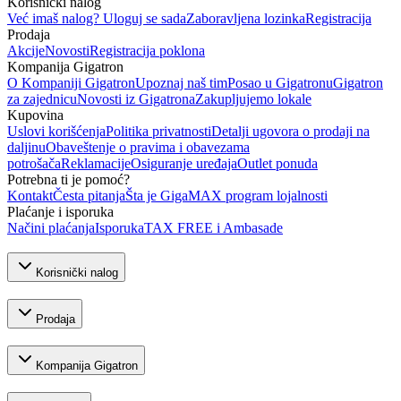
Korisnički nalog
Već imaš nalog? Uloguj se sada
Zaboravljena lozinka
Registracija
Prodaja
Akcije
Novosti
Registracija poklona
Kompanija Gigatron
O Kompaniji Gigatron
Upoznaj naš tim
Posao u Gigatronu
Gigatron
za zajednicu
Novosti iz Gigatrona
Zakupljujemo lokale
Kupovina
Uslovi korišćenja
Politika privatnosti
Detalji ugovora o prodaji na
daljinu
Obaveštenje o pravima i obavezama
potrošača
Reklamacije
Osiguranje uređaja
Outlet ponuda
Potrebna ti je pomoć?
Kontakt
Česta pitanja
Šta je GigaMAX program lojalnosti
Plaćanje i isporuka
Načini plaćanja
Isporuka
TAX FREE i Ambasade
Korisnički nalog
Prodaja
Kompanija Gigatron