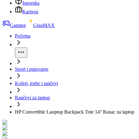
Isporuka
Karijera
Gaming
GigaMAX
Početna
Sport i putovanje
Koferi, torbe i rančevi
Rančevi za laptop
HP Convertible Laoptop Backpack Tote 14'' Ranac za laptop