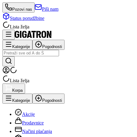
Piši nam
Pozovi nas
Status porudžbine
Lista želja
Kategorije
Pogodnosti
Lista želja
Korpa
Kategorije
Pogodnosti
Akcije
Prodavnice
Načini plaćanja