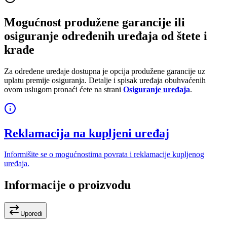
Mogućnost produžene garancije ili
osiguranje određenih uređaja od štete i
krađe
Za određene uređaje dostupna je opcija produžene garancije uz
uplatu premije osiguranja. Detalje i spisak uređaja obuhvaćenih
ovom uslugom pronaći ćete na strani
Osiguranje uređaja
.
Reklamacija na kupljeni uređaj
Informišite se o mogućnostima povrata i reklamacije kupljenog
uređaja.
Informacije o proizvodu
Uporedi