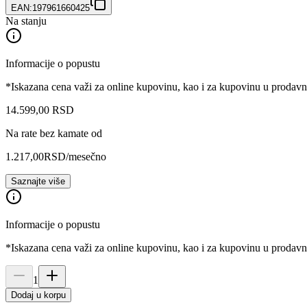
EAN:
197961660425
Na stanju
Informacije o popustu
*Iskazana cena važi za online kupovinu, kao i za kupovinu u prodav
14.599
,
00
RSD
Na rate bez kamate od
1.217,00
RSD
/mesečno
Saznajte više
Informacije o popustu
*Iskazana cena važi za online kupovinu, kao i za kupovinu u prodav
1
Dodaj u korpu