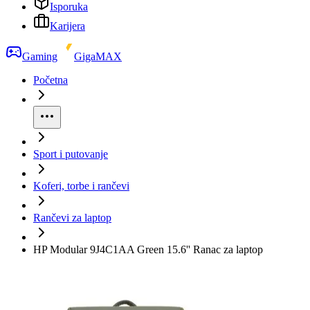
Isporuka
Karijera
Gaming
GigaMAX
Početna
Sport i putovanje
Koferi, torbe i rančevi
Rančevi za laptop
HP Modular 9J4C1AA Green 15.6'' Ranac za laptop