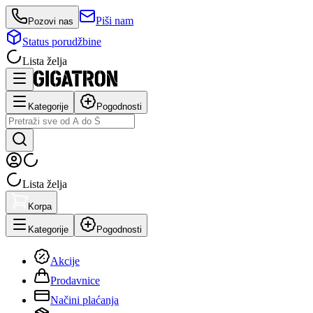
Piši nam
Pozovi nas
Status porudžbine
Lista želja
Kategorije
Pogodnosti
Lista želja
Korpa
Kategorije
Pogodnosti
Akcije
Prodavnice
Načini plaćanja