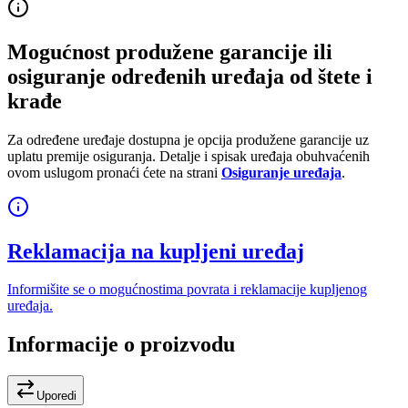
Mogućnost produžene garancije ili
osiguranje određenih uređaja od štete i
krađe
Za određene uređaje dostupna je opcija produžene garancije uz
uplatu premije osiguranja. Detalje i spisak uređaja obuhvaćenih
ovom uslugom pronaći ćete na strani
Osiguranje uređaja
.
Reklamacija na kupljeni uređaj
Informišite se o mogućnostima povrata i reklamacije kupljenog
uređaja.
Informacije o proizvodu
Uporedi