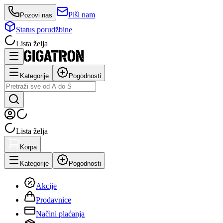
Piši nam
Pozovi nas
Status porudžbine
Lista želja
Kategorije
Pogodnosti
Lista želja
Korpa
Kategorije
Pogodnosti
Akcije
Prodavnice
Načini plaćanja