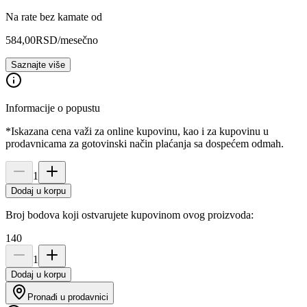
Na rate bez kamate od
584,00
RSD
/mesečno
Saznajte više
Informacije o popustu
*Iskazana cena važi za online kupovinu, kao i za kupovinu u
prodavnicama za gotovinski način plaćanja sa dospećem odmah.
1
Dodaj u korpu
Broj bodova koji ostvarujete kupovinom ovog proizvoda:
140
1
Dodaj u korpu
Pronađi u prodavnici