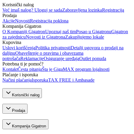
Korisnički nalog
Već imaš nalog? Uloguj se sada
Zaboravljena lozinka
Registracija
Prodaja
Akcije
Novosti
Registracija poklona
Kompanija Gigatron
O Kompaniji Gigatron
Upoznaj naš tim
Posao u Gigatronu
Gigatron
za zajednicu
Novosti iz Gigatrona
Zakupljujemo lokale
Kupovina
Uslovi korišćenja
Politika privatnosti
Detalji ugovora o prodaji na
daljinu
Obaveštenje o pravima i obavezama
potrošača
Reklamacije
Osiguranje uređaja
Outlet ponuda
Potrebna ti je pomoć?
Kontakt
Česta pitanja
Šta je GigaMAX program lojalnosti
Plaćanje i isporuka
Načini plaćanja
Isporuka
TAX FREE i Ambasade
Korisnički nalog
Prodaja
Kompanija Gigatron