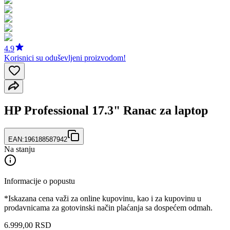
4.9
Korisnici su oduševljeni proizvodom!
HP Professional 17.3" Ranac za laptop
EAN:
196188587942
Na stanju
Informacije o popustu
*Iskazana cena važi za online kupovinu, kao i za kupovinu u
prodavnicama za gotovinski način plaćanja sa dospećem odmah.
6.999
,
00
RSD