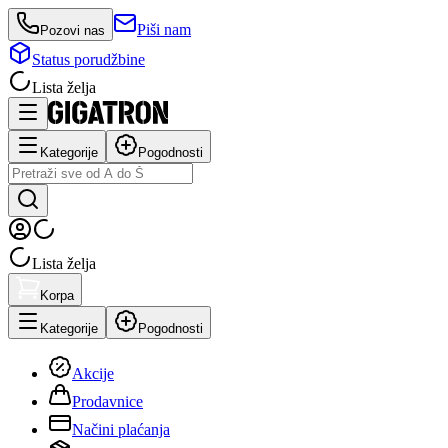
Piši nam
Pozovi nas
Status porudžbine
Lista želja
Kategorije
Pogodnosti
Lista želja
Korpa
Kategorije
Pogodnosti
Akcije
Prodavnice
Načini plaćanja