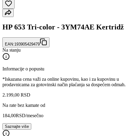
HP 653 Tri-color - 3YM74AE Kertridž
EAN:
193905429479
Na stanju
Informacije o popustu
*Iskazana cena važi za online kupovinu, kao i za kupovinu u
prodavnicama za gotovinski način plaćanja sa dospećem odmah.
2.199
,
00
RSD
Na rate bez kamate od
184,00
RSD
/mesečno
Saznajte više