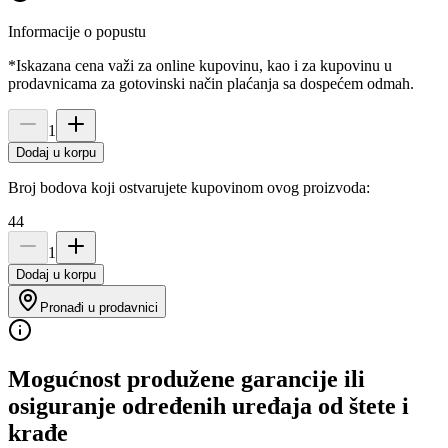
Informacije o popustu
*Iskazana cena važi za online kupovinu, kao i za kupovinu u
prodavnicama za gotovinski način plaćanja sa dospećem odmah.
1
Dodaj u korpu
Broj bodova koji ostvarujete kupovinom ovog proizvoda:
44
1
Dodaj u korpu
Pronađi u prodavnici
Mogućnost produžene garancije ili
osiguranje određenih uređaja od štete i
krađe