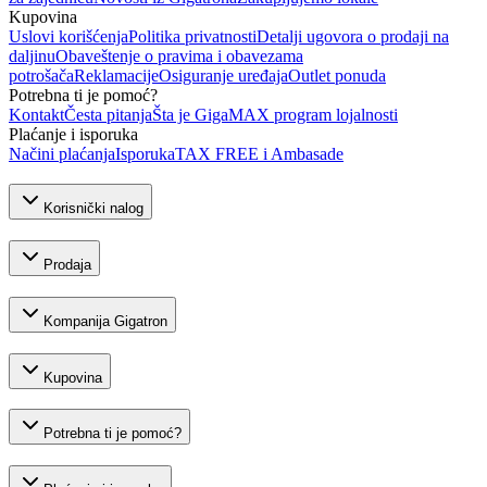
Kupovina
Uslovi korišćenja
Politika privatnosti
Detalji ugovora o prodaji na
daljinu
Obaveštenje o pravima i obavezama
potrošača
Reklamacije
Osiguranje uređaja
Outlet ponuda
Potrebna ti je pomoć?
Kontakt
Česta pitanja
Šta je GigaMAX program lojalnosti
Plaćanje i isporuka
Načini plaćanja
Isporuka
TAX FREE i Ambasade
Korisnički nalog
Prodaja
Kompanija Gigatron
Kupovina
Potrebna ti je pomoć?