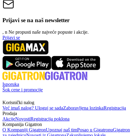
Prijavi se na naš newsletter
, n
N
e propusti naše najveće popuste i akcije.
Prijavi se
Isporuka
Šok cene i promocije
Korisnički nalog
Već imaš nalog? Uloguj se sada
Zaboravljena lozinka
Registracija
Prodaja
Akcije
Novosti
Registracija poklona
Kompanija Gigatron
O Kompaniji Gigatron
Upoznaj naš tim
Posao u Gigatronu
Gigatron
za zajednicu
Novosti iz Gigatrona
Zakupljujemo lokale