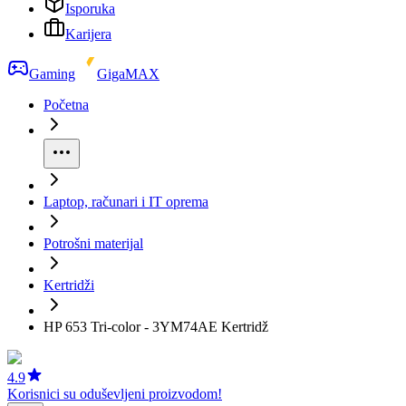
Isporuka
Karijera
Gaming
GigaMAX
Početna
Laptop, računari i IT oprema
Potrošni materijal
Kertridži
HP 653 Tri-color - 3YM74AE Kertridž
4.9
Korisnici su oduševljeni proizvodom!