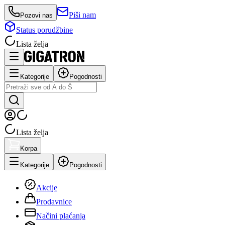
Piši nam
Pozovi nas
Status porudžbine
Lista želja
Kategorije
Pogodnosti
Lista želja
Korpa
Kategorije
Pogodnosti
Akcije
Prodavnice
Načini plaćanja