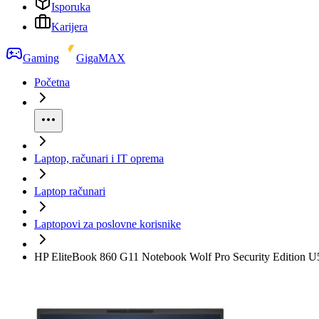
Isporuka
Karijera
Gaming
GigaMAX
Početna
Laptop, računari i IT oprema
Laptop računari
Laptopovi za poslovne korisnike
HP EliteBook 860 G11 Notebook Wolf Pro Security Edition 