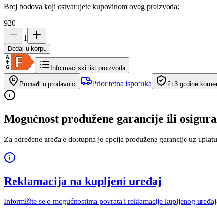
Broj bodova koji ostvarujete kupovinom ovog proizvoda:
920
1
Dodaj u korpu
Informacijski list proizvoda
Prioritetna isporuka
Pronađi u prodavnici
2+3 godine komerc
Mogućnost produžene garancije ili osigura
Za određene uređaje dostupna je opcija produžene garancije uz uplatu
Reklamacija na kupljeni uređaj
Informišite se o mogućnostima povrata i reklamacije kupljenog uređaj