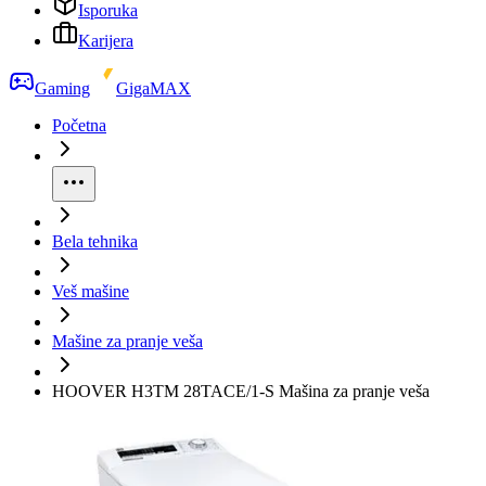
Isporuka
Karijera
Gaming
GigaMAX
Početna
Bela tehnika
Veš mašine
Mašine za pranje veša
HOOVER H3TM 28TACE/1-S Mašina za pranje veša