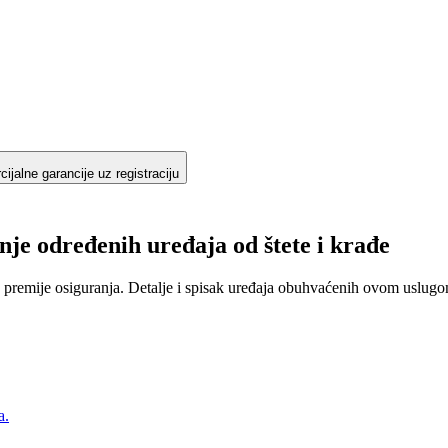
ijalne garancije uz registraciju
nje određenih uređaja od štete i krađe
 premije osiguranja. Detalje i spisak uređaja obuhvaćenih ovom uslugom
a.