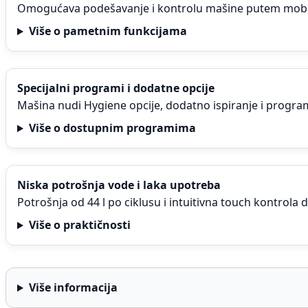
Omogućava podešavanje i kontrolu mašine putem mobiln
Više o pametnim funkcijama
Specijalni programi i dodatne opcije
Mašina nudi Hygiene opcije, dodatno ispiranje i progra
Više o dostupnim programima
Niska potrošnja vode i laka upotreba
Potrošnja od 44 l po ciklusu i intuitivna touch kontrola
Više o praktičnosti
Više informacija