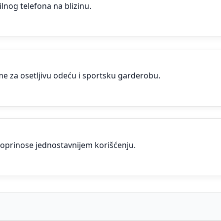
og telefona na blizinu.
me za osetljivu odeću i sportsku garderobu.
 doprinose jednostavnijem korišćenju.