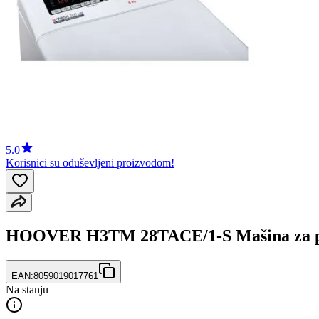
5.0
Korisnici su oduševljeni proizvodom!
HOOVER H3TM 28TACE/1-S Mašina za pr
EAN:
8059019017761
Na stanju