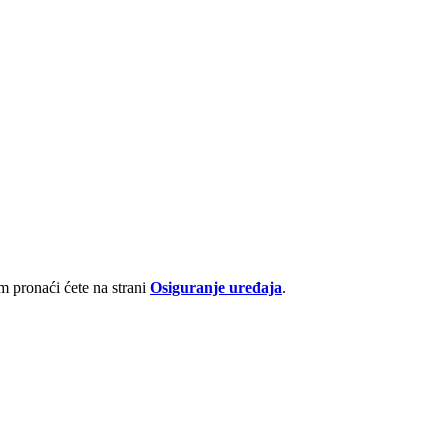
 pronaći ćete na strani
Osiguranje uređaja
.