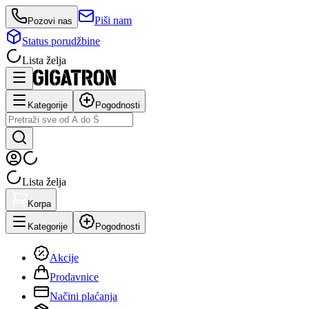
Piši nam
Pozovi nas
Status porudžbine
Lista želja
Kategorije
Pogodnosti
Lista želja
Korpa
Kategorije
Pogodnosti
Akcije
Prodavnice
Načini plaćanja