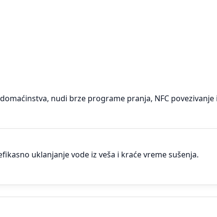
domaćinstva, nudi brze programe pranja, NFC povezivanje i s
efikasno uklanjanje vode iz veša i kraće vreme sušenja.