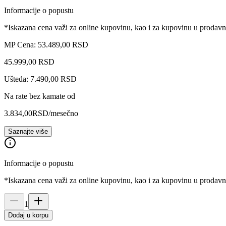
Informacije o popustu
*Iskazana cena važi za online kupovinu, kao i za kupovinu u prodav
MP Cena: 53.489,00 RSD
45.999
,
00
RSD
Ušteda: 7.490,00 RSD
Na rate bez kamate od
3.834,00
RSD
/mesečno
Saznajte više
Informacije o popustu
*Iskazana cena važi za online kupovinu, kao i za kupovinu u prodav
1
Dodaj u korpu