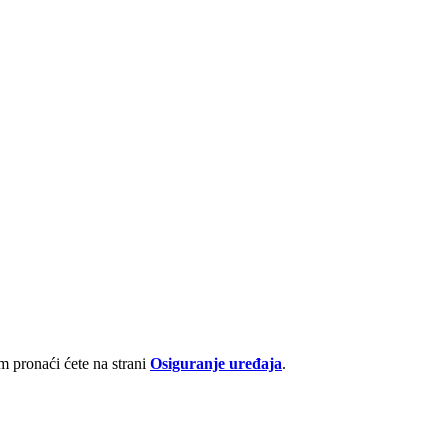
 pronaći ćete na strani
Osiguranje uređaja
.