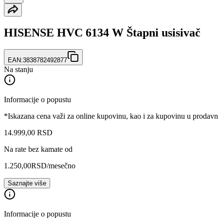
HISENSE HVC 6134 W Štapni usisivač
EAN:
3838782492877
Na stanju
Informacije o popustu
*Iskazana cena važi za online kupovinu, kao i za kupovinu u prodav
14.999
,
00
RSD
Na rate bez kamate od
1.250,00
RSD
/mesečno
Saznajte više
Informacije o popustu