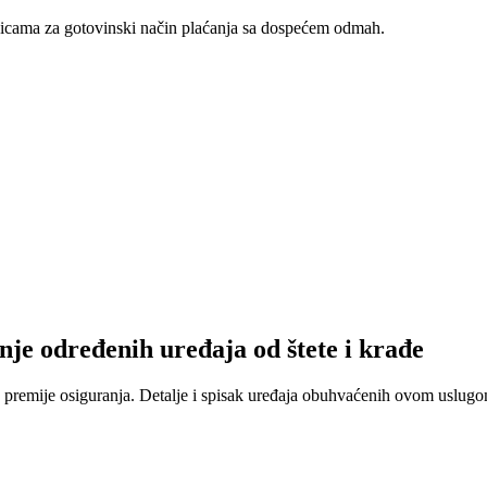
nicama za gotovinski način plaćanja sa dospećem odmah.
nje određenih uređaja od štete i krađe
 premije osiguranja. Detalje i spisak uređaja obuhvaćenih ovom uslugom