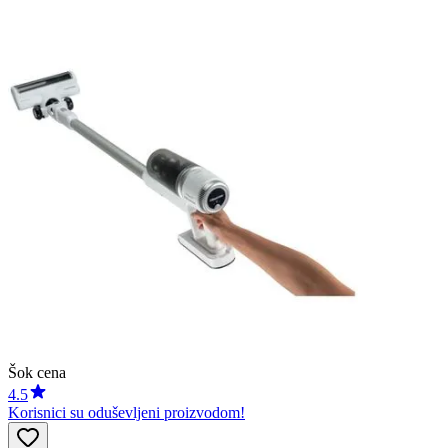
Šok cena
4.5
Korisnici su oduševljeni proizvodom!