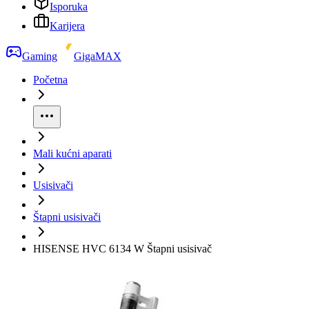
Isporuka
Karijera
Gaming
GigaMAX
Početna
Mali kućni aparati
Usisivači
Štapni usisivači
HISENSE HVC 6134 W Štapni usisivač