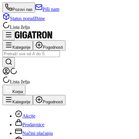
Piši nam
Pozovi nas
Status porudžbine
Lista želja
Kategorije
Pogodnosti
Lista želja
Korpa
Kategorije
Pogodnosti
Akcije
Prodavnice
Načini plaćanja