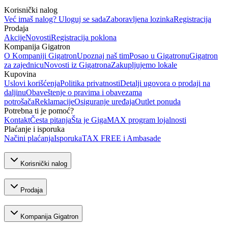
Korisnički nalog
Već imaš nalog? Uloguj se sada
Zaboravljena lozinka
Registracija
Prodaja
Akcije
Novosti
Registracija poklona
Kompanija Gigatron
O Kompaniji Gigatron
Upoznaj naš tim
Posao u Gigatronu
Gigatron
za zajednicu
Novosti iz Gigatrona
Zakupljujemo lokale
Kupovina
Uslovi korišćenja
Politika privatnosti
Detalji ugovora o prodaji na
daljinu
Obaveštenje o pravima i obavezama
potrošača
Reklamacije
Osiguranje uređaja
Outlet ponuda
Potrebna ti je pomoć?
Kontakt
Česta pitanja
Šta je GigaMAX program lojalnosti
Plaćanje i isporuka
Načini plaćanja
Isporuka
TAX FREE i Ambasade
Korisnički nalog
Prodaja
Kompanija Gigatron