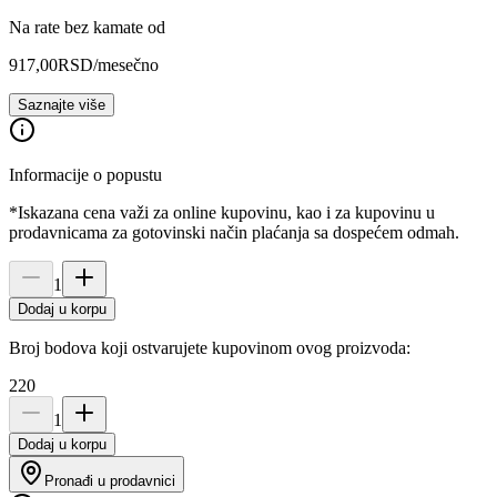
Na rate bez kamate od
917,00
RSD
/mesečno
Saznajte više
Informacije o popustu
*Iskazana cena važi za online kupovinu, kao i za kupovinu u
prodavnicama za gotovinski način plaćanja sa dospećem odmah.
1
Dodaj u korpu
Broj bodova koji ostvarujete kupovinom ovog proizvoda:
220
1
Dodaj u korpu
Pronađi u prodavnici