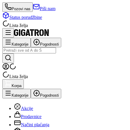
Piši nam
Pozovi nas
Status porudžbine
Lista želja
Kategorije
Pogodnosti
Lista želja
Korpa
Kategorije
Pogodnosti
Akcije
Prodavnice
Načini plaćanja