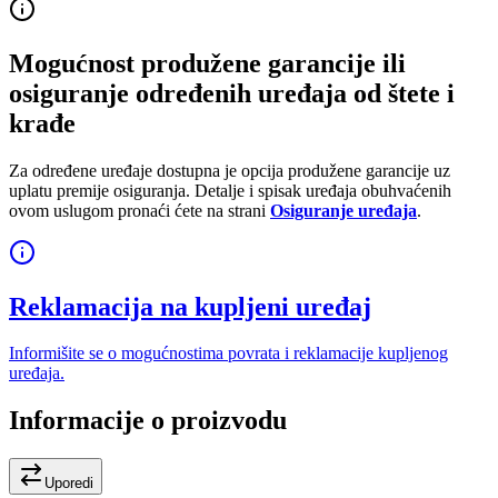
Mogućnost produžene garancije ili
osiguranje određenih uređaja od štete i
krađe
Za određene uređaje dostupna je opcija produžene garancije uz
uplatu premije osiguranja. Detalje i spisak uređaja obuhvaćenih
ovom uslugom pronaći ćete na strani
Osiguranje uređaja
.
Reklamacija na kupljeni uređaj
Informišite se o mogućnostima povrata i reklamacije kupljenog
uređaja.
Informacije o proizvodu
Uporedi