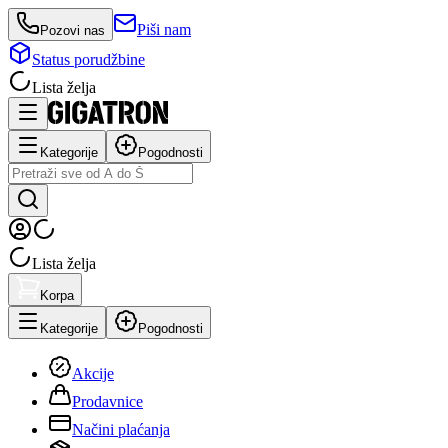
Piši nam
Pozovi nas
Status porudžbine
Lista želja
Kategorije
Pogodnosti
Lista želja
Korpa
Kategorije
Pogodnosti
Akcije
Prodavnice
Načini plaćanja