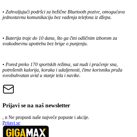
• Zahvaljujući podršci za bežične Bluetooth pozive, omogućava
jednostavnu komunikaciju bez vađenja telefona iz džepa.
• Baterija traje do 10 dana, što ga čini odličnim izborom za
svakodnevnu upotrebu bez brige o punjenju.
• Pored preko 170 sportskih režima, sat nudi i praćenje sna,
potrošenih kalorija, koraka i udaljenosti, čime korisniku pruža
sveobuhvatan uvid u stanje tela i navike.
Prijavi se na naš newsletter
, n
N
e propusti naše najveće popuste i akcije.
Prijavi se