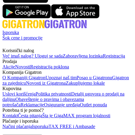
Isporuka
Šok cene i promocije
Korisnički nalog
Već imaš nalog? Uloguj se sada
Zaboravljena lozinka
Registracija
Prodaja
Akcije
Novosti
Registracija poklona
Kompanija Gigatron
O Kompaniji Gigatron
Upoznaj naš tim
Posao u Gigatronu
Gigatron
za zajednicu
Novosti iz Gigatrona
Zakupljujemo lokale
Kupovina
Uslovi korišćenja
Politika privatnosti
Detalji ugovora o prodaji na
daljinu
Obaveštenje o pravima i obavezama
potrošača
Reklamacije
Osiguranje uređaja
Outlet ponuda
Potrebna ti je pomoć?
Kontakt
Česta pitanja
Šta je GigaMAX program lojalnosti
Plaćanje i isporuka
Načini plaćanja
Isporuka
TAX FREE i Ambasade