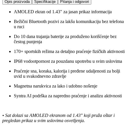
Opis proizvoda
Specifikacije
Pitanja i odgovori
AMOLED ekran od 1.43" za jasan prikaz informacija
Bežični Bluetooth pozivi za lakšu komunikaciju bez telefona
u ruci
Do 10 dana trajanja baterije za produženo korišćenje bez
čestog punjenja
170+ sportskih režima za detaljno praćenje fizičkih aktivnosti
IP68 vodootpornost za pouzdanu upotrebu u svim uslovima
Praćenje sna, koraka, kalorija i pređene udaljenosti za bolji
uvid u svakodnevno zdravlje
Magnetna narukvica za lako i udobno nošenje
Syntra AI podrška za napredno praćenje i analizu aktivnosti
• Sat dolazi sa AMOLED ekranom od 1.43" koji pruža oštar i
pregledan prikaz u svim uslovima osvetljenja.