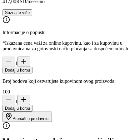
417,00
RSD
/mesečno
Saznajte više
Informacije o popustu
*Iskazana cena važi za online kupovinu, kao i za kupovinu u
prodavnicama za gotovinski način plaćanja sa dospećem odmah.
1
Dodaj u korpu
Broj bodova koji ostvarujete kupovinom ovog proizvoda:
100
1
Dodaj u korpu
Pronađi u prodavnici