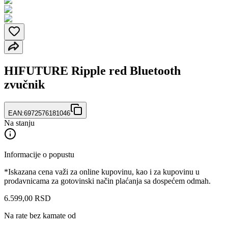
HIFUTURE Ripple red Bluetooth
zvučnik
EAN:
6972576181046
Na stanju
Informacije o popustu
*Iskazana cena važi za online kupovinu, kao i za kupovinu u
prodavnicama za gotovinski način plaćanja sa dospećem odmah.
6.599
,
00
RSD
Na rate bez kamate od