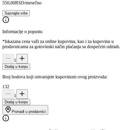
550,00
RSD
/mesečno
Saznajte više
Informacije o popustu
*Iskazana cena važi za online kupovinu, kao i za kupovinu u
prodavnicama za gotovinski način plaćanja sa dospećem odmah.
1
Dodaj u korpu
Broj bodova koji ostvarujete kupovinom ovog proizvoda:
132
1
Dodaj u korpu
Pronađi u prodavnici