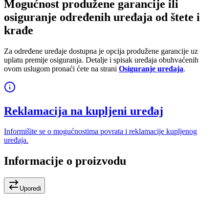
Mogućnost produžene garancije ili
osiguranje određenih uređaja od štete i
krađe
Za određene uređaje dostupna je opcija produžene garancije uz
uplatu premije osiguranja. Detalje i spisak uređaja obuhvaćenih
ovom uslugom pronaći ćete na strani
Osiguranje uređaja
.
Reklamacija na kupljeni uređaj
Informišite se o mogućnostima povrata i reklamacije kupljenog
uređaja.
Informacije o proizvodu
Uporedi