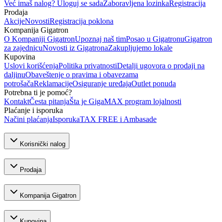
Već imaš nalog? Uloguj se sada
Zaboravljena lozinka
Registracija
Prodaja
Akcije
Novosti
Registracija poklona
Kompanija Gigatron
O Kompaniji Gigatron
Upoznaj naš tim
Posao u Gigatronu
Gigatron
za zajednicu
Novosti iz Gigatrona
Zakupljujemo lokale
Kupovina
Uslovi korišćenja
Politika privatnosti
Detalji ugovora o prodaji na
daljinu
Obaveštenje o pravima i obavezama
potrošača
Reklamacije
Osiguranje uređaja
Outlet ponuda
Potrebna ti je pomoć?
Kontakt
Česta pitanja
Šta je GigaMAX program lojalnosti
Plaćanje i isporuka
Načini plaćanja
Isporuka
TAX FREE i Ambasade
Korisnički nalog
Prodaja
Kompanija Gigatron
Kupovina