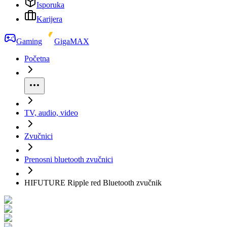
Isporuka
Karijera
Gaming
GigaMAX
Početna
TV, audio, video
Zvučnici
Prenosni bluetooth zvučnici
HIFUTURE Ripple red Bluetooth zvučnik