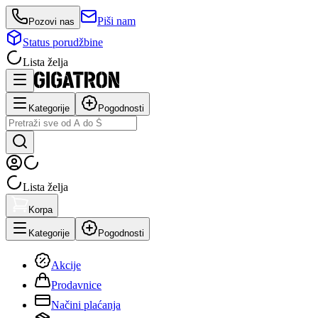
Piši nam
Pozovi nas
Status porudžbine
Lista želja
Kategorije
Pogodnosti
Lista želja
Korpa
Kategorije
Pogodnosti
Akcije
Prodavnice
Načini plaćanja