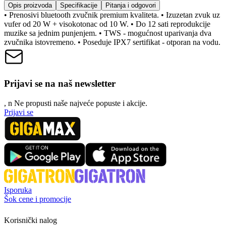
Opis proizvoda
Specifikacije
Pitanja i odgovori
• Prenosivi bluetooth zvučnik premium kvaliteta. • Izuzetan zvuk uz
vufer od 20 W + visokotonac od 10 W. • Do 12 sati reprodukcije
muzike sa jednim punjenjem. • TWS - mogućnost uparivanja dva
zvučnika istovremeno. • Poseduje IPX7 sertifikat - otporan na vodu.
Prijavi se na naš newsletter
, n
N
e propusti naše najveće popuste i akcije.
Prijavi se
Isporuka
Šok cene i promocije
Korisnički nalog